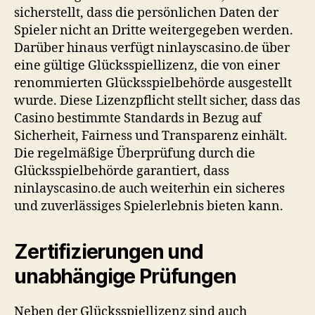
sicherstellt, dass die persönlichen Daten der
Spieler nicht an Dritte weitergegeben werden.
Darüber hinaus verfügt ninlayscasino.de über
eine gültige Glücksspiellizenz, die von einer
renommierten Glücksspielbehörde ausgestellt
wurde. Diese Lizenzpflicht stellt sicher, dass das
Casino bestimmte Standards in Bezug auf
Sicherheit, Fairness und Transparenz einhält.
Die regelmäßige Überprüfung durch die
Glücksspielbehörde garantiert, dass
ninlayscasino.de auch weiterhin ein sicheres
und zuverlässiges Spielerlebnis bieten kann.
Zertifizierungen und
unabhängige Prüfungen
Neben der Glücksspiellizenz sind auch