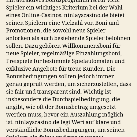
Ein attraktives Bonusprogramm ist für viele
Spieler ein wichtiges Kriterium bei der Wahl
eines Online-Casinos. ninlayscasino.de bietet
seinen Spielern eine Vielzahl von Boni und
Promotionen, die sowohl neue Spieler
anlocken als auch bestehende Spieler belohnen
sollen. Dazu gehören Willkommensboni für
neue Spieler, regelmäßige Einzahlungsboni,
Freispiele für bestimmte Spielautomaten und
exklusive Angebote für treue Kunden. Die
Bonusbedingungen sollten jedoch immer
genau geprüft werden, um sicherzustellen, dass
sie fair und transparent sind. Wichtig ist
insbesondere die Durchspielbedingung, die
angibt, wie oft der Bonusbetrag umgesetzt
werden muss, bevor ein Auszahlung möglich
ist. ninlayscasino.de legt Wert auf klare und
verständliche Bonusbedingungen, um seinen