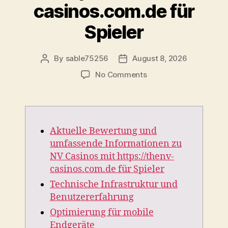
casinos.com.de für
Spieler
By
sable75256
August 8, 2026
Post
Post
author
date
on
No Comments
Aktuelle
Bewertung
und
umfassende
Aktuelle Bewertung und
Informationen
zu
umfassende Informationen zu
NV
NV Casinos mit https://thenv-
Casinos
casinos.com.de für Spieler
mit
Technische Infrastruktur und
https://thenv-
Benutzererfahrung
casinos.com.de
für
Optimierung für mobile
Spieler
Endgeräte