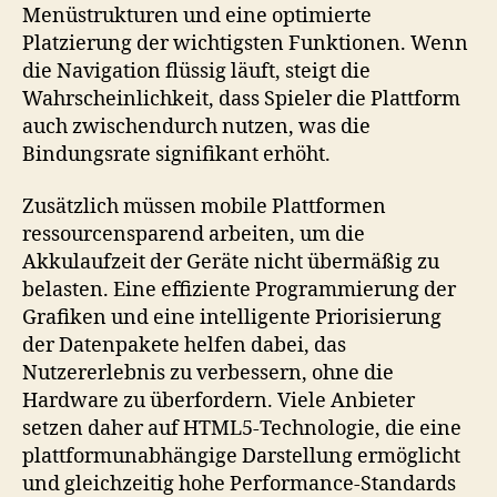
Menüstrukturen und eine optimierte
Platzierung der wichtigsten Funktionen. Wenn
die Navigation flüssig läuft, steigt die
Wahrscheinlichkeit, dass Spieler die Plattform
auch zwischendurch nutzen, was die
Bindungsrate signifikant erhöht.
Zusätzlich müssen mobile Plattformen
ressourcensparend arbeiten, um die
Akkulaufzeit der Geräte nicht übermäßig zu
belasten. Eine effiziente Programmierung der
Grafiken und eine intelligente Priorisierung
der Datenpakete helfen dabei, das
Nutzererlebnis zu verbessern, ohne die
Hardware zu überfordern. Viele Anbieter
setzen daher auf HTML5-Technologie, die eine
plattformunabhängige Darstellung ermöglicht
und gleichzeitig hohe Performance-Standards