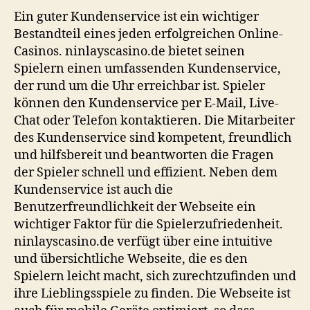
Ein guter Kundenservice ist ein wichtiger
Bestandteil eines jeden erfolgreichen Online-
Casinos. ninlayscasino.de bietet seinen
Spielern einen umfassenden Kundenservice,
der rund um die Uhr erreichbar ist. Spieler
können den Kundenservice per E-Mail, Live-
Chat oder Telefon kontaktieren. Die Mitarbeiter
des Kundenservice sind kompetent, freundlich
und hilfsbereit und beantworten die Fragen
der Spieler schnell und effizient. Neben dem
Kundenservice ist auch die
Benutzerfreundlichkeit der Webseite ein
wichtiger Faktor für die Spielerzufriedenheit.
ninlayscasino.de verfügt über eine intuitive
und übersichtliche Webseite, die es den
Spielern leicht macht, sich zurechtzufinden und
ihre Lieblingsspiele zu finden. Die Webseite ist