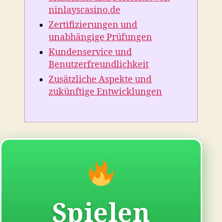
ninlayscasino.de
Zertifizierungen und
unabhängige Prüfungen
Kundenservice und
Benutzerfreundlichkeit
Zusätzliche Aspekte und
zukünftige Entwicklungen
Spielen