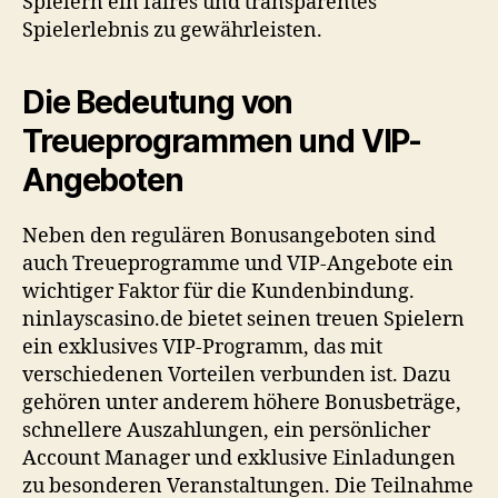
Spielern ein faires und transparentes
Spielerlebnis zu gewährleisten.
Die Bedeutung von
Treueprogrammen und VIP-
Angeboten
Neben den regulären Bonusangeboten sind
auch Treueprogramme und VIP-Angebote ein
wichtiger Faktor für die Kundenbindung.
ninlayscasino.de bietet seinen treuen Spielern
ein exklusives VIP-Programm, das mit
verschiedenen Vorteilen verbunden ist. Dazu
gehören unter anderem höhere Bonusbeträge,
schnellere Auszahlungen, ein persönlicher
Account Manager und exklusive Einladungen
zu besonderen Veranstaltungen. Die Teilnahme