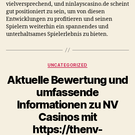
vielversprechend, und ninlayscasino.de scheint
gut positioniert zu sein, um von diesen
Entwicklungen zu profitieren und seinen
Spielern weiterhin ein spannendes und
unterhaltsames Spielerlebnis zu bieten.
Categories
UNCATEGORIZED
Aktuelle Bewertung und
umfassende
Informationen zu NV
Casinos mit
https://thenv-