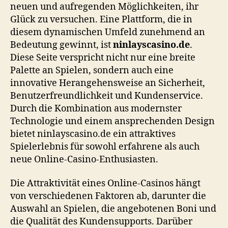
neuen und aufregenden Möglichkeiten, ihr
Glück zu versuchen. Eine Plattform, die in
diesem dynamischen Umfeld zunehmend an
Bedeutung gewinnt, ist
ninlayscasino.de
.
Diese Seite verspricht nicht nur eine breite
Palette an Spielen, sondern auch eine
innovative Herangehensweise an Sicherheit,
Benutzerfreundlichkeit und Kundenservice.
Durch die Kombination aus modernster
Technologie und einem ansprechenden Design
bietet ninlayscasino.de ein attraktives
Spielerlebnis für sowohl erfahrene als auch
neue Online-Casino-Enthusiasten.
Die Attraktivität eines Online-Casinos hängt
von verschiedenen Faktoren ab, darunter die
Auswahl an Spielen, die angebotenen Boni und
die Qualität des Kundensupports. Darüber