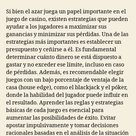
Si bien el azar juega un papel importante en el
juego de casino, existen estrategias que pueden
ayudar a los jugadores a maximizar sus
ganancias y minimizar sus pérdidas. Una de las
estrategias más importantes es establecer un
presupuesto y ceñirse a él. Es fundamental
determinar cuánto dinero se está dispuesto a
gastar y no exceder ese límite, incluso en caso
de pérdidas. Además, es recomendable elegir
juegos con un bajo porcentaje de ventaja de la
casa (house edge), como el blackjack y el póker,
donde la habilidad del jugador puede influir en
el resultado. Aprender las reglas y estrategias
básicas de cada juego es esencial para
aumentar las posibilidades de éxito. Evitar
apostar impulsivamente y tomar decisiones
racionales basadas en el análisis de la situación