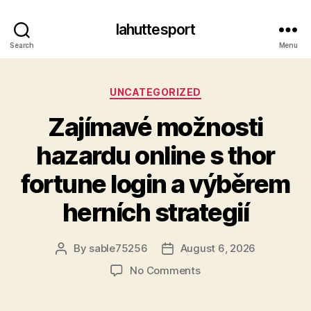
lahuttesport
Search
Menu
Categories
UNCATEGORIZED
Zajímavé možnosti
hazardu online s thor
fortune login a výběrem
herních strategií
By
sable75256
August 6, 2026
Post
Post
author
date
on
No Comments
Zajímavé
možnosti