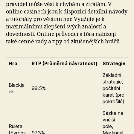
pravidel může vést k chybám a ztrátám. V
online casinech jsou k dispozici detailní návody
a tutoriály pro většinu her. Využijte je k
maximálnímu zlepšení svých znalostí a
dovedností. Online průvodci a fóra nabízejí
také cenné rady a tipy od zkušenějších hráčů.
Hra
RTP (Průměrná návratnost)
Strategie
Základní
strategie,
Blackja
99.5%
počítání
ck
karet (pro
pokročilé)
Sázka na
vnější
Ruleta
pole,
(Evrops
97.3%
Martingal