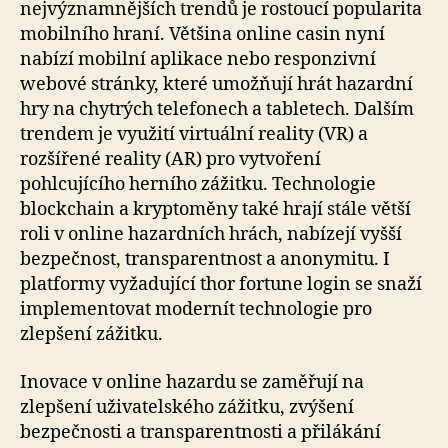
nejvýznamnějších trendů je rostoucí popularita
mobilního hraní. Většina online casin nyní
nabízí mobilní aplikace nebo responzivní
webové stránky, které umožňují hrát hazardní
hry na chytrých telefonech a tabletech. Dalším
trendem je využití virtuální reality (VR) a
rozšířené reality (AR) pro vytvoření
pohlcujícího herního zážitku. Technologie
blockchain a kryptoměny také hrají stále větší
roli v online hazardních hrách, nabízejí vyšší
bezpečnost, transparentnost a anonymitu. I
platformy vyžadující thor fortune login se snaží
implementovat modernít technologie pro
zlepšení zážitku.
Inovace v online hazardu se zaměřují na
zlepšení uživatelského zážitku, zvýšení
bezpečnosti a transparentnosti a přilákání