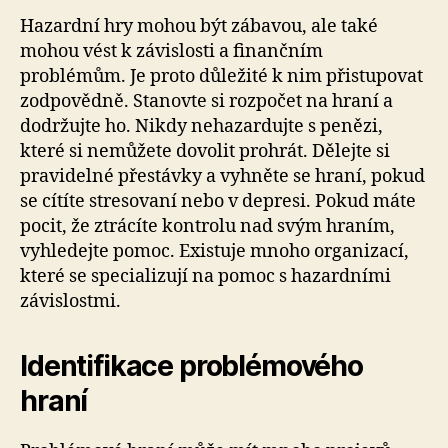
Hazardní hry mohou být zábavou, ale také
mohou vést k závislosti a finančním
problémům. Je proto důležité k nim přistupovat
zodpovědně. Stanovte si rozpočet na hraní a
dodržujte ho. Nikdy nehazardujte s penězi,
které si nemůžete dovolit prohrát. Dělejte si
pravidelné přestávky a vyhněte se hraní, pokud
se cítíte stresovaní nebo v depresi. Pokud máte
pocit, že ztrácíte kontrolu nad svým hraním,
vyhledejte pomoc. Existuje mnoho organizací,
které se specializují na pomoc s hazardními
závislostmi.
Identifikace problémového
hraní