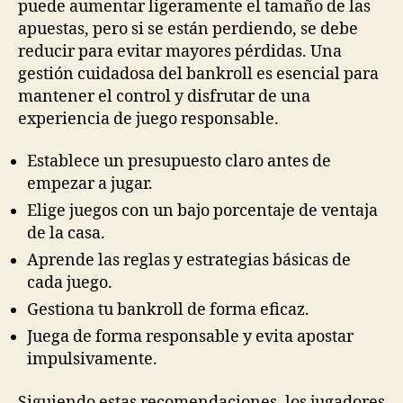
puede aumentar ligeramente el tamaño de las
apuestas, pero si se están perdiendo, se debe
reducir para evitar mayores pérdidas. Una
gestión cuidadosa del bankroll es esencial para
mantener el control y disfrutar de una
experiencia de juego responsable.
Establece un presupuesto claro antes de
empezar a jugar.
Elige juegos con un bajo porcentaje de ventaja
de la casa.
Aprende las reglas y estrategias básicas de
cada juego.
Gestiona tu bankroll de forma eficaz.
Juega de forma responsable y evita apostar
impulsivamente.
Siguiendo estas recomendaciones, los jugadores