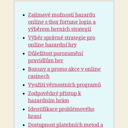
hazardu
online
Zajímavé možnosti hazardu
s
thor
online s thor fortune login a
fortune
výběrem herních strategií
login
Výběr správné strategie pro
a
online hazardní hry
výběrem
herních
Důležitost porozumění
strategií
pravidlům her
Bonusy a promo akce v online
casinech
Využití věrnostních programů
Zodpovědný přístup k
hazardním hrám
Identifikace problémového
hraní
Dostupnost platebních metod a