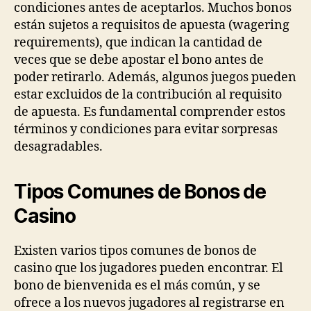
condiciones antes de aceptarlos. Muchos bonos
están sujetos a requisitos de apuesta (wagering
requirements), que indican la cantidad de
veces que se debe apostar el bono antes de
poder retirarlo. Además, algunos juegos pueden
estar excluidos de la contribución al requisito
de apuesta. Es fundamental comprender estos
términos y condiciones para evitar sorpresas
desagradables.
Tipos Comunes de Bonos de
Casino
Existen varios tipos comunes de bonos de
casino que los jugadores pueden encontrar. El
bono de bienvenida es el más común, y se
ofrece a los nuevos jugadores al registrarse en