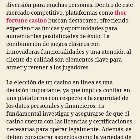
diversión para muchas personas. Dentro de este
mercado competitivo, plataformas como
thor
fortune casino
buscan destacarse, ofreciendo
experiencias únicas y oportunidades para
aumentar las posibilidades de éxito. La
combinación de juegos clásicos con
innovadoras funcionalidades y una atención al
cliente de calidad son elementos clave para
atraer y retener a los jugadores.
La elección de un casino en línea es una
decisión importante, ya que implica confiar en
una plataforma con respecto a la seguridad de
los datos personales y financieros. Es
fundamental investigar y asegurarse de que el
casino cuenta con las licencias y certificaciones
necesarias para operar legalmente. Además, se
deben considerar aspectos como la variedad de