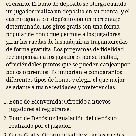
el casino. El bono de depósito se otorga cuando
un jugador realiza un depósito en su cuenta, y el
casino iguala ese depósito con un porcentaje
determinado. Los giros gratis son una forma
popular de bono que permite a los jugadores
girar las ruedas de las máquinas tragamonedas
de forma gratuita. Los programas de fidelidad
recompensan a los jugadores por su lealtad,
ofreciéndoles puntos que se pueden canjear por
bonos o premios. Es importante comparar los
diferentes tipos de bonos y elegir el que mejor
se adapte a tus necesidades y preferencias.
Bono de Bienvenida: Ofrecido a nuevos
jugadores al registrarse.
Bono de Depósito: Igualación del depósito
realizado por el jugador.
Giros Gratis: Oportunidad de girar las ruedas