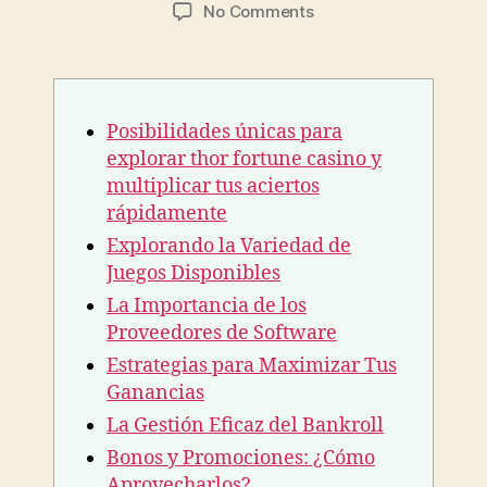
author
date
on
No Comments
Posibilidades
únicas
para
explorar
Posibilidades únicas para
thor
fortune
explorar thor fortune casino y
casino
multiplicar tus aciertos
y
rápidamente
multiplicar
Explorando la Variedad de
tus
Juegos Disponibles
aciertos
rápidamente
La Importancia de los
Proveedores de Software
Estrategias para Maximizar Tus
Ganancias
La Gestión Eficaz del Bankroll
Bonos y Promociones: ¿Cómo
Aprovecharlos?