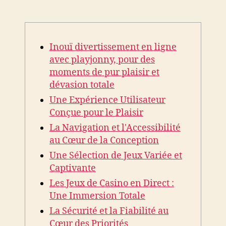
Inouï
divertissement
en
ligne
Inouï divertissement en ligne
avec
playjonny,
avec playjonny, pour des
pour
moments de pur plaisir et
des
dévasion totale
moments
Une Expérience Utilisateur
de
Conçue pour le Plaisir
pur
plaisir
La Navigation et l'Accessibilité
et
au Cœur de la Conception
dévasion
Une Sélection de Jeux Variée et
totale
Captivante
Les Jeux de Casino en Direct :
Une Immersion Totale
La Sécurité et la Fiabilité au
Cœur des Priorités