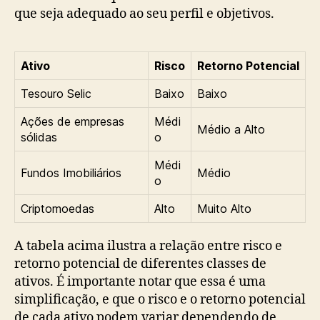
que seja adequado ao seu perfil e objetivos.
Ativo
Risco
Retorno Potencial
Tesouro Selic
Baixo
Baixo
Ações de empresas
Médi
Médio a Alto
sólidas
o
Médi
Fundos Imobiliários
Médio
o
Criptomoedas
Alto
Muito Alto
A tabela acima ilustra a relação entre risco e
retorno potencial de diferentes classes de
ativos. É importante notar que essa é uma
simplificação, e que o risco e o retorno potencial
de cada ativo podem variar dependendo de