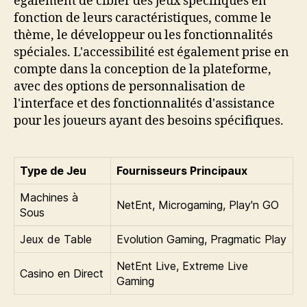
également de cibler des jeux spécifiques en
fonction de leurs caractéristiques, comme le
thème, le développeur ou les fonctionnalités
spéciales. L'accessibilité est également prise en
compte dans la conception de la plateforme,
avec des options de personnalisation de
l'interface et des fonctionnalités d'assistance
pour les joueurs ayant des besoins spécifiques.
Type de Jeu
Fournisseurs Principaux
Machines à
NetEnt, Microgaming, Play'n GO
Sous
Jeux de Table
Evolution Gaming, Pragmatic Play
NetEnt Live, Extreme Live
Casino en Direct
Gaming