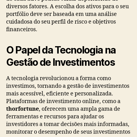
diversos fatores. A escolha dos ativos para o seu
portfólio deve ser baseada em uma análise
cuidadosa do seu perfil de risco e objetivos
financeiros.
O Papel da Tecnologia na
Gestão de Investimentos
A tecnologia revolucionou a forma como
investimos, tornando a gestão de investimentos
mais acessível, eficiente e personalizada.
Plataformas de investimento online, como a
thorfortune
, oferecem uma ampla gama de
ferramentas e recursos para ajudar os
investidores a tomar decisões mais informadas,
monitorar o desempenho de seus investimentos