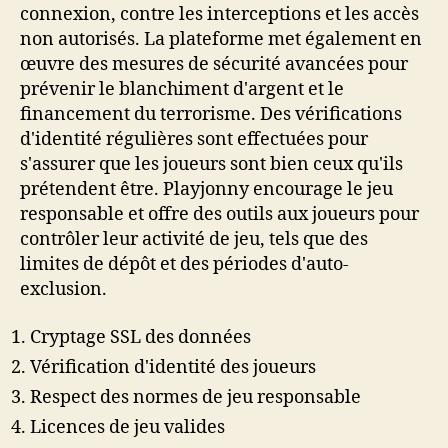
connexion, contre les interceptions et les accès
non autorisés. La plateforme met également en
œuvre des mesures de sécurité avancées pour
prévenir le blanchiment d'argent et le
financement du terrorisme. Des vérifications
d'identité régulières sont effectuées pour
s'assurer que les joueurs sont bien ceux qu'ils
prétendent être. Playjonny encourage le jeu
responsable et offre des outils aux joueurs pour
contrôler leur activité de jeu, tels que des
limites de dépôt et des périodes d'auto-
exclusion.
Cryptage SSL des données
Vérification d'identité des joueurs
Respect des normes de jeu responsable
Licences de jeu valides