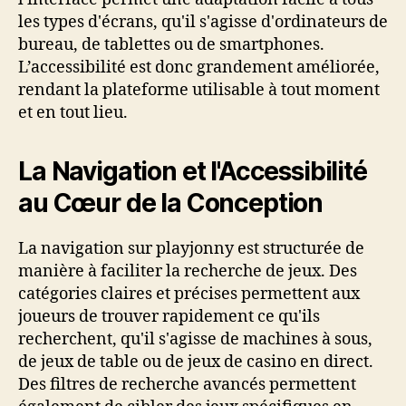
les types d'écrans, qu'il s'agisse d'ordinateurs de
bureau, de tablettes ou de smartphones.
L’accessibilité est donc grandement améliorée,
rendant la plateforme utilisable à tout moment
et en tout lieu.
La Navigation et l'Accessibilité
au Cœur de la Conception
La navigation sur playjonny est structurée de
manière à faciliter la recherche de jeux. Des
catégories claires et précises permettent aux
joueurs de trouver rapidement ce qu'ils
recherchent, qu'il s'agisse de machines à sous,
de jeux de table ou de jeux de casino en direct.
Des filtres de recherche avancés permettent