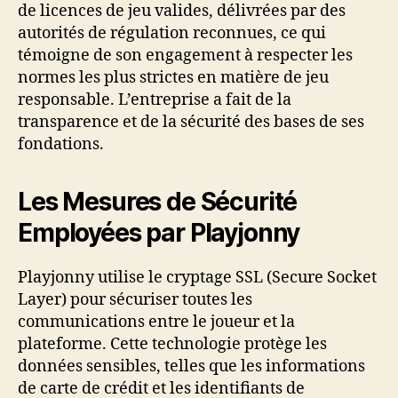
de licences de jeu valides, délivrées par des
autorités de régulation reconnues, ce qui
témoigne de son engagement à respecter les
normes les plus strictes en matière de jeu
responsable. L’entreprise a fait de la
transparence et de la sécurité des bases de ses
fondations.
Les Mesures de Sécurité
Employées par Playjonny
Playjonny utilise le cryptage SSL (Secure Socket
Layer) pour sécuriser toutes les
communications entre le joueur et la
plateforme. Cette technologie protège les
données sensibles, telles que les informations
de carte de crédit et les identifiants de