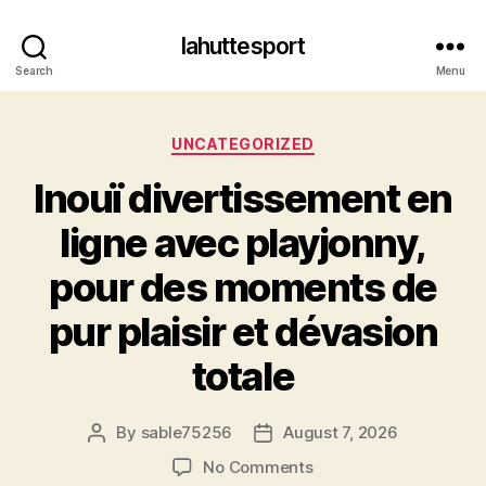
lahuttesport
Search
Menu
Categories
UNCATEGORIZED
Inouï divertissement en
ligne avec playjonny,
pour des moments de
pur plaisir et dévasion
totale
By
sable75256
August 7, 2026
Post
Post
author
date
on
No Comments