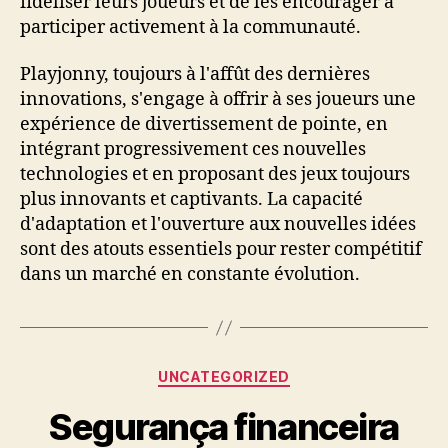
fidéliser leurs joueurs et de les encourager à
participer activement à la communauté.
Playjonny, toujours à l'affût des dernières
innovations, s'engage à offrir à ses joueurs une
expérience de divertissement de pointe, en
intégrant progressivement ces nouvelles
technologies et en proposant des jeux toujours
plus innovants et captivants. La capacité
d'adaptation et l'ouverture aux nouvelles idées
sont des atouts essentiels pour rester compétitif
dans un marché en constante évolution.
Categories
UNCATEGORIZED
Segurança financeira