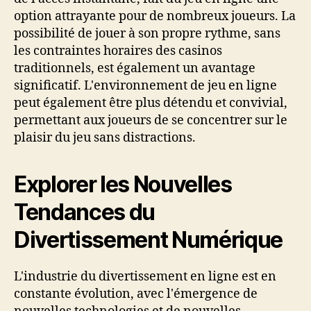
option attrayante pour de nombreux joueurs. La
possibilité de jouer à son propre rythme, sans
les contraintes horaires des casinos
traditionnels, est également un avantage
significatif. L'environnement de jeu en ligne
peut également être plus détendu et convivial,
permettant aux joueurs de se concentrer sur le
plaisir du jeu sans distractions.
Explorer les Nouvelles
Tendances du
Divertissement Numérique
L'industrie du divertissement en ligne est en
constante évolution, avec l'émergence de