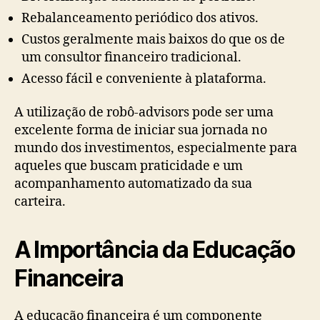
Rebalanceamento periódico dos ativos.
Custos geralmente mais baixos do que os de
um consultor financeiro tradicional.
Acesso fácil e conveniente à plataforma.
A utilização de robô-advisors pode ser uma
excelente forma de iniciar sua jornada no
mundo dos investimentos, especialmente para
aqueles que buscam praticidade e um
acompanhamento automatizado da sua
carteira.
A Importância da Educação
Financeira
A educação financeira é um componente