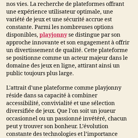
nos vies. La recherche de plateformes offrant
une expérience utilisateur optimale, une
variété de jeux et une sécurité accrue est
constante. Parmi les nombreuses options
disponibles,
playjonny
se distingue par son
approche innovante et son engagement à offrir
un divertissement de qualité. Cette plateforme
se positionne comme un acteur majeur dans le
domaine des jeux en ligne, attirant ainsi un
public toujours plus large.
L'attrait d'une plateforme comme playjonny
réside dans sa capacité à combiner
accessibilité, convivialité et une sélection
diversifiée de jeux. Que l'on soit un joueur
occasionnel ou un passionné invétéré, chacun
peut y trouver son bonheur. L’évolution
constante des technologies et l’importance