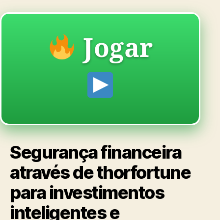
Jogar
Segurança financeira
através de thorfortune
para investimentos
inteligentes e