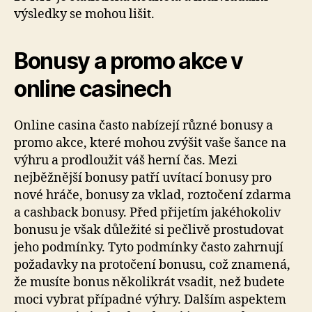
výsledky se mohou lišit.
Bonusy a promo akce v
online casinech
Online casina často nabízejí různé bonusy a
promo akce, které mohou zvýšit vaše šance na
výhru a prodloužit váš herní čas. Mezi
nejběžnější bonusy patří uvítací bonusy pro
nové hráče, bonusy za vklad, roztočení zdarma
a cashback bonusy. Před přijetím jakéhokoliv
bonusu je však důležité si pečlivě prostudovat
jeho podmínky. Tyto podmínky často zahrnují
požadavky na protočení bonusu, což znamená,
že musíte bonus několikrát vsadit, než budete
moci vybrat případné výhry. Dalším aspektem