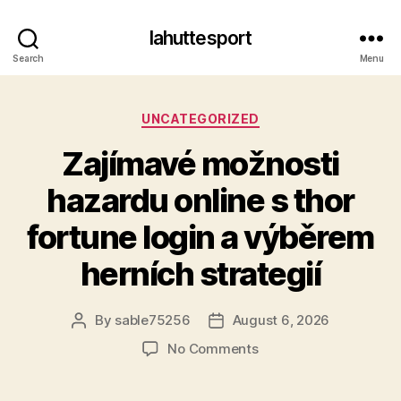
lahuttesport
Search
Menu
Categories
UNCATEGORIZED
Zajímavé možnosti
hazardu online s thor
fortune login a výběrem
herních strategií
By
sable75256
August 6, 2026
Post
Post
author
date
on
No Comments
Zajímavé
možnosti