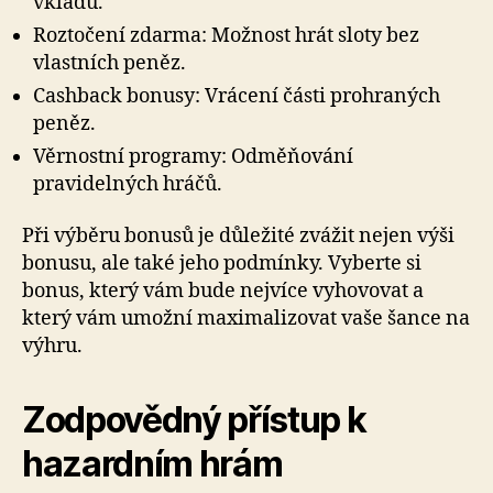
vkladu.
Roztočení zdarma: Možnost hrát sloty bez
vlastních peněz.
Cashback bonusy: Vrácení části prohraných
peněz.
Věrnostní programy: Odměňování
pravidelných hráčů.
Při výběru bonusů je důležité zvážit nejen výši
bonusu, ale také jeho podmínky. Vyberte si
bonus, který vám bude nejvíce vyhovovat a
který vám umožní maximalizovat vaše šance na
výhru.
Zodpovědný přístup k
hazardním hrám