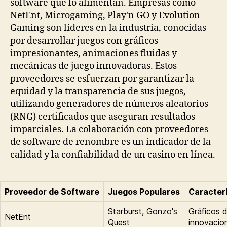
software que lo alimentan. Empresas como
NetEnt, Microgaming, Play'n GO y Evolution
Gaming son líderes en la industria, conocidas
por desarrollar juegos con gráficos
impresionantes, animaciones fluidas y
mecánicas de juego innovadoras. Estos
proveedores se esfuerzan por garantizar la
equidad y la transparencia de sus juegos,
utilizando generadores de números aleatorios
(RNG) certificados que aseguran resultados
imparciales. La colaboración con proveedores
de software de renombre es un indicador de la
calidad y la confiabilidad de un casino en línea.
Proveedor de Software
Juegos Populares
Caracterí
Starburst, Gonzo's
Gráficos d
NetEnt
Quest
innovacion