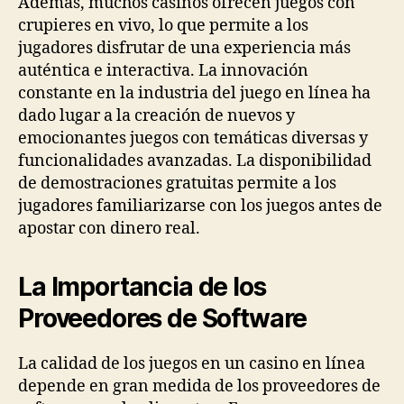
Además, muchos casinos ofrecen juegos con
crupieres en vivo, lo que permite a los
jugadores disfrutar de una experiencia más
auténtica e interactiva. La innovación
constante en la industria del juego en línea ha
dado lugar a la creación de nuevos y
emocionantes juegos con temáticas diversas y
funcionalidades avanzadas. La disponibilidad
de demostraciones gratuitas permite a los
jugadores familiarizarse con los juegos antes de
apostar con dinero real.
La Importancia de los
Proveedores de Software
La calidad de los juegos en un casino en línea
depende en gran medida de los proveedores de