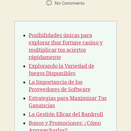
author
date
on
No Comments
Posibilidades
únicas
para
explorar
Posibilidades únicas para
thor
fortune
explorar thor fortune casino y
casino
multiplicar tus aciertos
y
rápidamente
multiplicar
Explorando la Variedad de
tus
Juegos Disponibles
aciertos
rápidamente
La Importancia de los
Proveedores de Software
Estrategias para Maximizar Tus
Ganancias
La Gestión Eficaz del Bankroll
Bonos y Promociones: ¿Cómo
Aprovecharlos?