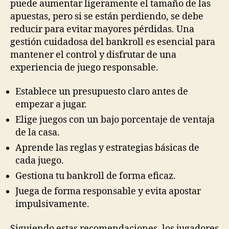
puede aumentar ligeramente el tamaño de las
apuestas, pero si se están perdiendo, se debe
reducir para evitar mayores pérdidas. Una
gestión cuidadosa del bankroll es esencial para
mantener el control y disfrutar de una
experiencia de juego responsable.
Establece un presupuesto claro antes de
empezar a jugar.
Elige juegos con un bajo porcentaje de ventaja
de la casa.
Aprende las reglas y estrategias básicas de
cada juego.
Gestiona tu bankroll de forma eficaz.
Juega de forma responsable y evita apostar
impulsivamente.
Siguiendo estas recomendaciones, los jugadores