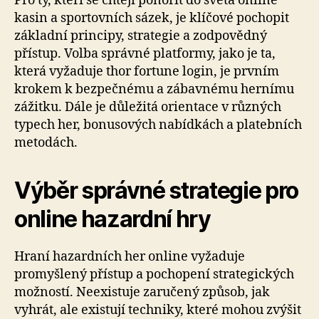
Pro ty, kteří se chtějí ponořit do světa online
kasin a sportovních sázek, je klíčové pochopit
základní principy, strategie a zodpovědný
přístup. Volba správné platformy, jako je ta,
která vyžaduje thor fortune login, je prvním
krokem k bezpečnému a zábavnému hernímu
zážitku. Dále je důležitá orientace v různých
typech her, bonusových nabídkách a platebních
metodách.
Výběr správné strategie pro
online hazardní hry
Hraní hazardních her online vyžaduje
promyšlený přístup a pochopení strategických
možností. Neexistuje zaručený způsob, jak
vyhrát, ale existují techniky, které mohou zvýšit