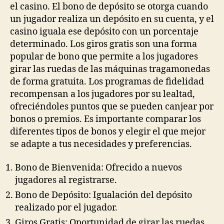
el casino. El bono de depósito se otorga cuando
un jugador realiza un depósito en su cuenta, y el
casino iguala ese depósito con un porcentaje
determinado. Los giros gratis son una forma
popular de bono que permite a los jugadores
girar las ruedas de las máquinas tragamonedas
de forma gratuita. Los programas de fidelidad
recompensan a los jugadores por su lealtad,
ofreciéndoles puntos que se pueden canjear por
bonos o premios. Es importante comparar los
diferentes tipos de bonos y elegir el que mejor
se adapte a tus necesidades y preferencias.
Bono de Bienvenida: Ofrecido a nuevos
jugadores al registrarse.
Bono de Depósito: Igualación del depósito
realizado por el jugador.
Giros Gratis: Oportunidad de girar las ruedas