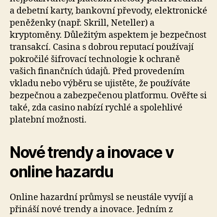
a debetní karty, bankovní převody, elektronické
peněženky (např. Skrill, Neteller) a
kryptoměny. Důležitým aspektem je bezpečnost
transakcí. Casina s dobrou reputací používají
pokročilé šifrovací technologie k ochraně
vašich finančních údajů. Před provedením
vkladu nebo výběru se ujistěte, že používáte
bezpečnou a zabezpečenou platformu. Ověřte si
také, zda casino nabízí rychlé a spolehlivé
platební možnosti.
Nové trendy a inovace v
online hazardu
Online hazardní průmysl se neustále vyvíjí a
přináší nové trendy a inovace. Jedním z