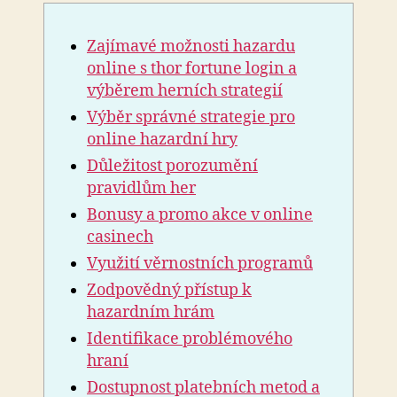
hazardu
online
Zajímavé možnosti hazardu
s
thor
online s thor fortune login a
fortune
výběrem herních strategií
login
Výběr správné strategie pro
a
online hazardní hry
výběrem
herních
Důležitost porozumění
strategií
pravidlům her
Bonusy a promo akce v online
casinech
Využití věrnostních programů
Zodpovědný přístup k
hazardním hrám
Identifikace problémového
hraní
Dostupnost platebních metod a