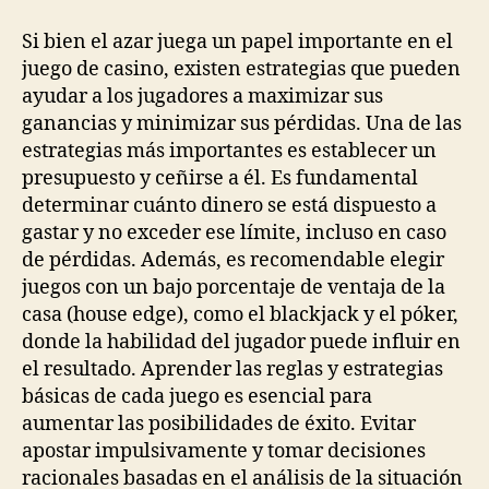
Si bien el azar juega un papel importante en el
juego de casino, existen estrategias que pueden
ayudar a los jugadores a maximizar sus
ganancias y minimizar sus pérdidas. Una de las
estrategias más importantes es establecer un
presupuesto y ceñirse a él. Es fundamental
determinar cuánto dinero se está dispuesto a
gastar y no exceder ese límite, incluso en caso
de pérdidas. Además, es recomendable elegir
juegos con un bajo porcentaje de ventaja de la
casa (house edge), como el blackjack y el póker,
donde la habilidad del jugador puede influir en
el resultado. Aprender las reglas y estrategias
básicas de cada juego es esencial para
aumentar las posibilidades de éxito. Evitar
apostar impulsivamente y tomar decisiones
racionales basadas en el análisis de la situación