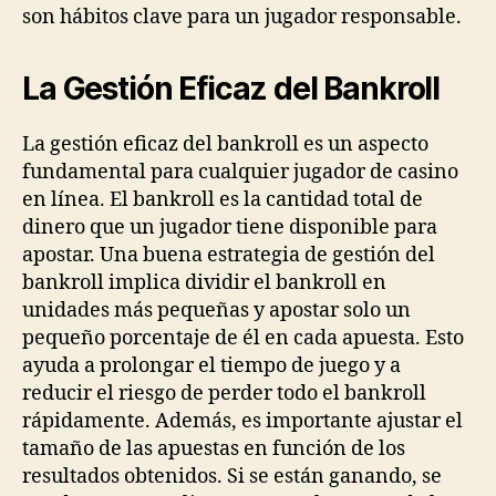
son hábitos clave para un jugador responsable.
La Gestión Eficaz del Bankroll
La gestión eficaz del bankroll es un aspecto
fundamental para cualquier jugador de casino
en línea. El bankroll es la cantidad total de
dinero que un jugador tiene disponible para
apostar. Una buena estrategia de gestión del
bankroll implica dividir el bankroll en
unidades más pequeñas y apostar solo un
pequeño porcentaje de él en cada apuesta. Esto
ayuda a prolongar el tiempo de juego y a
reducir el riesgo de perder todo el bankroll
rápidamente. Además, es importante ajustar el
tamaño de las apuestas en función de los
resultados obtenidos. Si se están ganando, se