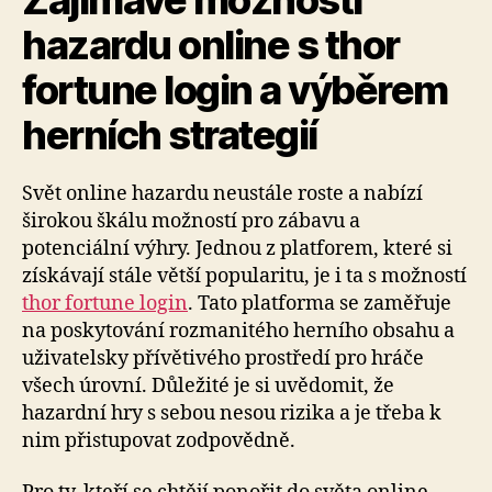
hazardu online s thor
fortune login a výběrem
herních strategií
Svět online hazardu neustále roste a nabízí
širokou škálu možností pro zábavu a
potenciální výhry. Jednou z platforem, které si
získávají stále větší popularitu, je i ta s možností
thor fortune login
. Tato platforma se zaměřuje
na poskytování rozmanitého herního obsahu a
uživatelsky přívětivého prostředí pro hráče
všech úrovní. Důležité je si uvědomit, že
hazardní hry s sebou nesou rizika a je třeba k
nim přistupovat zodpovědně.