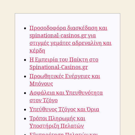
Προσοδοφόρα
διασκέδαση
και
spinational-
Προσοδοφόρα διασκέδαση και
casinos.gr
για
spinational-casinos.gr για
στιγμές
στιγμές γεμάτες αδρεναλίνη και
γεμάτες
κέρδη
αδρεναλίνη
Η Εμπειρία του Παίκτη στο
και
Spinational-Casinos.gr
κέρδη
Προωθητικές Ενέργειες και
Μπόνους
Ασφάλεια και Υπευθυνότητα
στον Τζόγο
Υπεύθυνος Τζόγος και Όρια
Τρόποι Πληρωμής και
Υποστήριξη Πελατών