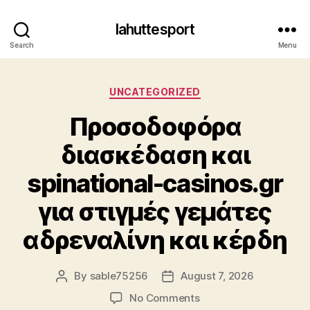
lahuttesport
Search
Menu
Categories
UNCATEGORIZED
Προσοδοφόρα
διασκέδαση και
spinational-casinos.gr
για στιγμές γεμάτες
αδρεναλίνη και κέρδη
By
sable75256
August 7, 2026
Post
Post
author
date
on
No Comments