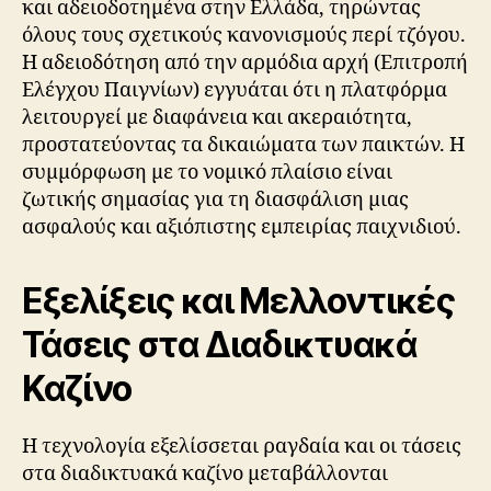
και αδειοδοτημένα στην Ελλάδα, τηρώντας
όλους τους σχετικούς κανονισμούς περί τζόγου.
Η αδειοδότηση από την αρμόδια αρχή (Επιτροπή
Ελέγχου Παιγνίων) εγγυάται ότι η πλατφόρμα
λειτουργεί με διαφάνεια και ακεραιότητα,
προστατεύοντας τα δικαιώματα των παικτών. Η
συμμόρφωση με το νομικό πλαίσιο είναι
ζωτικής σημασίας για τη διασφάλιση μιας
ασφαλούς και αξιόπιστης εμπειρίας παιχνιδιού.
Εξελίξεις και Μελλοντικές
Τάσεις στα Διαδικτυακά
Καζίνο
Η τεχνολογία εξελίσσεται ραγδαία και οι τάσεις
στα διαδικτυακά καζίνο μεταβάλλονται