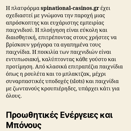
Η πλατφόρμα
spinational-casinos.gr
έχει
σχεδιαστεί με γνώμονα την παροχή μιας
απρόσκοπτης και ευχάριστης εμπειρίας
παιχνιδιού. Η πλοήγηση είναι εύκολη και
διαισθητική, επιτρέποντας στους χρήστες να
βρίσκουν γρήγορα τα αγαπημένα τους
παιχνίδια. Η ποικιλία των παιχνιδιών είναι
εντυπωσιακή, καλύπτοντας κάθε γούστο και
προτίμηση. Από κλασικά επιτραπέζια παιχνίδια
όπως η ρουλέτα και το μπλακτζακ, μέχρι
συναρπαστικές υποδοχές (slots) και παιχνίδια
με ζωντανούς κρουπιέρηδες, υπάρχει κάτι για
όλους.
Προωθητικές Ενέργειες και
Μπόνους