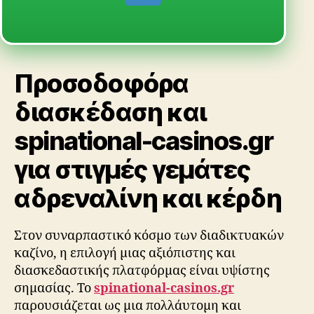
Προσοδοφόρα
διασκέδαση και
spinational-casinos.gr
για στιγμές γεμάτες
αδρεναλίνη και κέρδη
Στον συναρπαστικό κόσμο των διαδικτυακών
καζίνο, η επιλογή μιας αξιόπιστης και
διασκεδαστικής πλατφόρμας είναι υψίστης
σημασίας. Το
spinational-casinos.gr
παρουσιάζεται ως μια πολλάυτομη και