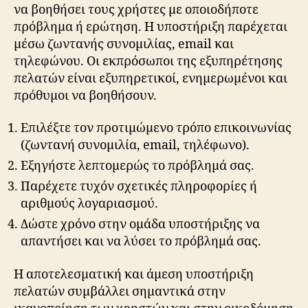
να βοηθήσει τους χρήστες με οποιοδήποτε
πρόβλημα ή ερώτηση. Η υποστήριξη παρέχεται
μέσω ζωντανής συνομιλίας, email και
τηλεφώνου. Οι εκπρόσωποι της εξυπηρέτησης
πελατών είναι εξυπηρετικοί, ενημερωμένοι και
πρόθυμοι να βοηθήσουν.
Επιλέξτε τον προτιμώμενο τρόπο επικοινωνίας
(ζωντανή συνομιλία, email, τηλέφωνο).
Εξηγήστε λεπτομερώς το πρόβλημά σας.
Παρέχετε τυχόν σχετικές πληροφορίες ή
αριθμούς λογαριασμού.
Δώστε χρόνο στην ομάδα υποστήριξης να
απαντήσει και να λύσει το πρόβλημά σας.
Η αποτελεσματική και άμεση υποστήριξη
πελατών συμβάλλει σημαντικά στην