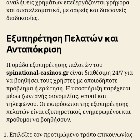
αναλήψεις χρημάτων επεξεργάζονται γρήγορα
και αποτελεσματικά, με σαφείς και διαφανείς
διαδικασίες.
Εξυπηρέτηση Πελατών και
Ανταπόκριση
Η ομάδα εξυπηρέτησης πελατών του
spinational-casinos.gr
είναι διαθέσιμη 24/7 για
να βοηθήσει τους χρήστες με οποιοδήποτε
πρόβλημα ή ερώτηση. Η υποστήριξη παρέχεται
μέσω ζωντανής συνομιλίας, email και
τηλεφώνου. Οι εκπρόσωποι της εξυπηρέτησης
πελατών είναι εξυπηρετικοί, ενημερωμένοι και
πρόθυμοι να βοηθήσουν.
Επιλέξτε τον προτιμώμενο τρόπο επικοινωνίας