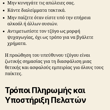
Μην κυνηγάτε τις απώλειες σας.
Κάντε διαλείμματα τακτικά.
Μην παίζετε όταν είστε υπό την επήρεια
αλκοόλ ή άλλων ουσιών.
Αντιμετωπίστε τον τζόγο ως μορφή
ψυχαγωγίας, όχι ως τρόπο για να βγάλετε
χρήματα.
Η προώθηση του υπεύθυνου τζόγου είναι
ζωτικής σημασίας για τη διασφάλιση μιας
θετικής και ασφαλούς εμπειρίας για όλους τους
παίκτες.
Τρόποι Πληρωμής και
Υποστήριξη Πελατών