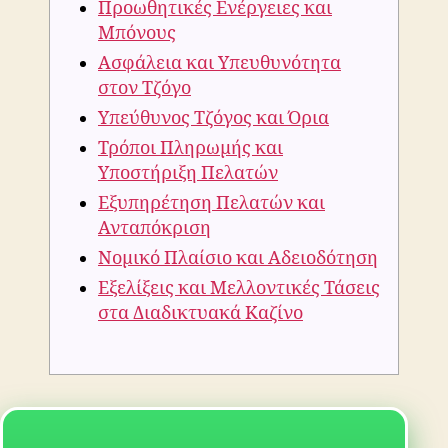
Προωθητικές Ενέργειες και
Μπόνους
Ασφάλεια και Υπευθυνότητα
στον Τζόγο
Υπεύθυνος Τζόγος και Όρια
Τρόποι Πληρωμής και
Υποστήριξη Πελατών
Εξυπηρέτηση Πελατών και
Ανταπόκριση
Νομικό Πλαίσιο και Αδειοδότηση
Εξελίξεις και Μελλοντικές Τάσεις
στα Διαδικτυακά Καζίνο