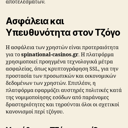
αποτελεσμάτων.
Ασφάλεια και
Υπευθυνότητα στον Τζόγο
Η ασφάλεια των χρηστών είναι προτεραιότητα
για το
spinational-casinos.gr
. Η πλατφόρμα
χρησιμοποιεί προηγμένα τεχνολογικά μέτρα
ασφαλείας, όπως κρυπτογράφηση SSL, για την
προστασία των προσωπικών και οικονομικών
δεδομένων των χρηστών. Επιπλέον, η
πλατφόρμα εφαρμόζει αυστηρές πολιτικές κατά
της νομιμοποίησης εσόδων από παράνομες
δραστηριότητες και τηρούνται όλοι οι σχετικοί
κανονισμοί περί τζόγου.