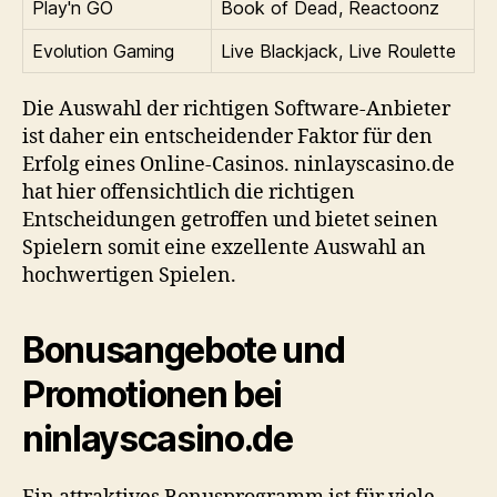
Play'n GO
Book of Dead, Reactoonz
Evolution Gaming
Live Blackjack, Live Roulette
Die Auswahl der richtigen Software-Anbieter
ist daher ein entscheidender Faktor für den
Erfolg eines Online-Casinos. ninlayscasino.de
hat hier offensichtlich die richtigen
Entscheidungen getroffen und bietet seinen
Spielern somit eine exzellente Auswahl an
hochwertigen Spielen.
Bonusangebote und
Promotionen bei
ninlayscasino.de