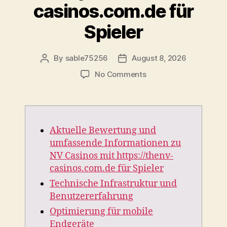
casinos.com.de für
Spieler
By
sable75256
August 8, 2026
Post
Post
author
date
on
No Comments
Aktuelle
Bewertung
und
umfassende
Aktuelle Bewertung und
Informationen
zu
umfassende Informationen zu
NV
NV Casinos mit https://thenv-
Casinos
casinos.com.de für Spieler
mit
Technische Infrastruktur und
https://thenv-
Benutzererfahrung
casinos.com.de
für
Optimierung für mobile
Spieler
Endgeräte