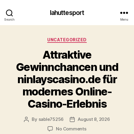
lahuttesport
Search
Menu
Categories
UNCATEGORIZED
Attraktive
Gewinnchancen und
ninlayscasino.de für
modernes Online-
Casino-Erlebnis
By
sable75256
August 8, 2026
Post
Post
author
date
on
No Comments