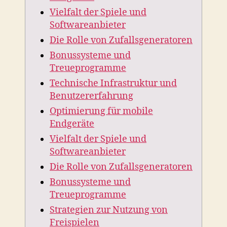
Vielfalt der Spiele und
Softwareanbieter
Die Rolle von Zufallsgeneratoren
Bonussysteme und
Treueprogramme
Technische Infrastruktur und
Benutzererfahrung
Optimierung für mobile
Endgeräte
Vielfalt der Spiele und
Softwareanbieter
Die Rolle von Zufallsgeneratoren
Bonussysteme und
Treueprogramme
Strategien zur Nutzung von
Freispielen