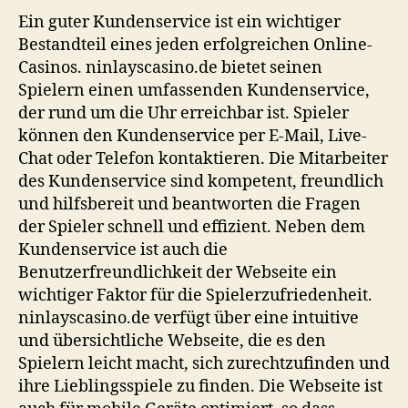
Ein guter Kundenservice ist ein wichtiger
Bestandteil eines jeden erfolgreichen Online-
Casinos. ninlayscasino.de bietet seinen
Spielern einen umfassenden Kundenservice,
der rund um die Uhr erreichbar ist. Spieler
können den Kundenservice per E-Mail, Live-
Chat oder Telefon kontaktieren. Die Mitarbeiter
des Kundenservice sind kompetent, freundlich
und hilfsbereit und beantworten die Fragen
der Spieler schnell und effizient. Neben dem
Kundenservice ist auch die
Benutzerfreundlichkeit der Webseite ein
wichtiger Faktor für die Spielerzufriedenheit.
ninlayscasino.de verfügt über eine intuitive
und übersichtliche Webseite, die es den
Spielern leicht macht, sich zurechtzufinden und
ihre Lieblingsspiele zu finden. Die Webseite ist