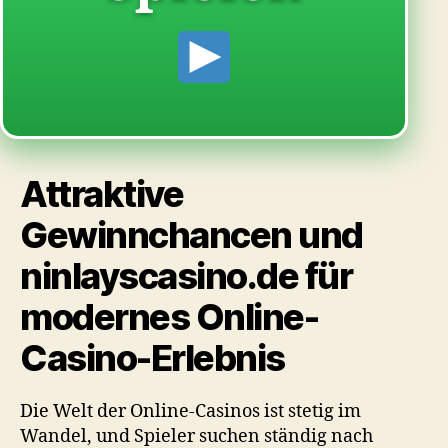
Attraktive
Gewinnchancen und
ninlayscasino.de für
modernes Online-
Casino-Erlebnis
Die Welt der Online-Casinos ist stetig im
Wandel, und Spieler suchen ständig nach