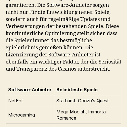
garantieren. Die Software-Anbieter sorgen
nicht nur für die Entwicklung neuer Spiele,
sondern auch für regelmäßige Updates und
Verbesserungen der bestehenden Spiele. Diese
kontinuierliche Optimierung stellt sicher, dass
die Spieler immer das bestmögliche
Spielerlebnis genießen können. Die
Lizenzierung der Software-Anbieter ist
ebenfalls ein wichtiger Faktor, der die Seriosität
und Transparenz des Casinos unterstreicht.
Software-Anbieter
Beliebteste Spiele
NetEnt
Starburst, Gonzo's Quest
Mega Moolah, Immortal
Microgaming
Romance