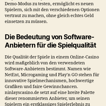
Demo-Modus zu testen, ermöglicht es neuen
Spielern, sich mit den verschiedenen Optionen
vertraut zu machen, ohne gleich echtes Geld
einsetzen zu müssen.
Die Bedeutung von Software-
Anbietern für die Spielqualität
Die Qualität der Spiele in einem Online-Casino
wird maßgeblich von den verwendeten
Software-Anbietern bestimmt. Namen wie
NetEnt, Microgaming und Play'n GO stehen für
innovative Spielmechanismen, hochwertige
Grafiken und faire Gewinnchancen.
ninlayscasino.de setzt auf eine breite Palette
dieser renommierten Anbieter, um seinen
Spielern ein erstklassiges Spielerlebnis zu