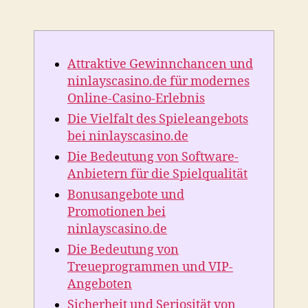
Attraktive
Gewinnchancen
und
ninlayscasino.de
Attraktive Gewinnchancen und
für
modernes
ninlayscasino.de für modernes
Online-
Online-Casino-Erlebnis
Casino-
Die Vielfalt des Spieleangebots
Erlebnis
bei ninlayscasino.de
Die Bedeutung von Software-
Anbietern für die Spielqualität
Bonusangebote und
Promotionen bei
ninlayscasino.de
Die Bedeutung von
Treueprogrammen und VIP-
Angeboten
Sicherheit und Seriosität von