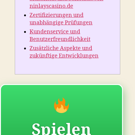
ninlayscasino.de
Zertifizierungen und
unabhängige Prüfungen
Kundenservice und
Benutzerfreundlichkeit
Zusätzliche Aspekte und
zukünftige Entwicklungen
Spielen