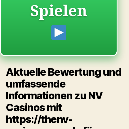
Spielen
Aktuelle Bewertung und
umfassende
Informationen zu NV
Casinos mit
https://thenv-