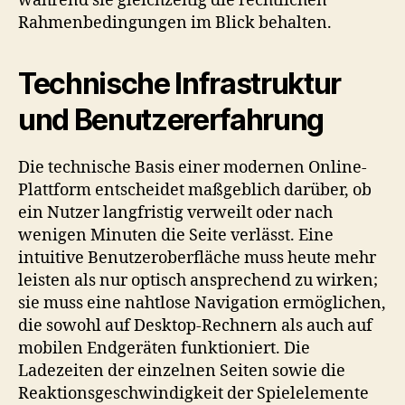
während sie gleichzeitig die rechtlichen
Rahmenbedingungen im Blick behalten.
Technische Infrastruktur
und Benutzererfahrung
Die technische Basis einer modernen Online-
Plattform entscheidet maßgeblich darüber, ob
ein Nutzer langfristig verweilt oder nach
wenigen Minuten die Seite verlässt. Eine
intuitive Benutzeroberfläche muss heute mehr
leisten als nur optisch ansprechend zu wirken;
sie muss eine nahtlose Navigation ermöglichen,
die sowohl auf Desktop-Rechnern als auch auf
mobilen Endgeräten funktioniert. Die
Ladezeiten der einzelnen Seiten sowie die
Reaktionsgeschwindigkeit der Spielelemente