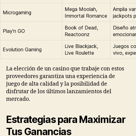
Mega Moolah,
Amplia var
Microgaming
Immortal Romance
jackpots 
Book of Dead,
Diseño atr
Play'n GO
Reactoonz
emociona
Live Blackjack,
Juegos co
Evolution Gaming
Live Roulette
vivo, expe
La elección de un casino que trabaje con estos
proveedores garantiza una experiencia de
juego de alta calidad y la posibilidad de
disfrutar de los últimos lanzamientos del
mercado.
Estrategias para Maximizar
Tus Ganancias