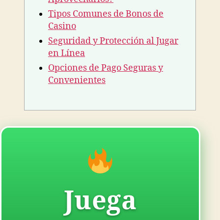
Tipos Comunes de Bonos de
Casino
Seguridad y Protección al Jugar
en Línea
Opciones de Pago Seguras y
Convenientes
Juega