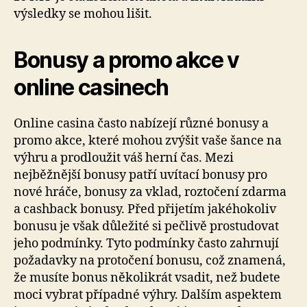
výsledky se mohou lišit.
Bonusy a promo akce v
online casinech
Online casina často nabízejí různé bonusy a
promo akce, které mohou zvýšit vaše šance na
výhru a prodloužit váš herní čas. Mezi
nejběžnější bonusy patří uvítací bonusy pro
nové hráče, bonusy za vklad, roztočení zdarma
a cashback bonusy. Před přijetím jakéhokoliv
bonusu je však důležité si pečlivě prostudovat
jeho podmínky. Tyto podmínky často zahrnují
požadavky na protočení bonusu, což znamená,
že musíte bonus několikrát vsadit, než budete
moci vybrat případné výhry. Dalším aspektem