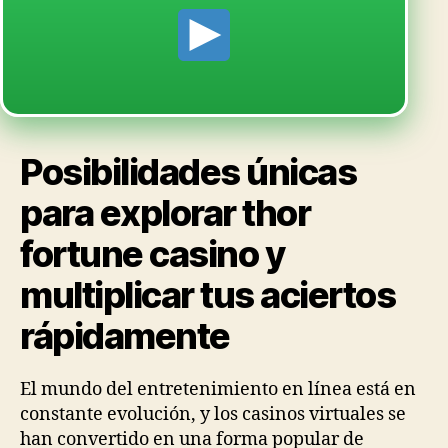
Posibilidades únicas
para explorar thor
fortune casino y
multiplicar tus aciertos
rápidamente
El mundo del entretenimiento en línea está en
constante evolución, y los casinos virtuales se
han convertido en una forma popular de