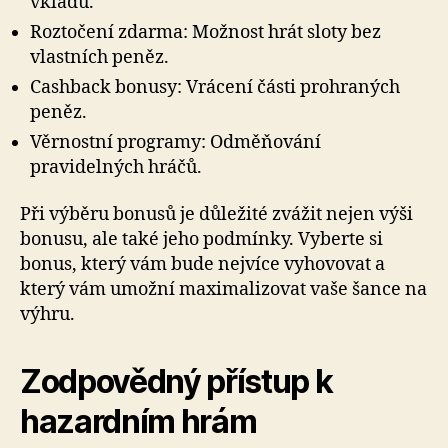
vkladu.
Roztočení zdarma: Možnost hrát sloty bez
vlastních peněz.
Cashback bonusy: Vrácení části prohraných
peněz.
Věrnostní programy: Odměňování
pravidelných hráčů.
Při výběru bonusů je důležité zvážit nejen výši
bonusu, ale také jeho podmínky. Vyberte si
bonus, který vám bude nejvíce vyhovovat a
který vám umožní maximalizovat vaše šance na
výhru.
Zodpovědný přístup k
hazardním hrám