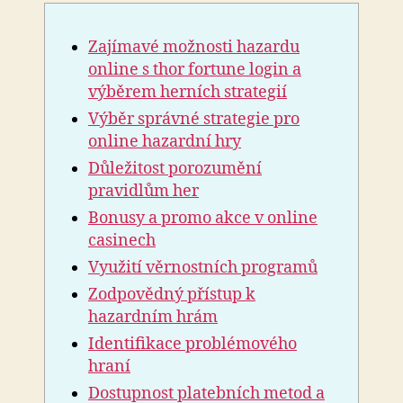
hazardu
online
Zajímavé možnosti hazardu
s
thor
online s thor fortune login a
fortune
výběrem herních strategií
login
Výběr správné strategie pro
a
online hazardní hry
výběrem
herních
Důležitost porozumění
strategií
pravidlům her
Bonusy a promo akce v online
casinech
Využití věrnostních programů
Zodpovědný přístup k
hazardním hrám
Identifikace problémového
hraní
Dostupnost platebních metod a