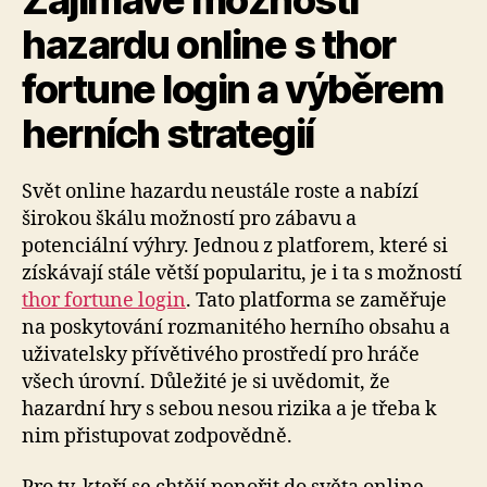
hazardu online s thor
fortune login a výběrem
herních strategií
Svět online hazardu neustále roste a nabízí
širokou škálu možností pro zábavu a
potenciální výhry. Jednou z platforem, které si
získávají stále větší popularitu, je i ta s možností
thor fortune login
. Tato platforma se zaměřuje
na poskytování rozmanitého herního obsahu a
uživatelsky přívětivého prostředí pro hráče
všech úrovní. Důležité je si uvědomit, že
hazardní hry s sebou nesou rizika a je třeba k
nim přistupovat zodpovědně.