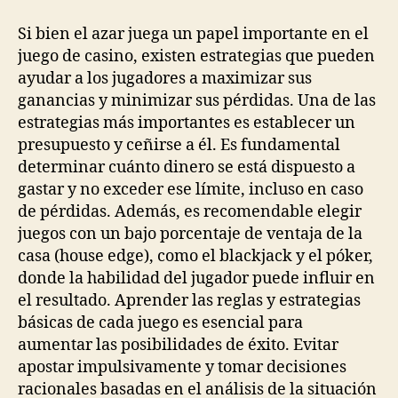
Si bien el azar juega un papel importante en el
juego de casino, existen estrategias que pueden
ayudar a los jugadores a maximizar sus
ganancias y minimizar sus pérdidas. Una de las
estrategias más importantes es establecer un
presupuesto y ceñirse a él. Es fundamental
determinar cuánto dinero se está dispuesto a
gastar y no exceder ese límite, incluso en caso
de pérdidas. Además, es recomendable elegir
juegos con un bajo porcentaje de ventaja de la
casa (house edge), como el blackjack y el póker,
donde la habilidad del jugador puede influir en
el resultado. Aprender las reglas y estrategias
básicas de cada juego es esencial para
aumentar las posibilidades de éxito. Evitar
apostar impulsivamente y tomar decisiones
racionales basadas en el análisis de la situación