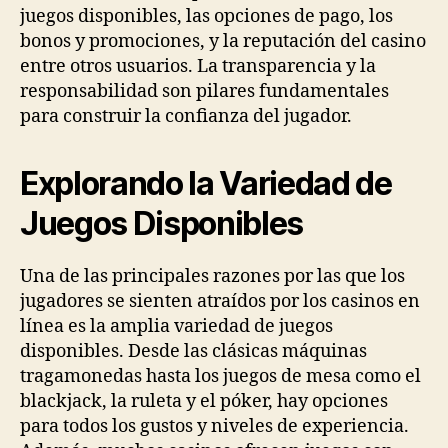
juegos disponibles, las opciones de pago, los
bonos y promociones, y la reputación del casino
entre otros usuarios. La transparencia y la
responsabilidad son pilares fundamentales
para construir la confianza del jugador.
Explorando la Variedad de
Juegos Disponibles
Una de las principales razones por las que los
jugadores se sienten atraídos por los casinos en
línea es la amplia variedad de juegos
disponibles. Desde las clásicas máquinas
tragamonedas hasta los juegos de mesa como el
blackjack, la ruleta y el póker, hay opciones
para todos los gustos y niveles de experiencia.