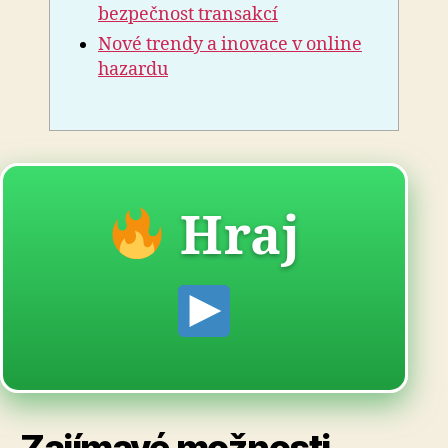
bezpečnost transakcí
Nové trendy a inovace v online
hazardu
Hraj
Zajímavé možnosti