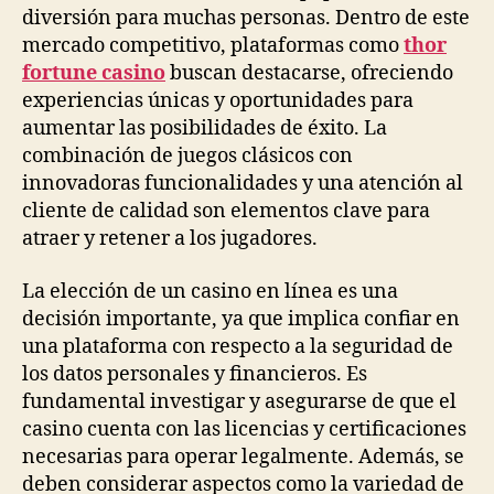
diversión para muchas personas. Dentro de este
mercado competitivo, plataformas como
thor
fortune casino
buscan destacarse, ofreciendo
experiencias únicas y oportunidades para
aumentar las posibilidades de éxito. La
combinación de juegos clásicos con
innovadoras funcionalidades y una atención al
cliente de calidad son elementos clave para
atraer y retener a los jugadores.
La elección de un casino en línea es una
decisión importante, ya que implica confiar en
una plataforma con respecto a la seguridad de
los datos personales y financieros. Es
fundamental investigar y asegurarse de que el
casino cuenta con las licencias y certificaciones
necesarias para operar legalmente. Además, se
deben considerar aspectos como la variedad de