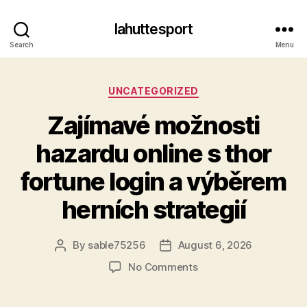
lahuttesport
Search
Menu
Categories
UNCATEGORIZED
Zajímavé možnosti
hazardu online s thor
fortune login a výběrem
herních strategií
By
sable75256
August 6, 2026
Post
Post
author
date
on
No Comments
Zajímavé
možnosti