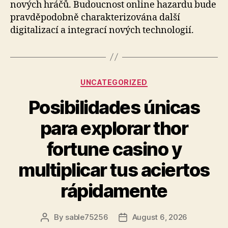
nových hráčů. Budoucnost online hazardu bude
pravděpodobně charakterizována další
digitalizací a integrací nových technologií.
Categories
UNCATEGORIZED
Posibilidades únicas
para explorar thor
fortune casino y
multiplicar tus aciertos
rápidamente
By
sable75256
August 6, 2026
Post
Post