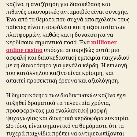
καζίνο, η αναζήτηση για διασκέδαση και
πιθανές οικονομικές ανταμοιβές είναι συνεχής.
Ένα από τα θέματα που συχνά απασχολούν τους
παίκτες είναι η ασφάλεια και η αξιοπιστία των
πλατφορμών, καθώς και η δυνατότητα να
κερδίσουν σημαντικά ποσά. Ένα
millioner
online casino
υπόσχεται ακριβώς αυτά: μια
ασφαλή και διασκεδαστική εμπειρία παιχνιδιού
με τη δυνατότητα για μεγάλα κέρδη. Η επιλογή
του κατάλληλου καζίνο είναι κρίσιμη, και
απαιτεί προσεκτική έρευνα και αξιολόγηση.
Η δημοτικότητα των διαδικτυακών καζίνο έχει
αυξηθεί δραματικά τα τελευταία χρόνια,
προσφέροντας μια εναλλακτική μορφή
ψυχαγωγίας και δυνητικά κερδοφόρα ευκαιρία.
Ωστόσο, είναι σημαντικό να θυμόμαστε ότι τα
τυχερά παιχνίδια πρέπει να αντιμετωπίζονται