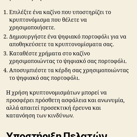
Επιλέξτε ένα καζίνο που υποστηρίζει το
κρυπτονόμισμα που θέλετε να
χρησιμοποιήσετε.
Δημιουργήστε ένα ψηφιακό πορτοφόλι για να
αποθηκεύσετε τα κρυπτονομίσματα σας.
Καταθέστε χρήματα στο καζίνο
χρησιμοποιώντας το ψηφιακό σας πορτοφόλι.
Αποσυμπιέστε τα κέρδη σας χρησιμοποιώντας
το ψηφιακό σας πορτοφόλι.
Η χρήση κρυπτονομισμάτων μπορεί να
προσφέρει πρόσθετη ασφάλεια και ανωνυμία,
αλλά απαιτεί προσεκτική έρευνα και
κατανόηση των κινδύνων.
Υποστήριξη Πελατών