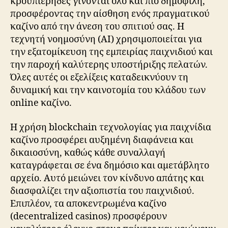
κρουπιέρηδες γίνονται όλο και πιο δημοφιλή,
προσφέροντας την αίσθηση ενός πραγματικού
καζίνο από την άνεση του σπιτιού σας. Η
τεχνητή νοημοσύνη (AI) χρησιμοποιείται για
την εξατομίκευση της εμπειρίας παιχνιδιού και
την παροχή καλύτερης υποστήριξης πελατών.
Όλες αυτές οι εξελίξεις καταδεικνύουν τη
δυναμική και την καινοτομία του κλάδου των
online καζίνο.
Η χρήση blockchain τεχνολογίας για παιχνίδια
καζίνο προσφέρει αυξημένη διαφάνεια και
δικαιοσύνη, καθώς κάθε συναλλαγή
καταγράφεται σε ένα δημόσιο και αμετάβλητο
αρχείο. Αυτό μειώνει τον κίνδυνο απάτης και
διασφαλίζει την αξιοπιστία του παιχνιδιού.
Επιπλέον, τα αποκεντρωμένα καζίνο
(decentralized casinos) προσφέρουν