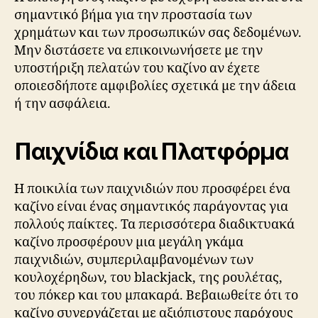
σημαντικό βήμα για την προστασία των
χρημάτων και των προσωπικών σας δεδομένων.
Μην διστάσετε να επικοινωνήσετε με την
υποστήριξη πελατών του καζίνο αν έχετε
οποιεσδήποτε αμφιβολίες σχετικά με την άδεια
ή την ασφάλεια.
Παιχνίδια και Πλατφόρμα
Η ποικιλία των παιχνιδιών που προσφέρει ένα
καζίνο είναι ένας σημαντικός παράγοντας για
πολλούς παίκτες. Τα περισσότερα διαδικτυακά
καζίνο προσφέρουν μια μεγάλη γκάμα
παιχνιδιών, συμπεριλαμβανομένων των
κουλοχέρηδων, του blackjack, της ρουλέτας,
του πόκερ και του μπακαρά. Βεβαιωθείτε ότι το
καζίνο συνεργάζεται με αξιόπιστους παρόχους