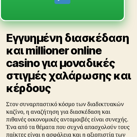
Εγγυημένη διασκέδαση
και millioner online
casino για μοναδικές
στιγμές χαλάρωσης και
κέρδους
Στον συναρπαστικό κόσμο των διαδικτυακών
καζίνο, η αναζήτηση για διασκέδαση και
πιθανές οικονομικές ανταμοιβές είναι συνεχής.
Ένα από τα θέματα που συχνά απασχολούν τους
παίκτες είναι η ασφάλεια και η αξιοπιστία των