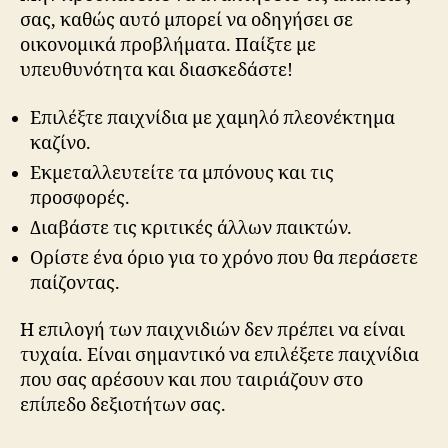
σας, καθώς αυτό μπορεί να οδηγήσει σε
οικονομικά προβλήματα. Παίξτε με
υπευθυνότητα και διασκεδάστε!
Επιλέξτε παιχνίδια με χαμηλό πλεονέκτημα
καζίνο.
Εκμεταλλευτείτε τα μπόνους και τις
προσφορές.
Διαβάστε τις κριτικές άλλων παικτών.
Ορίστε ένα όριο για το χρόνο που θα περάσετε
παίζοντας.
Η επιλογή των παιχνιδιών δεν πρέπει να είναι
τυχαία. Είναι σημαντικό να επιλέξετε παιχνίδια
που σας αρέσουν και που ταιριάζουν στο
επίπεδο δεξιοτήτων σας.