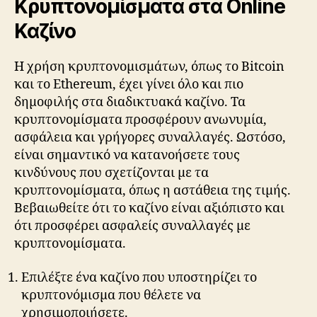
Κρυπτονομίσματα στα Online
Καζίνο
Η χρήση κρυπτονομισμάτων, όπως το Bitcoin
και το Ethereum, έχει γίνει όλο και πιο
δημοφιλής στα διαδικτυακά καζίνο. Τα
κρυπτονομίσματα προσφέρουν ανωνυμία,
ασφάλεια και γρήγορες συναλλαγές. Ωστόσο,
είναι σημαντικό να κατανοήσετε τους
κινδύνους που σχετίζονται με τα
κρυπτονομίσματα, όπως η αστάθεια της τιμής.
Βεβαιωθείτε ότι το καζίνο είναι αξιόπιστο και
ότι προσφέρει ασφαλείς συναλλαγές με
κρυπτονομίσματα.
Επιλέξτε ένα καζίνο που υποστηρίζει το
κρυπτονόμισμα που θέλετε να
χρησιμοποιήσετε.