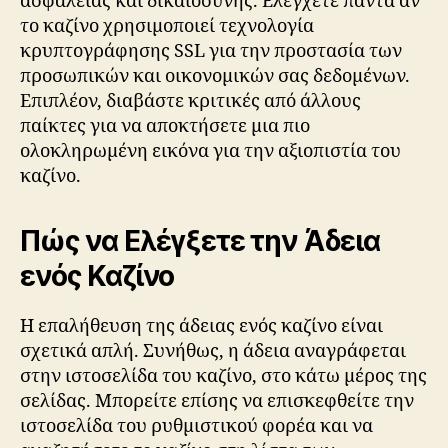
ασφαλείας και δικαιοσύνης. Ελέγχετε πάντα αν
το καζίνο χρησιμοποιεί τεχνολογία
κρυπτογράφησης SSL για την προστασία των
προσωπικών και οικονομικών σας δεδομένων.
Επιπλέον, διαβάστε κριτικές από άλλους
παίκτες για να αποκτήσετε μια πιο
ολοκληρωμένη εικόνα για την αξιοπιστία του
καζίνο.
Πώς να Ελέγξετε την Άδεια
ενός Καζίνο
Η επαλήθευση της άδειας ενός καζίνο είναι
σχετικά απλή. Συνήθως, η άδεια αναγράφεται
στην ιστοσελίδα του καζίνο, στο κάτω μέρος της
σελίδας. Μπορείτε επίσης να επισκεφθείτε την
ιστοσελίδα του ρυθμιστικού φορέα και να