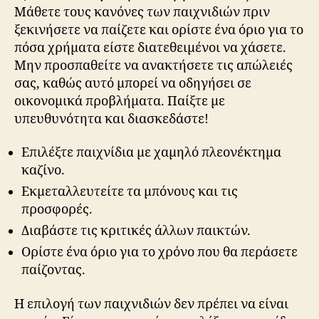
Μάθετε τους κανόνες των παιχνιδιών πριν
ξεκινήσετε να παίζετε και ορίστε ένα όριο για το
πόσα χρήματα είστε διατεθειμένοι να χάσετε.
Μην προσπαθείτε να ανακτήσετε τις απώλειές
σας, καθώς αυτό μπορεί να οδηγήσει σε
οικονομικά προβλήματα. Παίξτε με
υπευθυνότητα και διασκεδάστε!
Επιλέξτε παιχνίδια με χαμηλό πλεονέκτημα
καζίνο.
Εκμεταλλευτείτε τα μπόνους και τις
προσφορές.
Διαβάστε τις κριτικές άλλων παικτών.
Ορίστε ένα όριο για το χρόνο που θα περάσετε
παίζοντας.
Η επιλογή των παιχνιδιών δεν πρέπει να είναι