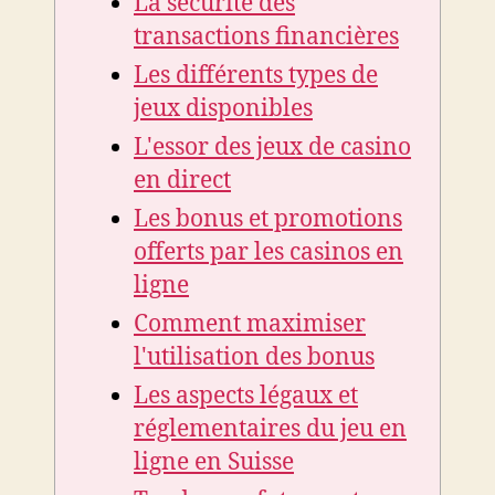
La sécurité des
transactions financières
Les différents types de
jeux disponibles
L'essor des jeux de casino
en direct
Les bonus et promotions
offerts par les casinos en
ligne
Comment maximiser
l'utilisation des bonus
Les aspects légaux et
réglementaires du jeu en
ligne en Suisse