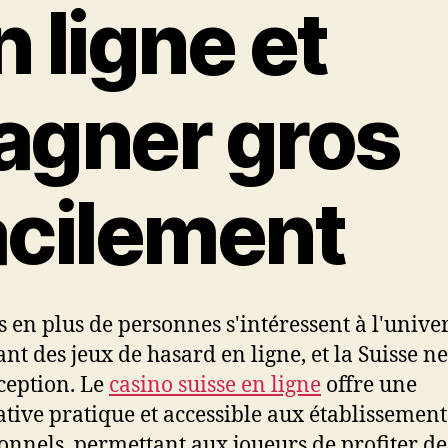
n ligne et
agner gros
acilement
s en plus de personnes s'intéressent à l'unive
nt des jeux de hasard en ligne, et la Suisse ne
ception. Le
casino suisse en ligne
offre une
ative pratique et accessible aux établissement
ionnels, permettant aux joueurs de profiter de