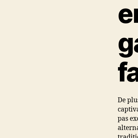
e
g
f
De plu
captiva
pas ex
altern
tradit