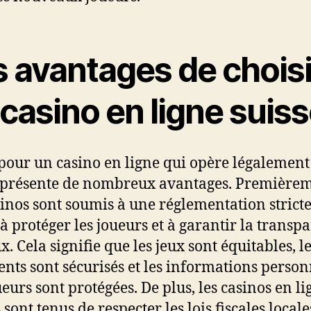
s avantages de choisi
casino en ligne suis
pour un casino en ligne qui opère légalement
 présente de nombreux avantages. Premièrem
sinos sont soumis à une réglementation strict
 à protéger les joueurs et à garantir la transp
x. Cela signifie que les jeux sont équitables, l
nts sont sécurisés et les informations person
ueurs sont protégées. De plus, les casinos en li
 sont tenus de respecter les lois fiscales locale