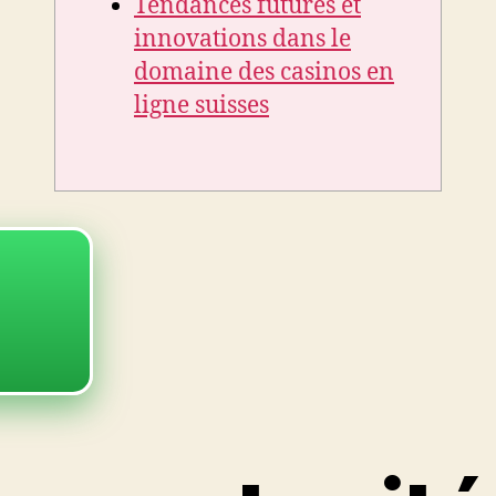
Tendances futures et
innovations dans le
domaine des casinos en
ligne suisses