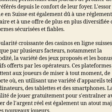
référés depuis le confort de leur foyer. L'essor
ne en Suisse est également dû à une réglemen
aire et à une offre de plus en plus diversifiée 
ormes sécurisées et fiables.
ularité croissante des casinos en ligne suisses
ique par plusieurs facteurs, notamment la
ité, la variété des jeux proposés et les bonu
tifs offerts par les opérateurs. Ces plateformes
tent aux joueurs de miser à tout moment, de
rte où, en utilisant une variété d'appareils te
dinateurs, des tablettes et des smartphones. L
ilité de jouer gratuitement pour s'entraîner a
er de l'argent réel est également un atout ma
es nouveaux joueurs.