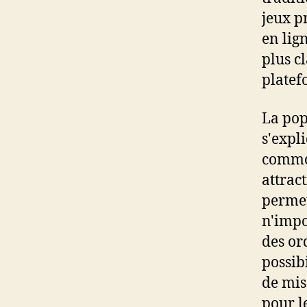
jeux p
en lig
plus cl
platef
La pop
s'expl
commod
attrac
permet
n'impo
des or
possib
de mis
pour l