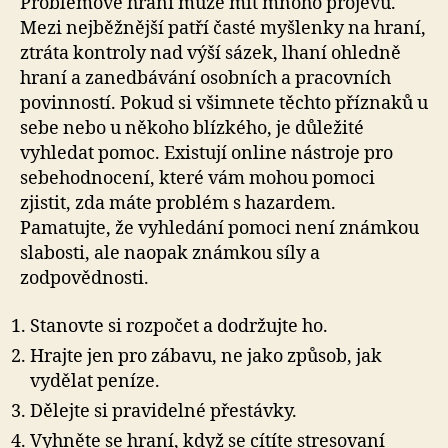
Problémové hraní může mít mnoho projevů.
Mezi nejběžnější patří časté myšlenky na hraní,
ztráta kontroly nad výší sázek, lhaní ohledně
hraní a zanedbávání osobních a pracovních
povinností. Pokud si všimnete těchto příznaků u
sebe nebo u někoho blízkého, je důležité
vyhledat pomoc. Existují online nástroje pro
sebehodnocení, které vám mohou pomoci
zjistit, zda máte problém s hazardem.
Pamatujte, že vyhledání pomoci není známkou
slabosti, ale naopak známkou síly a
zodpovědnosti.
Stanovte si rozpočet a dodržujte ho.
Hrajte jen pro zábavu, ne jako způsob, jak
vydělat peníze.
Dělejte si pravidelné přestávky.
Vyhněte se hraní, když se cítíte stresovaní