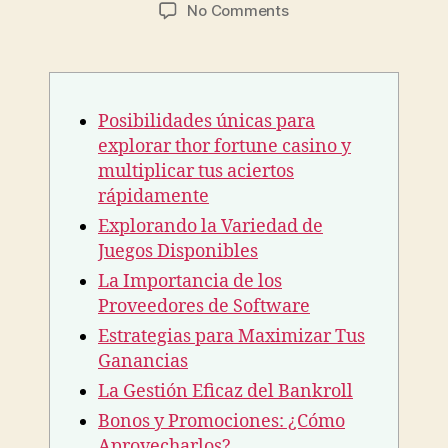
author
date
on
No Comments
Posibilidades
únicas
para
explorar
Posibilidades únicas para
thor
fortune
explorar thor fortune casino y
casino
multiplicar tus aciertos
y
rápidamente
multiplicar
Explorando la Variedad de
tus
Juegos Disponibles
aciertos
rápidamente
La Importancia de los
Proveedores de Software
Estrategias para Maximizar Tus
Ganancias
La Gestión Eficaz del Bankroll
Bonos y Promociones: ¿Cómo
Aprovecharlos?