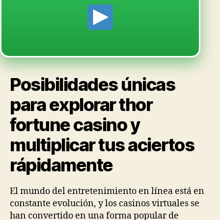
Posibilidades únicas
para explorar thor
fortune casino y
multiplicar tus aciertos
rápidamente
El mundo del entretenimiento en línea está en
constante evolución, y los casinos virtuales se
han convertido en una forma popular de