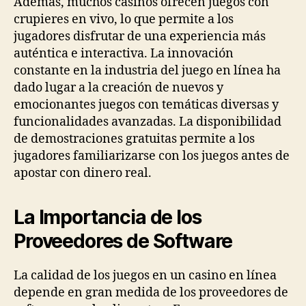
Además, muchos casinos ofrecen juegos con
crupieres en vivo, lo que permite a los
jugadores disfrutar de una experiencia más
auténtica e interactiva. La innovación
constante en la industria del juego en línea ha
dado lugar a la creación de nuevos y
emocionantes juegos con temáticas diversas y
funcionalidades avanzadas. La disponibilidad
de demostraciones gratuitas permite a los
jugadores familiarizarse con los juegos antes de
apostar con dinero real.
La Importancia de los
Proveedores de Software
La calidad de los juegos en un casino en línea
depende en gran medida de los proveedores de