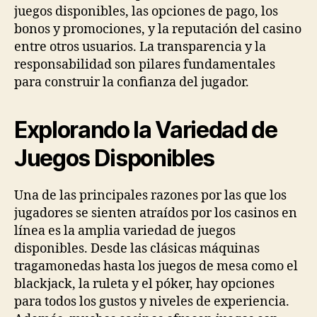
juegos disponibles, las opciones de pago, los
bonos y promociones, y la reputación del casino
entre otros usuarios. La transparencia y la
responsabilidad son pilares fundamentales
para construir la confianza del jugador.
Explorando la Variedad de
Juegos Disponibles
Una de las principales razones por las que los
jugadores se sienten atraídos por los casinos en
línea es la amplia variedad de juegos
disponibles. Desde las clásicas máquinas
tragamonedas hasta los juegos de mesa como el
blackjack, la ruleta y el póker, hay opciones
para todos los gustos y niveles de experiencia.