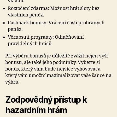
vkladu.
Roztočení zdarma: Možnost hrát sloty bez
vlastních peněz.
Cashback bonusy: Vrácení části prohraných
peněz.
Věrnostní programy: Odměňování
pravidelných hráčů.
Při výběru bonusů je důležité zvážit nejen výši
bonusu, ale také jeho podmínky. Vyberte si
bonus, který vám bude nejvíce vyhovovat a
který vám umožní maximalizovat vaše šance na
výhru.
Zodpovědný přístup k
hazardním hrám