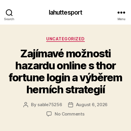
lahuttesport
Search
Menu
Categories
UNCATEGORIZED
Zajímavé možnosti
hazardu online s thor
fortune login a výběrem
herních strategií
By
sable75256
August 6, 2026
Post
Post
author
date
on
No Comments
Zajímavé
možnosti