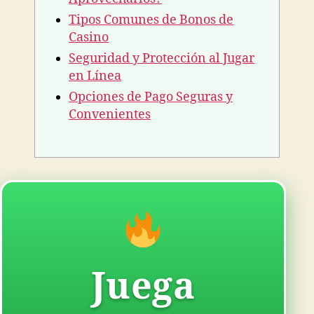
Tipos Comunes de Bonos de
Casino
Seguridad y Protección al Jugar
en Línea
Opciones de Pago Seguras y
Convenientes
Juega