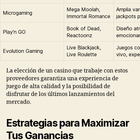
Mega Moolah,
Amplia var
Microgaming
Immortal Romance
jackpots 
Book of Dead,
Diseño atr
Play'n GO
Reactoonz
emociona
Live Blackjack,
Juegos co
Evolution Gaming
Live Roulette
vivo, expe
La elección de un casino que trabaje con estos
proveedores garantiza una experiencia de
juego de alta calidad y la posibilidad de
disfrutar de los últimos lanzamientos del
mercado.
Estrategias para Maximizar
Tus Ganancias