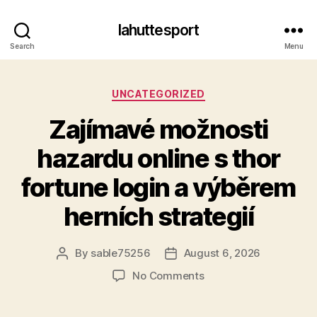
lahuttesport
Search
Menu
Categories
UNCATEGORIZED
Zajímavé možnosti
hazardu online s thor
fortune login a výběrem
herních strategií
By
sable75256
August 6, 2026
Post
Post
author
date
on
No Comments
Zajímavé
možnosti