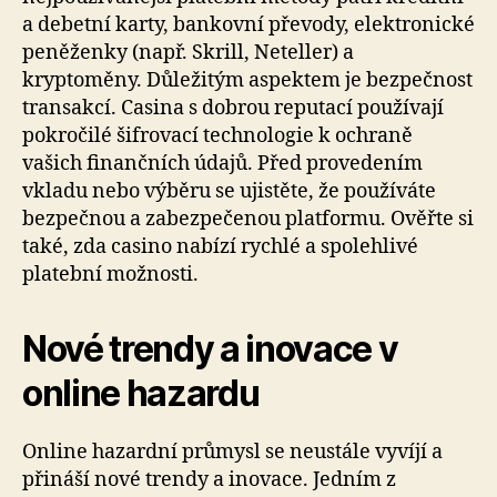
a debetní karty, bankovní převody, elektronické
peněženky (např. Skrill, Neteller) a
kryptoměny. Důležitým aspektem je bezpečnost
transakcí. Casina s dobrou reputací používají
pokročilé šifrovací technologie k ochraně
vašich finančních údajů. Před provedením
vkladu nebo výběru se ujistěte, že používáte
bezpečnou a zabezpečenou platformu. Ověřte si
také, zda casino nabízí rychlé a spolehlivé
platební možnosti.
Nové trendy a inovace v
online hazardu
Online hazardní průmysl se neustále vyvíjí a
přináší nové trendy a inovace. Jedním z