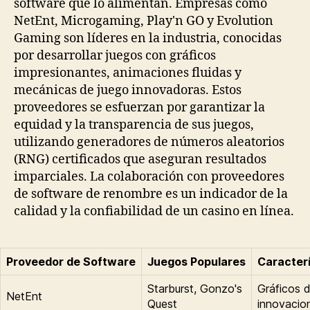
software que lo alimentan. Empresas como
NetEnt, Microgaming, Play'n GO y Evolution
Gaming son líderes en la industria, conocidas
por desarrollar juegos con gráficos
impresionantes, animaciones fluidas y
mecánicas de juego innovadoras. Estos
proveedores se esfuerzan por garantizar la
equidad y la transparencia de sus juegos,
utilizando generadores de números aleatorios
(RNG) certificados que aseguran resultados
imparciales. La colaboración con proveedores
de software de renombre es un indicador de la
calidad y la confiabilidad de un casino en línea.
Proveedor de Software
Juegos Populares
Caracterí
Starburst, Gonzo's
Gráficos d
NetEnt
Quest
innovacion