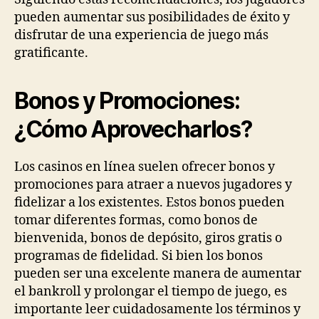
pueden aumentar sus posibilidades de éxito y
disfrutar de una experiencia de juego más
gratificante.
Bonos y Promociones:
¿Cómo Aprovecharlos?
Los casinos en línea suelen ofrecer bonos y
promociones para atraer a nuevos jugadores y
fidelizar a los existentes. Estos bonos pueden
tomar diferentes formas, como bonos de
bienvenida, bonos de depósito, giros gratis o
programas de fidelidad. Si bien los bonos
pueden ser una excelente manera de aumentar
el bankroll y prolongar el tiempo de juego, es
importante leer cuidadosamente los términos y