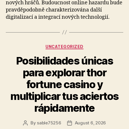
nových hráčů. Budoucnost online hazardu bude
pravděpodobně charakterizována další
digitalizací a integrací nových technologií.
Categories
UNCATEGORIZED
Posibilidades únicas
para explorar thor
fortune casino y
multiplicar tus aciertos
rápidamente
By
sable75256
August 6, 2026
Post
Post