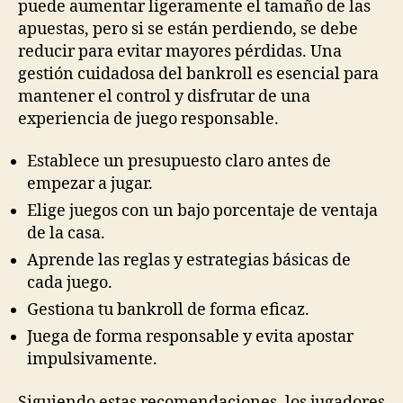
puede aumentar ligeramente el tamaño de las
apuestas, pero si se están perdiendo, se debe
reducir para evitar mayores pérdidas. Una
gestión cuidadosa del bankroll es esencial para
mantener el control y disfrutar de una
experiencia de juego responsable.
Establece un presupuesto claro antes de
empezar a jugar.
Elige juegos con un bajo porcentaje de ventaja
de la casa.
Aprende las reglas y estrategias básicas de
cada juego.
Gestiona tu bankroll de forma eficaz.
Juega de forma responsable y evita apostar
impulsivamente.
Siguiendo estas recomendaciones, los jugadores