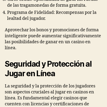
de las tragamonedas de forma gratuita.
Programa de Fidelidad: Recompensas por la
lealtad del jugador.
Aprovechar los bonos y promociones de forma
inteligente puede aumentar significativamente
las posibilidades de ganar en un casino en
línea.
Seguridad y Protección al
Jugar en Línea
La seguridad y la protección de los jugadores
son aspectos cruciales al jugar en casinos en
línea. Es fundamental elegir casinos que
cuenten con licencias y certificaciones de