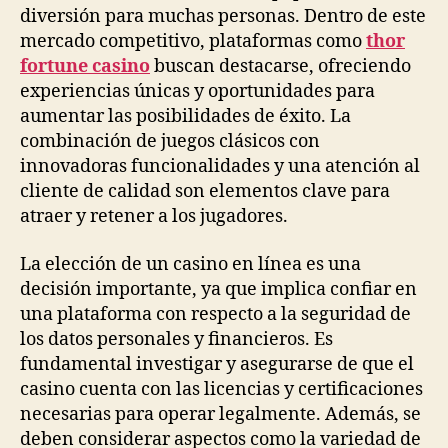
diversión para muchas personas. Dentro de este
mercado competitivo, plataformas como
thor
fortune casino
buscan destacarse, ofreciendo
experiencias únicas y oportunidades para
aumentar las posibilidades de éxito. La
combinación de juegos clásicos con
innovadoras funcionalidades y una atención al
cliente de calidad son elementos clave para
atraer y retener a los jugadores.
La elección de un casino en línea es una
decisión importante, ya que implica confiar en
una plataforma con respecto a la seguridad de
los datos personales y financieros. Es
fundamental investigar y asegurarse de que el
casino cuenta con las licencias y certificaciones
necesarias para operar legalmente. Además, se
deben considerar aspectos como la variedad de