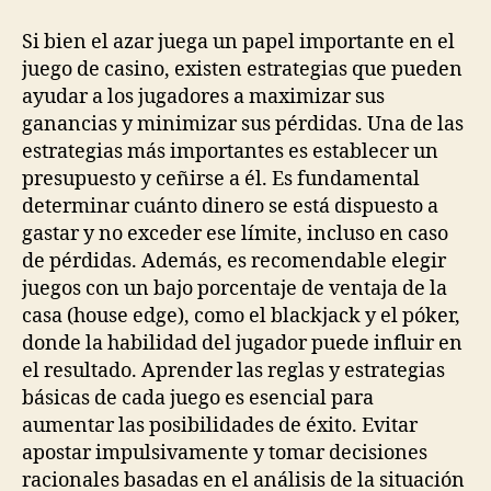
Si bien el azar juega un papel importante en el
juego de casino, existen estrategias que pueden
ayudar a los jugadores a maximizar sus
ganancias y minimizar sus pérdidas. Una de las
estrategias más importantes es establecer un
presupuesto y ceñirse a él. Es fundamental
determinar cuánto dinero se está dispuesto a
gastar y no exceder ese límite, incluso en caso
de pérdidas. Además, es recomendable elegir
juegos con un bajo porcentaje de ventaja de la
casa (house edge), como el blackjack y el póker,
donde la habilidad del jugador puede influir en
el resultado. Aprender las reglas y estrategias
básicas de cada juego es esencial para
aumentar las posibilidades de éxito. Evitar
apostar impulsivamente y tomar decisiones
racionales basadas en el análisis de la situación