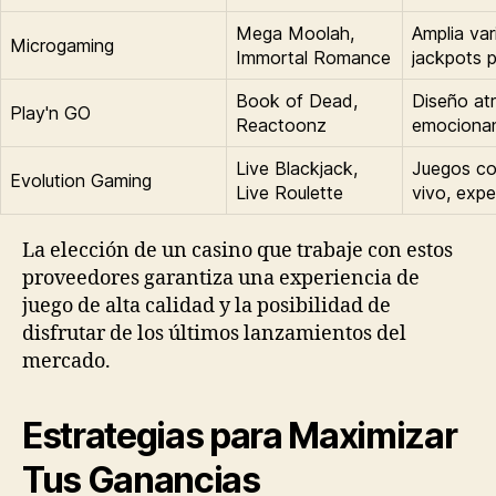
Mega Moolah,
Amplia var
Microgaming
Immortal Romance
jackpots 
Book of Dead,
Diseño atr
Play'n GO
Reactoonz
emociona
Live Blackjack,
Juegos co
Evolution Gaming
Live Roulette
vivo, expe
La elección de un casino que trabaje con estos
proveedores garantiza una experiencia de
juego de alta calidad y la posibilidad de
disfrutar de los últimos lanzamientos del
mercado.
Estrategias para Maximizar
Tus Ganancias