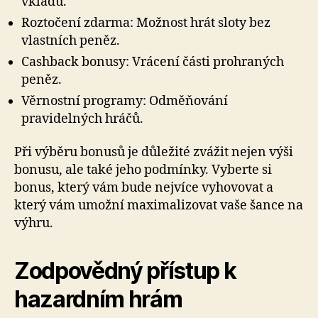
vkladu.
Roztočení zdarma: Možnost hrát sloty bez
vlastních peněz.
Cashback bonusy: Vrácení části prohraných
peněz.
Věrnostní programy: Odměňování
pravidelných hráčů.
Při výběru bonusů je důležité zvážit nejen výši
bonusu, ale také jeho podmínky. Vyberte si
bonus, který vám bude nejvíce vyhovovat a
který vám umožní maximalizovat vaše šance na
výhru.
Zodpovědný přístup k
hazardním hrám