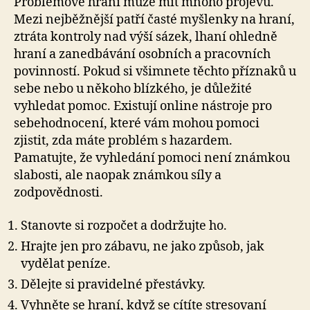
Problémové hraní může mít mnoho projevů.
Mezi nejběžnější patří časté myšlenky na hraní,
ztráta kontroly nad výší sázek, lhaní ohledně
hraní a zanedbávání osobních a pracovních
povinností. Pokud si všimnete těchto příznaků u
sebe nebo u někoho blízkého, je důležité
vyhledat pomoc. Existují online nástroje pro
sebehodnocení, které vám mohou pomoci
zjistit, zda máte problém s hazardem.
Pamatujte, že vyhledání pomoci není známkou
slabosti, ale naopak známkou síly a
zodpovědnosti.
Stanovte si rozpočet a dodržujte ho.
Hrajte jen pro zábavu, ne jako způsob, jak
vydělat peníze.
Dělejte si pravidelné přestávky.
Vyhněte se hraní, když se cítíte stresovaní