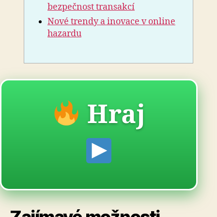
bezpečnost transakcí
Nové trendy a inovace v online
hazardu
Hraj
Zajímavé možnosti