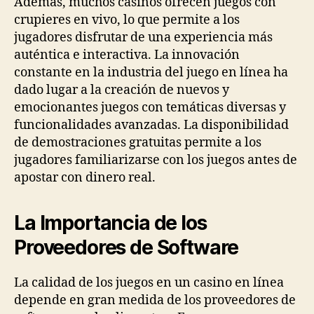
Además, muchos casinos ofrecen juegos con
crupieres en vivo, lo que permite a los
jugadores disfrutar de una experiencia más
auténtica e interactiva. La innovación
constante en la industria del juego en línea ha
dado lugar a la creación de nuevos y
emocionantes juegos con temáticas diversas y
funcionalidades avanzadas. La disponibilidad
de demostraciones gratuitas permite a los
jugadores familiarizarse con los juegos antes de
apostar con dinero real.
La Importancia de los
Proveedores de Software
La calidad de los juegos en un casino en línea
depende en gran medida de los proveedores de