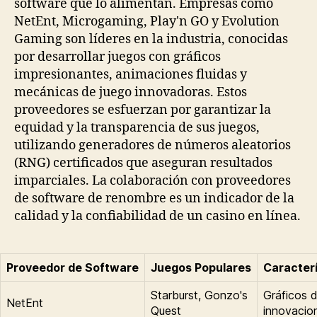
software que lo alimentan. Empresas como
NetEnt, Microgaming, Play'n GO y Evolution
Gaming son líderes en la industria, conocidas
por desarrollar juegos con gráficos
impresionantes, animaciones fluidas y
mecánicas de juego innovadoras. Estos
proveedores se esfuerzan por garantizar la
equidad y la transparencia de sus juegos,
utilizando generadores de números aleatorios
(RNG) certificados que aseguran resultados
imparciales. La colaboración con proveedores
de software de renombre es un indicador de la
calidad y la confiabilidad de un casino en línea.
Proveedor de Software
Juegos Populares
Caracterí
Starburst, Gonzo's
Gráficos d
NetEnt
Quest
innovacion