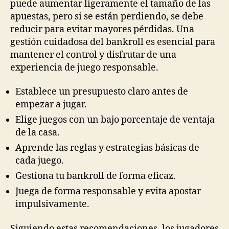
puede aumentar ligeramente el tamaño de las
apuestas, pero si se están perdiendo, se debe
reducir para evitar mayores pérdidas. Una
gestión cuidadosa del bankroll es esencial para
mantener el control y disfrutar de una
experiencia de juego responsable.
Establece un presupuesto claro antes de
empezar a jugar.
Elige juegos con un bajo porcentaje de ventaja
de la casa.
Aprende las reglas y estrategias básicas de
cada juego.
Gestiona tu bankroll de forma eficaz.
Juega de forma responsable y evita apostar
impulsivamente.
Siguiendo estas recomendaciones, los jugadores