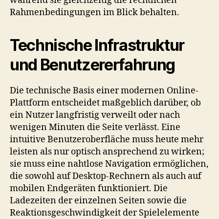
während sie gleichzeitig die rechtlichen
Rahmenbedingungen im Blick behalten.
Technische Infrastruktur
und Benutzererfahrung
Die technische Basis einer modernen Online-
Plattform entscheidet maßgeblich darüber, ob
ein Nutzer langfristig verweilt oder nach
wenigen Minuten die Seite verlässt. Eine
intuitive Benutzeroberfläche muss heute mehr
leisten als nur optisch ansprechend zu wirken;
sie muss eine nahtlose Navigation ermöglichen,
die sowohl auf Desktop-Rechnern als auch auf
mobilen Endgeräten funktioniert. Die
Ladezeiten der einzelnen Seiten sowie die
Reaktionsgeschwindigkeit der Spielelemente