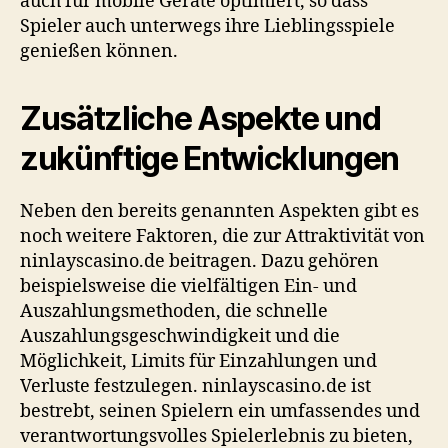
auch für mobile Geräte optimiert, so dass
Spieler auch unterwegs ihre Lieblingsspiele
genießen können.
Zusätzliche Aspekte und
zukünftige Entwicklungen
Neben den bereits genannten Aspekten gibt es
noch weitere Faktoren, die zur Attraktivität von
ninlayscasino.de beitragen. Dazu gehören
beispielsweise die vielfältigen Ein- und
Auszahlungsmethoden, die schnelle
Auszahlungsgeschwindigkeit und die
Möglichkeit, Limits für Einzahlungen und
Verluste festzulegen. ninlayscasino.de ist
bestrebt, seinen Spielern ein umfassendes und
verantwortungsvolles Spielerlebnis zu bieten,