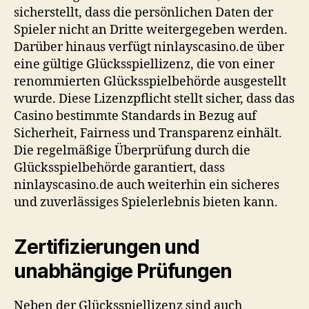
sicherstellt, dass die persönlichen Daten der
Spieler nicht an Dritte weitergegeben werden.
Darüber hinaus verfügt ninlayscasino.de über
eine gültige Glücksspiellizenz, die von einer
renommierten Glücksspielbehörde ausgestellt
wurde. Diese Lizenzpflicht stellt sicher, dass das
Casino bestimmte Standards in Bezug auf
Sicherheit, Fairness und Transparenz einhält.
Die regelmäßige Überprüfung durch die
Glücksspielbehörde garantiert, dass
ninlayscasino.de auch weiterhin ein sicheres
und zuverlässiges Spielerlebnis bieten kann.
Zertifizierungen und
unabhängige Prüfungen
Neben der Glücksspiellizenz sind auch