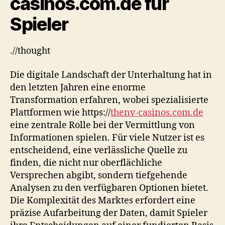
casinos.com.de für
Spieler
.//thought
Die digitale Landschaft der Unterhaltung hat in
den letzten Jahren eine enorme
Transformation erfahren, wobei spezialisierte
Plattformen wie https://
thenv-casinos.com.de
eine zentrale Rolle bei der Vermittlung von
Informationen spielen. Für viele Nutzer ist es
entscheidend, eine verlässliche Quelle zu
finden, die nicht nur oberflächliche
Versprechen abgibt, sondern tiefgehende
Analysen zu den verfügbaren Optionen bietet.
Die Komplexität des Marktes erfordert eine
präzise Aufarbeitung der Daten, damit Spieler