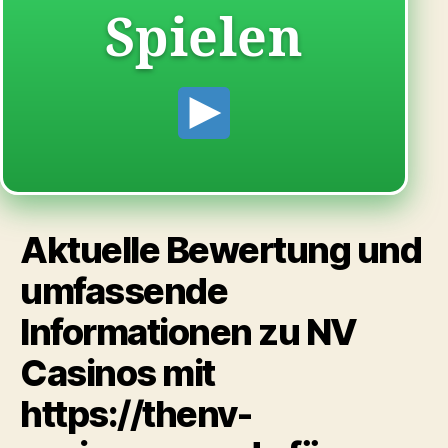
Spielen
Aktuelle Bewertung und
umfassende
Informationen zu NV
Casinos mit
https://thenv-