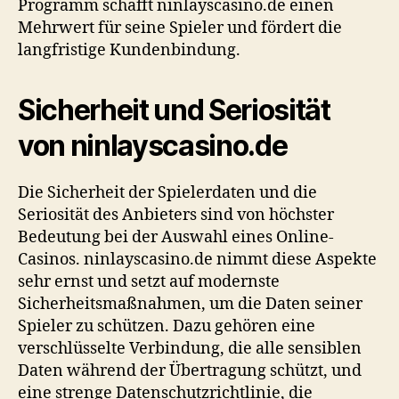
Programm schafft ninlayscasino.de einen
Mehrwert für seine Spieler und fördert die
langfristige Kundenbindung.
Sicherheit und Seriosität
von ninlayscasino.de
Die Sicherheit der Spielerdaten und die
Seriosität des Anbieters sind von höchster
Bedeutung bei der Auswahl eines Online-
Casinos. ninlayscasino.de nimmt diese Aspekte
sehr ernst und setzt auf modernste
Sicherheitsmaßnahmen, um die Daten seiner
Spieler zu schützen. Dazu gehören eine
verschlüsselte Verbindung, die alle sensiblen
Daten während der Übertragung schützt, und
eine strenge Datenschutzrichtlinie, die