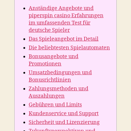
piperspin
Anständige Angebote und
casino
Erfahrungen
piperspin casino Erfahrungen
im
im umfassenden Test für
umfassenden
deutsche Spieler
Test
Das Spieleangebot im Detail
für
deutsche
Die beliebtesten Spielautomaten
Spieler
Bonusangebote und
Promotionen
Umsatzbedingungen und
Bonusrichtlinien
Zahlungsmethoden und
Auszahlungen
Gebühren und Limits
Kundenservice und Support
Sicherheit und Lizenzierung