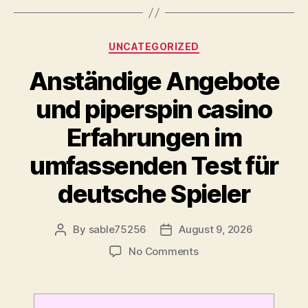
Categories
UNCATEGORIZED
Anständige Angebote
und piperspin casino
Erfahrungen im
umfassenden Test für
deutsche Spieler
By
sable75256
August 9, 2026
Post
Post
author
date
on
No Comments
Anständige
Angebote
und