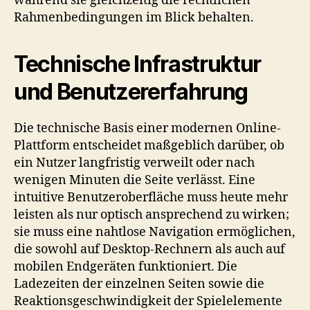
während sie gleichzeitig die rechtlichen
Rahmenbedingungen im Blick behalten.
Technische Infrastruktur
und Benutzererfahrung
Die technische Basis einer modernen Online-
Plattform entscheidet maßgeblich darüber, ob
ein Nutzer langfristig verweilt oder nach
wenigen Minuten die Seite verlässt. Eine
intuitive Benutzeroberfläche muss heute mehr
leisten als nur optisch ansprechend zu wirken;
sie muss eine nahtlose Navigation ermöglichen,
die sowohl auf Desktop-Rechnern als auch auf
mobilen Endgeräten funktioniert. Die
Ladezeiten der einzelnen Seiten sowie die
Reaktionsgeschwindigkeit der Spielelemente