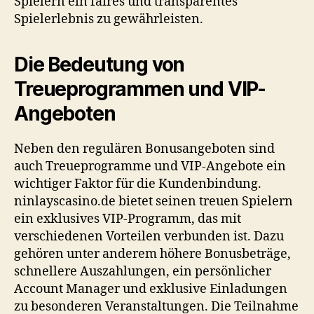
Spielern ein faires und transparentes
Spielerlebnis zu gewährleisten.
Die Bedeutung von
Treueprogrammen und VIP-
Angeboten
Neben den regulären Bonusangeboten sind
auch Treueprogramme und VIP-Angebote ein
wichtiger Faktor für die Kundenbindung.
ninlayscasino.de bietet seinen treuen Spielern
ein exklusives VIP-Programm, das mit
verschiedenen Vorteilen verbunden ist. Dazu
gehören unter anderem höhere Bonusbeträge,
schnellere Auszahlungen, ein persönlicher
Account Manager und exklusive Einladungen
zu besonderen Veranstaltungen. Die Teilnahme