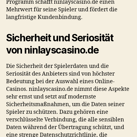
Programm schafft ninlayscasino.de einen
Mehrwert für seine Spieler und fördert die
langfristige Kundenbindung.
Sicherheit und Seriosität
von ninlayscasino.de
Die Sicherheit der Spielerdaten und die
Seriosität des Anbieters sind von höchster
Bedeutung bei der Auswahl eines Online-
Casinos. ninlayscasino.de nimmt diese Aspekte
sehr ernst und setzt auf modernste
Sicherheitsmaßnahmen, um die Daten seiner
Spieler zu schützen. Dazu gehören eine
verschlüsselte Verbindung, die alle sensiblen
Daten während der Übertragung schützt, und
eine strenge Datenschutzrichtlinie, die