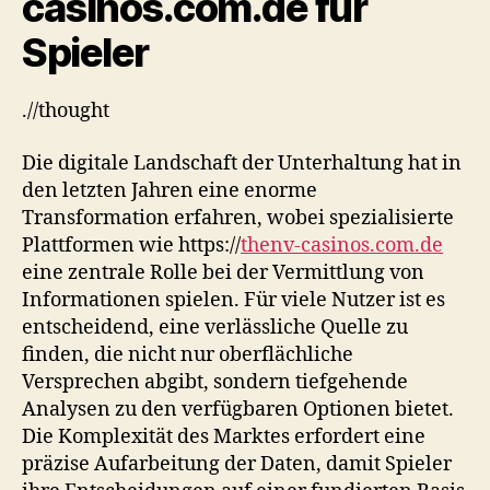
casinos.com.de für
Spieler
.//thought
Die digitale Landschaft der Unterhaltung hat in
den letzten Jahren eine enorme
Transformation erfahren, wobei spezialisierte
Plattformen wie https://
thenv-casinos.com.de
eine zentrale Rolle bei der Vermittlung von
Informationen spielen. Für viele Nutzer ist es
entscheidend, eine verlässliche Quelle zu
finden, die nicht nur oberflächliche
Versprechen abgibt, sondern tiefgehende
Analysen zu den verfügbaren Optionen bietet.
Die Komplexität des Marktes erfordert eine
präzise Aufarbeitung der Daten, damit Spieler