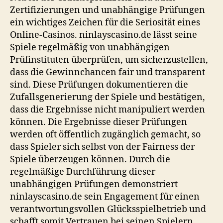
Zertifizierungen und unabhängige Prüfungen
ein wichtiges Zeichen für die Seriosität eines
Online-Casinos. ninlayscasino.de lässt seine
Spiele regelmäßig von unabhängigen
Prüfinstituten überprüfen, um sicherzustellen,
dass die Gewinnchancen fair und transparent
sind. Diese Prüfungen dokumentieren die
Zufallsgenerierung der Spiele und bestätigen,
dass die Ergebnisse nicht manipuliert werden
können. Die Ergebnisse dieser Prüfungen
werden oft öffentlich zugänglich gemacht, so
dass Spieler sich selbst von der Fairness der
Spiele überzeugen können. Durch die
regelmäßige Durchführung dieser
unabhängigen Prüfungen demonstriert
ninlayscasino.de sein Engagement für einen
verantwortungsvollen Glücksspielbetrieb und
schafft somit Vertrauen bei seinen Spielern.