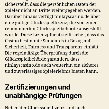
sicherstellt, dass die persönlichen Daten der
Spieler nicht an Dritte weitergegeben werden.
Darüber hinaus verfügt ninlayscasino.de über
eine gültige Glücksspiellizenz, die von einer
renommierten Glücksspielbehörde ausgestellt
wurde. Diese Lizenzpflicht stellt sicher, dass das
Casino bestimmte Standards in Bezug auf
Sicherheit, Fairness und Transparenz einhält.
Die regelmäßige Überprüfung durch die
Glücksspielbehörde garantiert, dass
ninlayscasino.de auch weiterhin ein sicheres
und zuverlässiges Spielerlebnis bieten kann.
Zertifizierungen und
unabhängige Prüfungen
Neben der Glücksspiellizenz sind auch