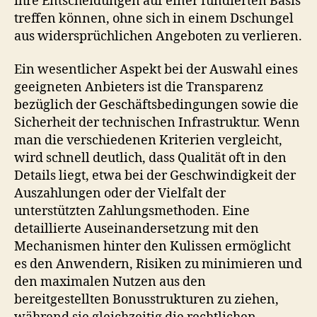
ihre Entscheidungen auf einer fundierten Basis
treffen können, ohne sich in einem Dschungel
aus widersprüchlichen Angeboten zu verlieren.
Ein wesentlicher Aspekt bei der Auswahl eines
geeigneten Anbieters ist die Transparenz
bezüglich der Geschäftsbedingungen sowie die
Sicherheit der technischen Infrastruktur. Wenn
man die verschiedenen Kriterien vergleicht,
wird schnell deutlich, dass Qualität oft in den
Details liegt, etwa bei der Geschwindigkeit der
Auszahlungen oder der Vielfalt der
unterstützten Zahlungsmethoden. Eine
detaillierte Auseinandersetzung mit den
Mechanismen hinter den Kulissen ermöglicht
es den Anwendern, Risiken zu minimieren und
den maximalen Nutzen aus den
bereitgestellten Bonusstrukturen zu ziehen,