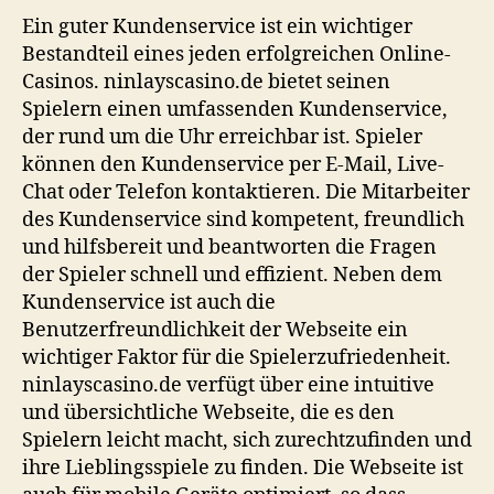
Ein guter Kundenservice ist ein wichtiger
Bestandteil eines jeden erfolgreichen Online-
Casinos. ninlayscasino.de bietet seinen
Spielern einen umfassenden Kundenservice,
der rund um die Uhr erreichbar ist. Spieler
können den Kundenservice per E-Mail, Live-
Chat oder Telefon kontaktieren. Die Mitarbeiter
des Kundenservice sind kompetent, freundlich
und hilfsbereit und beantworten die Fragen
der Spieler schnell und effizient. Neben dem
Kundenservice ist auch die
Benutzerfreundlichkeit der Webseite ein
wichtiger Faktor für die Spielerzufriedenheit.
ninlayscasino.de verfügt über eine intuitive
und übersichtliche Webseite, die es den
Spielern leicht macht, sich zurechtzufinden und
ihre Lieblingsspiele zu finden. Die Webseite ist