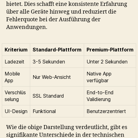
bietet. Dies schafft eine konsistente Erfahrung
über alle Geräte hinweg und reduziert die
Fehlerquote bei der Ausführung der
Anwendungen.
Kriterium
Standard-Plattform
Premium-Plattform
Ladezeit
3-5 Sekunden
Unter 2 Sekunden
Mobile
Native App
Nur Web-Ansicht
App
verfügbar
Verschlüs
End-to-End
SSL Standard
selung
Validierung
UI-Design
Funktional
Benutzerzentriert
Wie die obige Darstellung verdeutlicht, gibt es
signifikante Unterschiede in der technischen