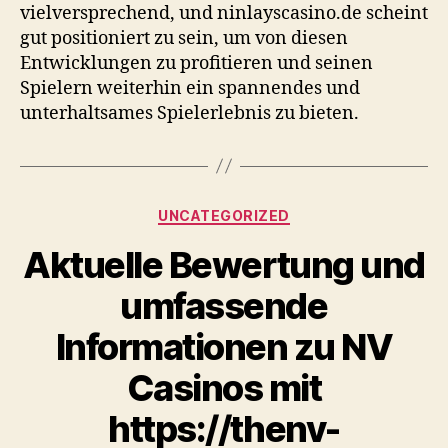
vielversprechend, und ninlayscasino.de scheint
gut positioniert zu sein, um von diesen
Entwicklungen zu profitieren und seinen
Spielern weiterhin ein spannendes und
unterhaltsames Spielerlebnis zu bieten.
Categories
UNCATEGORIZED
Aktuelle Bewertung und
umfassende
Informationen zu NV
Casinos mit
https://thenv-