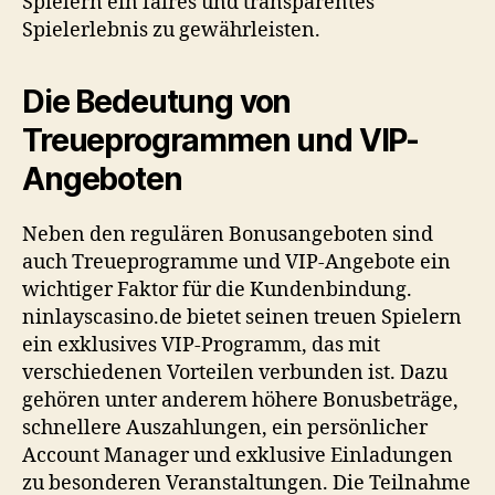
Spielern ein faires und transparentes
Spielerlebnis zu gewährleisten.
Die Bedeutung von
Treueprogrammen und VIP-
Angeboten
Neben den regulären Bonusangeboten sind
auch Treueprogramme und VIP-Angebote ein
wichtiger Faktor für die Kundenbindung.
ninlayscasino.de bietet seinen treuen Spielern
ein exklusives VIP-Programm, das mit
verschiedenen Vorteilen verbunden ist. Dazu
gehören unter anderem höhere Bonusbeträge,
schnellere Auszahlungen, ein persönlicher
Account Manager und exklusive Einladungen
zu besonderen Veranstaltungen. Die Teilnahme