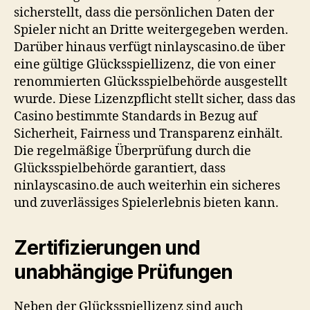
sicherstellt, dass die persönlichen Daten der
Spieler nicht an Dritte weitergegeben werden.
Darüber hinaus verfügt ninlayscasino.de über
eine gültige Glücksspiellizenz, die von einer
renommierten Glücksspielbehörde ausgestellt
wurde. Diese Lizenzpflicht stellt sicher, dass das
Casino bestimmte Standards in Bezug auf
Sicherheit, Fairness und Transparenz einhält.
Die regelmäßige Überprüfung durch die
Glücksspielbehörde garantiert, dass
ninlayscasino.de auch weiterhin ein sicheres
und zuverlässiges Spielerlebnis bieten kann.
Zertifizierungen und
unabhängige Prüfungen
Neben der Glücksspiellizenz sind auch