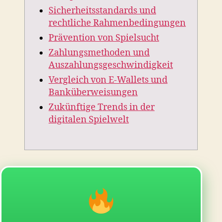
Sicherheitsstandards und
rechtliche Rahmenbedingungen
Prävention von Spielsucht
Zahlungsmethoden und
Auszahlungsgeschwindigkeit
Vergleich von E-Wallets und
Banküberweisungen
Zukünftige Trends in der
digitalen Spielwelt