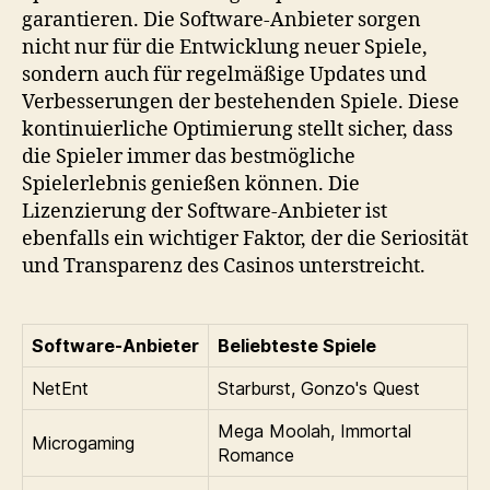
garantieren. Die Software-Anbieter sorgen
nicht nur für die Entwicklung neuer Spiele,
sondern auch für regelmäßige Updates und
Verbesserungen der bestehenden Spiele. Diese
kontinuierliche Optimierung stellt sicher, dass
die Spieler immer das bestmögliche
Spielerlebnis genießen können. Die
Lizenzierung der Software-Anbieter ist
ebenfalls ein wichtiger Faktor, der die Seriosität
und Transparenz des Casinos unterstreicht.
Software-Anbieter
Beliebteste Spiele
NetEnt
Starburst, Gonzo's Quest
Mega Moolah, Immortal
Microgaming
Romance