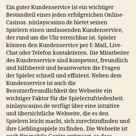
Ein guter Kundenservice ist ein wichtiger
Bestandteil eines jeden erfolgreichen Online-
Casinos. ninlayscasino.de bietet seinen
Spielern einen umfassenden Kundenservice,
der rund um die Uhr erreichbar ist. Spieler
können den Kundenservice per E-Mail, Live-
Chat oder Telefon kontaktieren. Die Mitarbeiter
des Kundenservice sind kompetent, freundlich
und hilfsbereit und beantworten die Fragen
der Spieler schnell und effizient. Neben dem
Kundenservice ist auch die
Benutzerfreundlichkeit der Webseite ein
wichtiger Faktor für die Spielerzufriedenheit.
ninlayscasino.de verfügt über eine intuitive
und übersichtliche Webseite, die es den
Spielern leicht macht, sich zurechtzufinden und
ihre Lieblingsspiele zu finden. Die Webseite ist