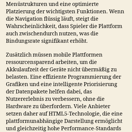
Menüstrukturen und eine optimierte
Platzierung der wichtigsten Funktionen. Wenn
die Navigation flüssig läuft, steigt die
Wahrscheinlichkeit, dass Spieler die Plattform
auch zwischendurch nutzen, was die
Bindungsrate signifikant erhöht.
Zusätzlich müssen mobile Plattformen
ressourcensparend arbeiten, um die
Akkulaufzeit der Geräte nicht übermäßig zu
belasten. Eine effiziente Programmierung der
Grafiken und eine intelligente Priorisierung
der Datenpakete helfen dabei, das
Nutzererlebnis zu verbessern, ohne die
Hardware zu überfordern. Viele Anbieter
setzen daher auf HTML5-Technologie, die eine
plattformunabhängige Darstellung ermöglicht
und gleichzeitig hohe Performance-Standards