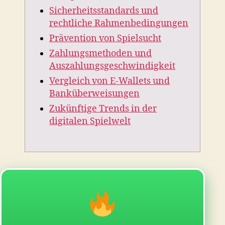
Sicherheitsstandards und
rechtliche Rahmenbedingungen
Prävention von Spielsucht
Zahlungsmethoden und
Auszahlungsgeschwindigkeit
Vergleich von E-Wallets und
Banküberweisungen
Zukünftige Trends in der
digitalen Spielwelt