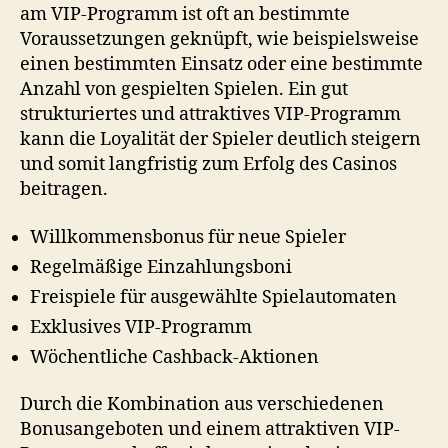
am VIP-Programm ist oft an bestimmte
Voraussetzungen geknüpft, wie beispielsweise
einen bestimmten Einsatz oder eine bestimmte
Anzahl von gespielten Spielen. Ein gut
strukturiertes und attraktives VIP-Programm
kann die Loyalität der Spieler deutlich steigern
und somit langfristig zum Erfolg des Casinos
beitragen.
Willkommensbonus für neue Spieler
Regelmäßige Einzahlungsboni
Freispiele für ausgewählte Spielautomaten
Exklusives VIP-Programm
Wöchentliche Cashback-Aktionen
Durch die Kombination aus verschiedenen
Bonusangeboten und einem attraktiven VIP-