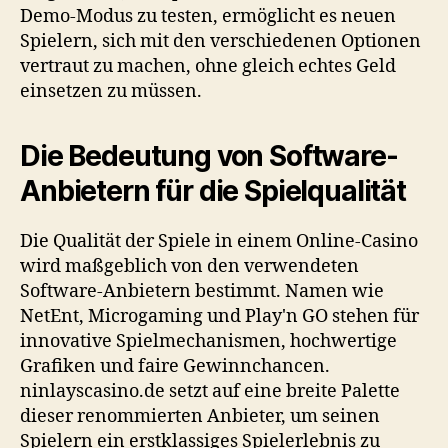
Demo-Modus zu testen, ermöglicht es neuen
Spielern, sich mit den verschiedenen Optionen
vertraut zu machen, ohne gleich echtes Geld
einsetzen zu müssen.
Die Bedeutung von Software-
Anbietern für die Spielqualität
Die Qualität der Spiele in einem Online-Casino
wird maßgeblich von den verwendeten
Software-Anbietern bestimmt. Namen wie
NetEnt, Microgaming und Play'n GO stehen für
innovative Spielmechanismen, hochwertige
Grafiken und faire Gewinnchancen.
ninlayscasino.de setzt auf eine breite Palette
dieser renommierten Anbieter, um seinen
Spielern ein erstklassiges Spielerlebnis zu