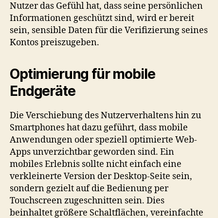
Nutzer das Gefühl hat, dass seine persönlichen
Informationen geschützt sind, wird er bereit
sein, sensible Daten für die Verifizierung seines
Kontos preiszugeben.
Optimierung für mobile
Endgeräte
Die Verschiebung des Nutzerverhaltens hin zu
Smartphones hat dazu geführt, dass mobile
Anwendungen oder speziell optimierte Web-
Apps unverzichtbar geworden sind. Ein
mobiles Erlebnis sollte nicht einfach eine
verkleinerte Version der Desktop-Seite sein,
sondern gezielt auf die Bedienung per
Touchscreen zugeschnitten sein. Dies
beinhaltet größere Schaltflächen, vereinfachte