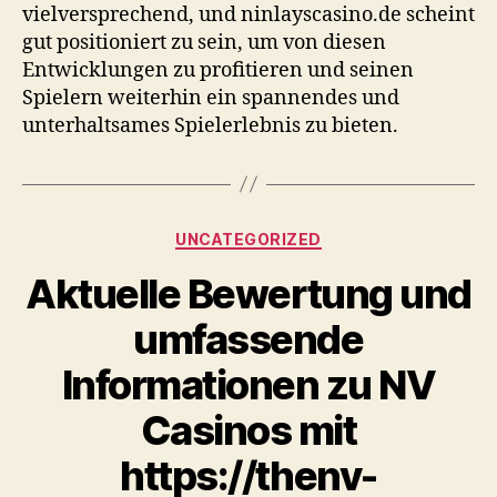
vielversprechend, und ninlayscasino.de scheint
gut positioniert zu sein, um von diesen
Entwicklungen zu profitieren und seinen
Spielern weiterhin ein spannendes und
unterhaltsames Spielerlebnis zu bieten.
Categories
UNCATEGORIZED
Aktuelle Bewertung und
umfassende
Informationen zu NV
Casinos mit
https://thenv-