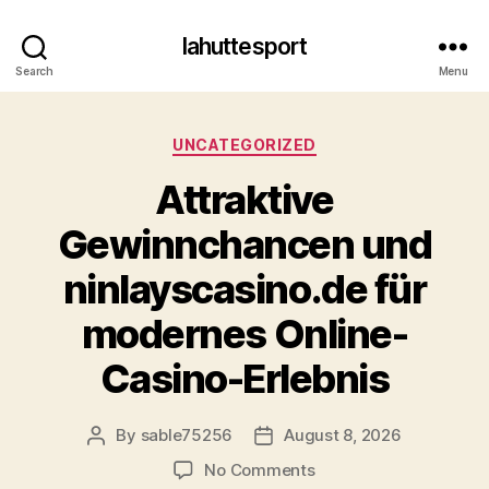
lahuttesport
Search
Menu
Categories
UNCATEGORIZED
Attraktive
Gewinnchancen und
ninlayscasino.de für
modernes Online-
Casino-Erlebnis
By
sable75256
August 8, 2026
Post
Post
author
date
on
No Comments