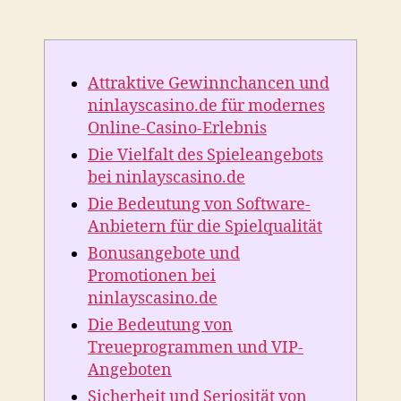
Attraktive
Gewinnchancen
und
ninlayscasino.de
Attraktive Gewinnchancen und
für
modernes
ninlayscasino.de für modernes
Online-
Online-Casino-Erlebnis
Casino-
Die Vielfalt des Spieleangebots
Erlebnis
bei ninlayscasino.de
Die Bedeutung von Software-
Anbietern für die Spielqualität
Bonusangebote und
Promotionen bei
ninlayscasino.de
Die Bedeutung von
Treueprogrammen und VIP-
Angeboten
Sicherheit und Seriosität von