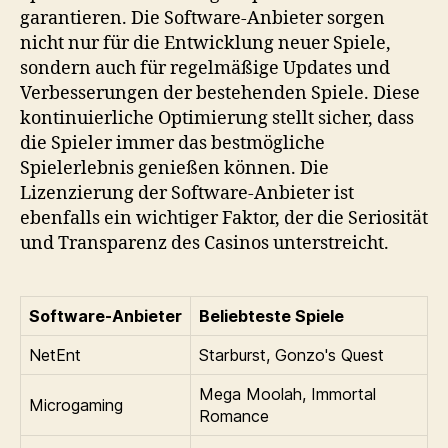
garantieren. Die Software-Anbieter sorgen
nicht nur für die Entwicklung neuer Spiele,
sondern auch für regelmäßige Updates und
Verbesserungen der bestehenden Spiele. Diese
kontinuierliche Optimierung stellt sicher, dass
die Spieler immer das bestmögliche
Spielerlebnis genießen können. Die
Lizenzierung der Software-Anbieter ist
ebenfalls ein wichtiger Faktor, der die Seriosität
und Transparenz des Casinos unterstreicht.
Software-Anbieter
Beliebteste Spiele
NetEnt
Starburst, Gonzo's Quest
Mega Moolah, Immortal
Microgaming
Romance