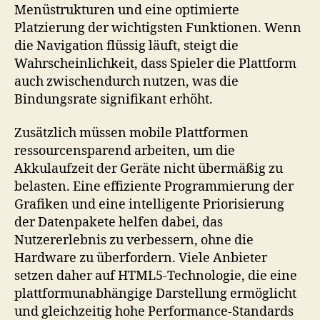
Menüstrukturen und eine optimierte
Platzierung der wichtigsten Funktionen. Wenn
die Navigation flüssig läuft, steigt die
Wahrscheinlichkeit, dass Spieler die Plattform
auch zwischendurch nutzen, was die
Bindungsrate signifikant erhöht.
Zusätzlich müssen mobile Plattformen
ressourcensparend arbeiten, um die
Akkulaufzeit der Geräte nicht übermäßig zu
belasten. Eine effiziente Programmierung der
Grafiken und eine intelligente Priorisierung
der Datenpakete helfen dabei, das
Nutzererlebnis zu verbessern, ohne die
Hardware zu überfordern. Viele Anbieter
setzen daher auf HTML5-Technologie, die eine
plattformunabhängige Darstellung ermöglicht
und gleichzeitig hohe Performance-Standards