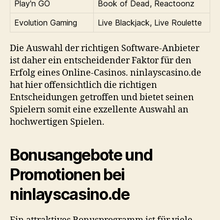
Play'n GO
Book of Dead, Reactoonz
Evolution Gaming
Live Blackjack, Live Roulette
Die Auswahl der richtigen Software-Anbieter
ist daher ein entscheidender Faktor für den
Erfolg eines Online-Casinos. ninlayscasino.de
hat hier offensichtlich die richtigen
Entscheidungen getroffen und bietet seinen
Spielern somit eine exzellente Auswahl an
hochwertigen Spielen.
Bonusangebote und
Promotionen bei
ninlayscasino.de