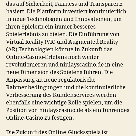
das auf Sicherheit, Fairness und Transparenz
basiert. Die Plattform investiert kontinuierlich
in neue Technologien und Innovationen, um
ihren Spielern ein immer besseres
Spielerlebnis zu bieten. Die Einführung von
Virtual Reality (VR) und Augmented Reality
(AR) Technologien könnte in Zukunft das
Online-Casino-Erlebnis noch weiter
revolutionieren und ninlayscasino.de in eine
neue Dimension des Spielens führen. Die
Anpassung an neue regulatorische
Rahmenbedingungen und die kontinuierliche
Verbesserung des Kundenservices werden
ebenfalls eine wichtige Rolle spielen, um die
Position von ninlayscasino.de als ein führendes
Online-Casino zu festigen.
Die Zukunft des Online-Glücksspiels ist