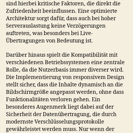
sind hierbei kritische Faktoren, die direkt die
Zufriedenheit beeinflussen. Eine optimierte
Architektur sorgt dafür, dass auch bei hoher
Serverauslastung keine Verzögerungen
auftreten, was besonders bei Live-
Übertragungen von Bedeutung ist.
Darüber hinaus spielt die Kompatibilität mit
verschiedenen Betriebssystemen eine zentrale
Rolle, da die Nutzerbasis immer diverser wird.
Die Implementierung von responsivem Design
stellt sicher, dass die Inhalte dynamisch an die
Bildschirmgröße angepasst werden, ohne dass
Funktionalitäten verloren gehen. Ein
besonderes Augenmerk liegt dabei auf der
Sicherheit der Datenübertragung, die durch
modernste Verschlüsselungsprotokolle
gewährleistet werden muss. Nur wenn der