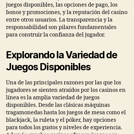
juegos disponibles, las opciones de pago, los
bonos y promociones, y la reputación del casino
entre otros usuarios. La transparencia y la
responsabilidad son pilares fundamentales
para construir la confianza del jugador.
Explorando la Variedad de
Juegos Disponibles
Una de las principales razones por las que los
jugadores se sienten atraídos por los casinos en
línea es la amplia variedad de juegos
disponibles. Desde las clásicas máquinas
tragamonedas hasta los juegos de mesa como el
blackjack, la ruleta y el póker, hay opciones
para todos los gustos y niveles de experiencia.