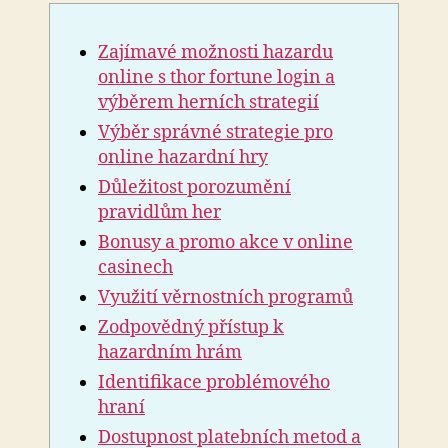
hazardu
online
Zajímavé možnosti hazardu
s
thor
online s thor fortune login a
fortune
výběrem herních strategií
login
Výběr správné strategie pro
a
online hazardní hry
výběrem
herních
Důležitost porozumění
strategií
pravidlům her
Bonusy a promo akce v online
casinech
Využití věrnostních programů
Zodpovědný přístup k
hazardním hrám
Identifikace problémového
hraní
Dostupnost platebních metod a