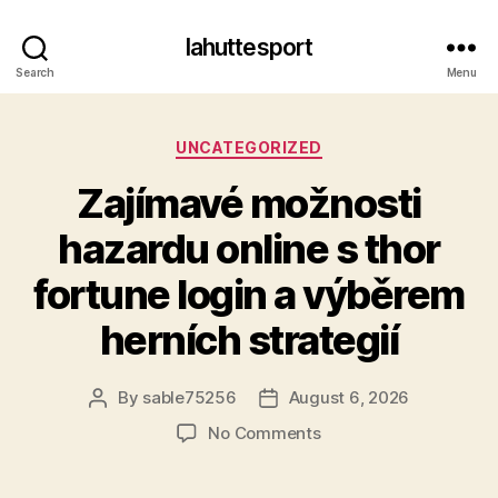
lahuttesport
Search
Menu
Categories
UNCATEGORIZED
Zajímavé možnosti
hazardu online s thor
fortune login a výběrem
herních strategií
By
sable75256
August 6, 2026
Post
Post
author
date
on
No Comments
Zajímavé
možnosti