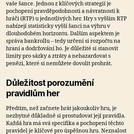
vaše šance. Jednou z klíčových strategií je
pochopení pravděpodobnosti a návratnosti k
hráči (RTP) u jednotlivých her. Hry s vyšším RTP
nabízejí statisticky vyšší šanci na výhru v
dlouhodobém horizontu. Dalším aspektem je
správa bankrollu – tedy určení si rozpočtu na
hraní a dodržování ho. Je důležité si stanovit
limity pro sázky a ztráty a nehazardovat s
penězi, které si nemůžete dovolit prohrát.
Důležitost porozumění
pravidlům her
Předtím, než začnete hrát jakoukoliv hru, je
nezbytné důkladně si prostudovat její pravidla.
Každá hra má svá specifika a pochopení těchto
pravidel je klíčové pro úspěšnou hru. Neznalost