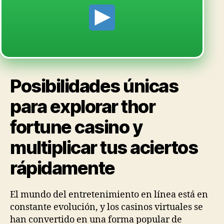
Posibilidades únicas
para explorar thor
fortune casino y
multiplicar tus aciertos
rápidamente
El mundo del entretenimiento en línea está en
constante evolución, y los casinos virtuales se
han convertido en una forma popular de