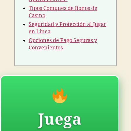
Tipos Comunes de Bonos de
Casino
Seguridad y Protección al Jugar
en Línea
Opciones de Pago Seguras y
Convenientes
Juega