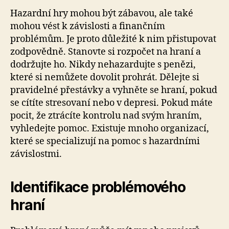
Hazardní hry mohou být zábavou, ale také
mohou vést k závislosti a finančním
problémům. Je proto důležité k nim přistupovat
zodpovědně. Stanovte si rozpočet na hraní a
dodržujte ho. Nikdy nehazardujte s penězi,
které si nemůžete dovolit prohrát. Dělejte si
pravidelné přestávky a vyhněte se hraní, pokud
se cítíte stresovaní nebo v depresi. Pokud máte
pocit, že ztrácíte kontrolu nad svým hraním,
vyhledejte pomoc. Existuje mnoho organizací,
které se specializují na pomoc s hazardními
závislostmi.
Identifikace problémového
hraní