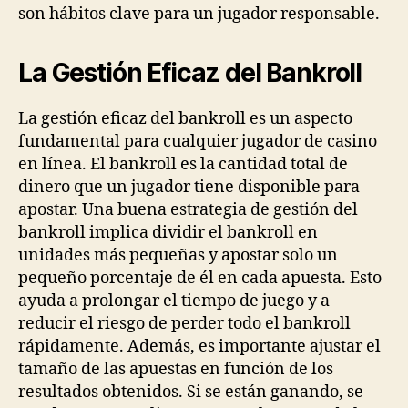
son hábitos clave para un jugador responsable.
La Gestión Eficaz del Bankroll
La gestión eficaz del bankroll es un aspecto
fundamental para cualquier jugador de casino
en línea. El bankroll es la cantidad total de
dinero que un jugador tiene disponible para
apostar. Una buena estrategia de gestión del
bankroll implica dividir el bankroll en
unidades más pequeñas y apostar solo un
pequeño porcentaje de él en cada apuesta. Esto
ayuda a prolongar el tiempo de juego y a
reducir el riesgo de perder todo el bankroll
rápidamente. Además, es importante ajustar el
tamaño de las apuestas en función de los
resultados obtenidos. Si se están ganando, se