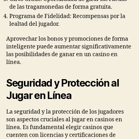
de las tragamonedas de forma gratuita.
Programa de Fidelidad: Recompensas por la
lealtad del jugador.
Aprovechar los bonos y promociones de forma
inteligente puede aumentar significativamente
las posibilidades de ganar en un casino en
línea.
Seguridad y Protección al
Jugar en Línea
La seguridad y la protección de los jugadores
son aspectos cruciales al jugar en casinos en
línea. Es fundamental elegir casinos que
cuenten con licencias y certificaciones de