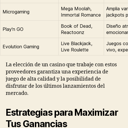
Mega Moolah,
Amplia var
Microgaming
Immortal Romance
jackpots 
Book of Dead,
Diseño atr
Play'n GO
Reactoonz
emociona
Live Blackjack,
Juegos co
Evolution Gaming
Live Roulette
vivo, expe
La elección de un casino que trabaje con estos
proveedores garantiza una experiencia de
juego de alta calidad y la posibilidad de
disfrutar de los últimos lanzamientos del
mercado.
Estrategias para Maximizar
Tus Ganancias