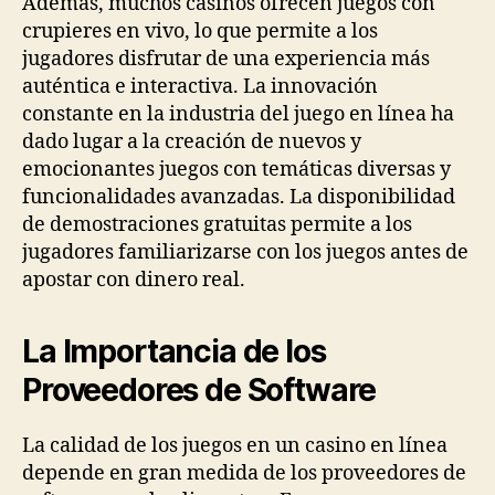
Además, muchos casinos ofrecen juegos con
crupieres en vivo, lo que permite a los
jugadores disfrutar de una experiencia más
auténtica e interactiva. La innovación
constante en la industria del juego en línea ha
dado lugar a la creación de nuevos y
emocionantes juegos con temáticas diversas y
funcionalidades avanzadas. La disponibilidad
de demostraciones gratuitas permite a los
jugadores familiarizarse con los juegos antes de
apostar con dinero real.
La Importancia de los
Proveedores de Software
La calidad de los juegos en un casino en línea
depende en gran medida de los proveedores de