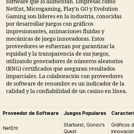
software que lo alimentan. Empresas como
NetEnt, Microgaming, Play'n GO y Evolution
Gaming son líderes en la industria, conocidas
por desarrollar juegos con gráficos
impresionantes, animaciones fluidas y
mecánicas de juego innovadoras. Estos
proveedores se esfuerzan por garantizar la
equidad y la transparencia de sus juegos,
utilizando generadores de números aleatorios
(RNG) certificados que aseguran resultados
imparciales. La colaboración con proveedores
de software de renombre es un indicador de la
calidad y la confiabilidad de un casino en línea.
Proveedor de Software
Juegos Populares
Caracterí
Starburst, Gonzo's
Gráficos d
NetEnt
Quest
innovacion