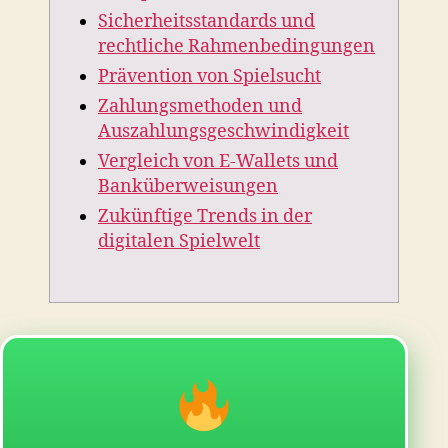
Sicherheitsstandards und
rechtliche Rahmenbedingungen
Prävention von Spielsucht
Zahlungsmethoden und
Auszahlungsgeschwindigkeit
Vergleich von E-Wallets und
Banküberweisungen
Zukünftige Trends in der
digitalen Spielwelt