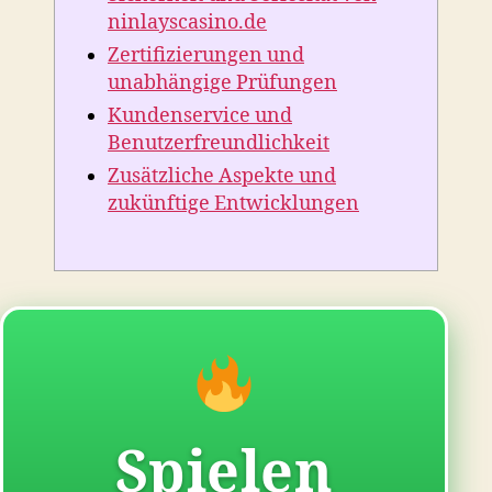
ninlayscasino.de
Zertifizierungen und
unabhängige Prüfungen
Kundenservice und
Benutzerfreundlichkeit
Zusätzliche Aspekte und
zukünftige Entwicklungen
Spielen