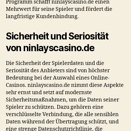
Programm schafft ninlayscasino.de einen
Mehrwert für seine Spieler und fördert die
langfristige Kundenbindung.
Sicherheit und Seriosität
von ninlayscasino.de
Die Sicherheit der Spielerdaten und die
Seriosität des Anbieters sind von höchster
Bedeutung bei der Auswahl eines Online-
Casinos. ninlayscasino.de nimmt diese Aspekte
sehr ernst und setzt auf modernste
Sicherheitsmaßnahmen, um die Daten seiner
Spieler zu schützen. Dazu gehören eine
verschlüsselte Verbindung, die alle sensiblen
Daten während der Übertragung schützt, und
eine strenge Datenschutzrichtlinie, die