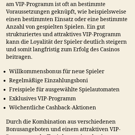
am VIP-Programm ist oft an bestimmte
Voraussetzungen geknüpft, wie beispielsweise
einen bestimmten Einsatz oder eine bestimmte
Anzahl von gespielten Spielen. Ein gut
strukturiertes und attraktives VIP-Programm
kann die Loyalität der Spieler deutlich steigern
und somit langfristig zum Erfolg des Casinos
beitragen.
Willkommensbonus für neue Spieler
Regelmäßige Einzahlungsboni
Freispiele für ausgewählte Spielautomaten
Exklusives VIP-Programm
Wöchentliche Cashback-Aktionen
Durch die Kombination aus verschiedenen
Bonusangeboten und einem attraktiven VIP-