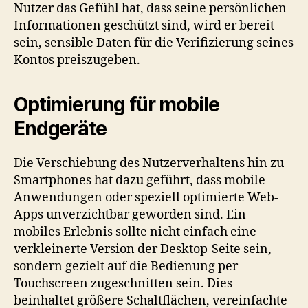
Nutzer das Gefühl hat, dass seine persönlichen
Informationen geschützt sind, wird er bereit
sein, sensible Daten für die Verifizierung seines
Kontos preiszugeben.
Optimierung für mobile
Endgeräte
Die Verschiebung des Nutzerverhaltens hin zu
Smartphones hat dazu geführt, dass mobile
Anwendungen oder speziell optimierte Web-
Apps unverzichtbar geworden sind. Ein
mobiles Erlebnis sollte nicht einfach eine
verkleinerte Version der Desktop-Seite sein,
sondern gezielt auf die Bedienung per
Touchscreen zugeschnitten sein. Dies
beinhaltet größere Schaltflächen, vereinfachte