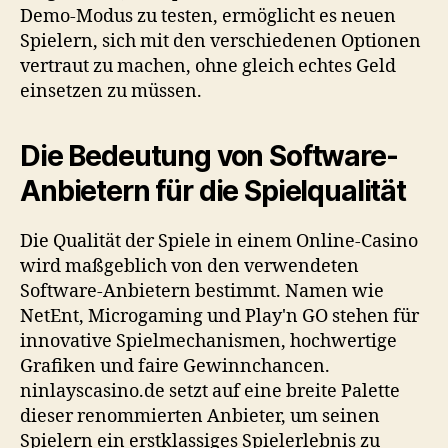
Demo-Modus zu testen, ermöglicht es neuen
Spielern, sich mit den verschiedenen Optionen
vertraut zu machen, ohne gleich echtes Geld
einsetzen zu müssen.
Die Bedeutung von Software-
Anbietern für die Spielqualität
Die Qualität der Spiele in einem Online-Casino
wird maßgeblich von den verwendeten
Software-Anbietern bestimmt. Namen wie
NetEnt, Microgaming und Play'n GO stehen für
innovative Spielmechanismen, hochwertige
Grafiken und faire Gewinnchancen.
ninlayscasino.de setzt auf eine breite Palette
dieser renommierten Anbieter, um seinen
Spielern ein erstklassiges Spielerlebnis zu