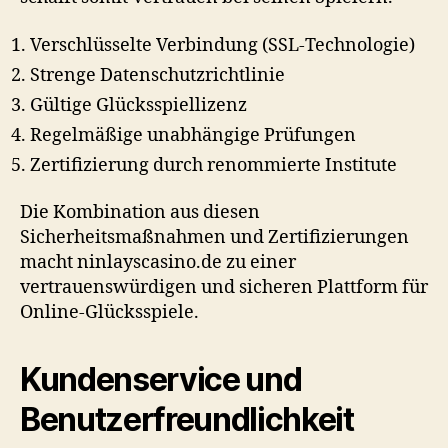
Verschlüsselte Verbindung (SSL-Technologie)
Strenge Datenschutzrichtlinie
Gültige Glücksspiellizenz
Regelmäßige unabhängige Prüfungen
Zertifizierung durch renommierte Institute
Die Kombination aus diesen
Sicherheitsmaßnahmen und Zertifizierungen
macht ninlayscasino.de zu einer
vertrauenswürdigen und sicheren Plattform für
Online-Glücksspiele.
Kundenservice und
Benutzerfreundlichkeit