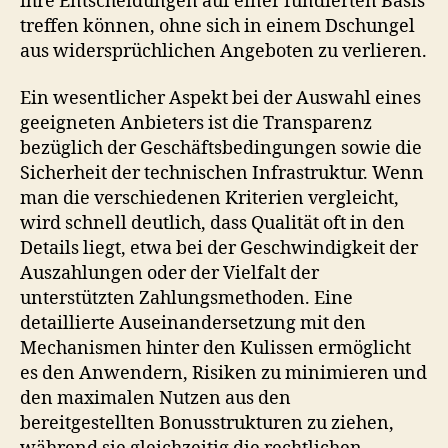
ihre Entscheidungen auf einer fundierten Basis
treffen können, ohne sich in einem Dschungel
aus widersprüchlichen Angeboten zu verlieren.
Ein wesentlicher Aspekt bei der Auswahl eines
geeigneten Anbieters ist die Transparenz
bezüglich der Geschäftsbedingungen sowie die
Sicherheit der technischen Infrastruktur. Wenn
man die verschiedenen Kriterien vergleicht,
wird schnell deutlich, dass Qualität oft in den
Details liegt, etwa bei der Geschwindigkeit der
Auszahlungen oder der Vielfalt der
unterstützten Zahlungsmethoden. Eine
detaillierte Auseinandersetzung mit den
Mechanismen hinter den Kulissen ermöglicht
es den Anwendern, Risiken zu minimieren und
den maximalen Nutzen aus den
bereitgestellten Bonusstrukturen zu ziehen,