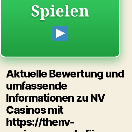
Spielen
Aktuelle Bewertung und
umfassende
Informationen zu NV
Casinos mit
https://thenv-