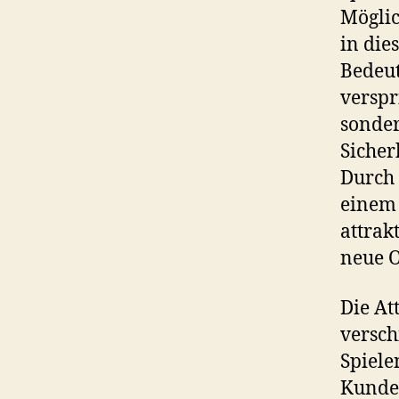
Möglic
in di
Bedeut
verspr
sonder
Sicher
Durch 
einem 
attrak
neue O
Die At
versch
Spiele
Kunden