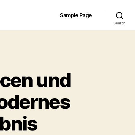
Sample Page
Search
ncen und
modernes
bnis