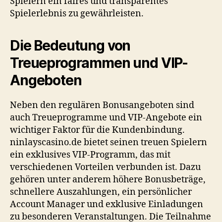
Spielern ein faires und transparentes
Spielerlebnis zu gewährleisten.
Die Bedeutung von
Treueprogrammen und VIP-
Angeboten
Neben den regulären Bonusangeboten sind
auch Treueprogramme und VIP-Angebote ein
wichtiger Faktor für die Kundenbindung.
ninlayscasino.de bietet seinen treuen Spielern
ein exklusives VIP-Programm, das mit
verschiedenen Vorteilen verbunden ist. Dazu
gehören unter anderem höhere Bonusbeträge,
schnellere Auszahlungen, ein persönlicher
Account Manager und exklusive Einladungen
zu besonderen Veranstaltungen. Die Teilnahme