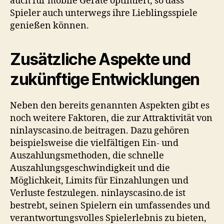
auch für mobile Geräte optimiert, so dass
Spieler auch unterwegs ihre Lieblingsspiele
genießen können.
Zusätzliche Aspekte und
zukünftige Entwicklungen
Neben den bereits genannten Aspekten gibt es
noch weitere Faktoren, die zur Attraktivität von
ninlayscasino.de beitragen. Dazu gehören
beispielsweise die vielfältigen Ein- und
Auszahlungsmethoden, die schnelle
Auszahlungsgeschwindigkeit und die
Möglichkeit, Limits für Einzahlungen und
Verluste festzulegen. ninlayscasino.de ist
bestrebt, seinen Spielern ein umfassendes und
verantwortungsvolles Spielerlebnis zu bieten,