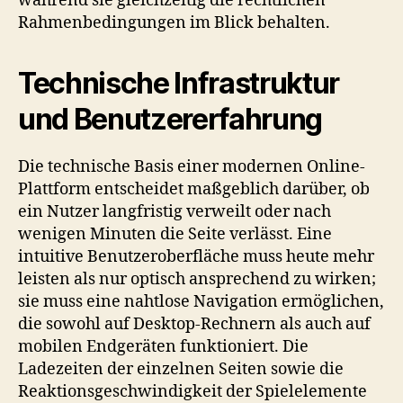
während sie gleichzeitig die rechtlichen
Rahmenbedingungen im Blick behalten.
Technische Infrastruktur
und Benutzererfahrung
Die technische Basis einer modernen Online-
Plattform entscheidet maßgeblich darüber, ob
ein Nutzer langfristig verweilt oder nach
wenigen Minuten die Seite verlässt. Eine
intuitive Benutzeroberfläche muss heute mehr
leisten als nur optisch ansprechend zu wirken;
sie muss eine nahtlose Navigation ermöglichen,
die sowohl auf Desktop-Rechnern als auch auf
mobilen Endgeräten funktioniert. Die
Ladezeiten der einzelnen Seiten sowie die
Reaktionsgeschwindigkeit der Spielelemente