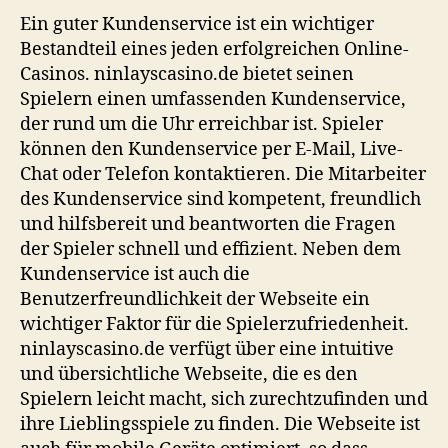
Ein guter Kundenservice ist ein wichtiger
Bestandteil eines jeden erfolgreichen Online-
Casinos. ninlayscasino.de bietet seinen
Spielern einen umfassenden Kundenservice,
der rund um die Uhr erreichbar ist. Spieler
können den Kundenservice per E-Mail, Live-
Chat oder Telefon kontaktieren. Die Mitarbeiter
des Kundenservice sind kompetent, freundlich
und hilfsbereit und beantworten die Fragen
der Spieler schnell und effizient. Neben dem
Kundenservice ist auch die
Benutzerfreundlichkeit der Webseite ein
wichtiger Faktor für die Spielerzufriedenheit.
ninlayscasino.de verfügt über eine intuitive
und übersichtliche Webseite, die es den
Spielern leicht macht, sich zurechtzufinden und
ihre Lieblingsspiele zu finden. Die Webseite ist