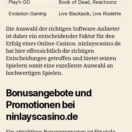
Play'n GO
Book of Dead, Reactoonz
Evolution Gaming
Live Blackjack, Live Roulette
Die Auswahl der richtigen Software-Anbieter
ist daher ein entscheidender Faktor für den
Erfolg eines Online-Casinos. ninlayscasino.de
hat hier offensichtlich die richtigen
Entscheidungen getroffen und bietet seinen
Spielern somit eine exzellente Auswahl an
hochwertigen Spielen.
Bonusangebote und
Promotionen bei
ninlayscasino.de