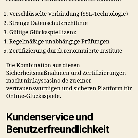
Verschlüsselte Verbindung (SSL-Technologie)
Strenge Datenschutzrichtlinie
Gültige Glücksspiellizenz
Regelmäßige unabhängige Prüfungen
Zertifizierung durch renommierte Institute
Die Kombination aus diesen
Sicherheitsmaßnahmen und Zertifizierungen
macht ninlayscasino.de zu einer
vertrauenswürdigen und sicheren Plattform für
Online-Glücksspiele.
Kundenservice und
Benutzerfreundlichkeit