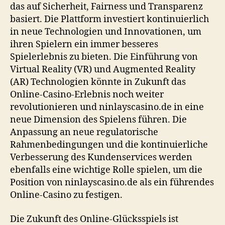
das auf Sicherheit, Fairness und Transparenz
basiert. Die Plattform investiert kontinuierlich
in neue Technologien und Innovationen, um
ihren Spielern ein immer besseres
Spielerlebnis zu bieten. Die Einführung von
Virtual Reality (VR) und Augmented Reality
(AR) Technologien könnte in Zukunft das
Online-Casino-Erlebnis noch weiter
revolutionieren und ninlayscasino.de in eine
neue Dimension des Spielens führen. Die
Anpassung an neue regulatorische
Rahmenbedingungen und die kontinuierliche
Verbesserung des Kundenservices werden
ebenfalls eine wichtige Rolle spielen, um die
Position von ninlayscasino.de als ein führendes
Online-Casino zu festigen.
Die Zukunft des Online-Glücksspiels ist