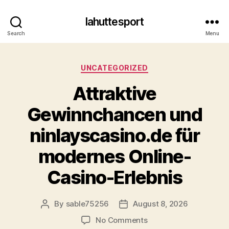
lahuttesport
Search
Menu
Categories
UNCATEGORIZED
Attraktive
Gewinnchancen und
ninlayscasino.de für
modernes Online-
Casino-Erlebnis
By
sable75256
August 8, 2026
Post
Post
author
date
on
No Comments