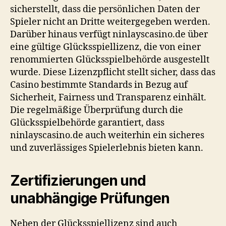
sicherstellt, dass die persönlichen Daten der
Spieler nicht an Dritte weitergegeben werden.
Darüber hinaus verfügt ninlayscasino.de über
eine gültige Glücksspiellizenz, die von einer
renommierten Glücksspielbehörde ausgestellt
wurde. Diese Lizenzpflicht stellt sicher, dass das
Casino bestimmte Standards in Bezug auf
Sicherheit, Fairness und Transparenz einhält.
Die regelmäßige Überprüfung durch die
Glücksspielbehörde garantiert, dass
ninlayscasino.de auch weiterhin ein sicheres
und zuverlässiges Spielerlebnis bieten kann.
Zertifizierungen und
unabhängige Prüfungen
Neben der Glücksspiellizenz sind auch