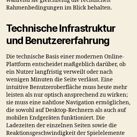
während sie gleichzeitig die rechtlichen
Rahmenbedingungen im Blick behalten.
Technische Infrastruktur
und Benutzererfahrung
Die technische Basis einer modernen Online-
Plattform entscheidet maßgeblich darüber, ob
ein Nutzer langfristig verweilt oder nach
wenigen Minuten die Seite verlässt. Eine
intuitive Benutzeroberfläche muss heute mehr
leisten als nur optisch ansprechend zu wirken;
sie muss eine nahtlose Navigation ermöglichen,
die sowohl auf Desktop-Rechnern als auch auf
mobilen Endgeräten funktioniert. Die
Ladezeiten der einzelnen Seiten sowie die
Reaktionsgeschwindigkeit der Spielelemente