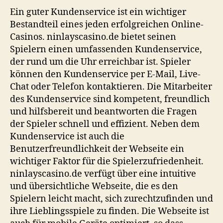
Ein guter Kundenservice ist ein wichtiger
Bestandteil eines jeden erfolgreichen Online-
Casinos. ninlayscasino.de bietet seinen
Spielern einen umfassenden Kundenservice,
der rund um die Uhr erreichbar ist. Spieler
können den Kundenservice per E-Mail, Live-
Chat oder Telefon kontaktieren. Die Mitarbeiter
des Kundenservice sind kompetent, freundlich
und hilfsbereit und beantworten die Fragen
der Spieler schnell und effizient. Neben dem
Kundenservice ist auch die
Benutzerfreundlichkeit der Webseite ein
wichtiger Faktor für die Spielerzufriedenheit.
ninlayscasino.de verfügt über eine intuitive
und übersichtliche Webseite, die es den
Spielern leicht macht, sich zurechtzufinden und
ihre Lieblingsspiele zu finden. Die Webseite ist