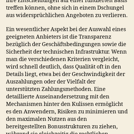
ihre Entscheidungen auf einer fundierten Basis
treffen können, ohne sich in einem Dschungel
aus widersprüchlichen Angeboten zu verlieren.
Ein wesentlicher Aspekt bei der Auswahl eines
geeigneten Anbieters ist die Transparenz
bezüglich der Geschäftsbedingungen sowie die
Sicherheit der technischen Infrastruktur. Wenn
man die verschiedenen Kriterien vergleicht,
wird schnell deutlich, dass Qualität oft in den
Details liegt, etwa bei der Geschwindigkeit der
Auszahlungen oder der Vielfalt der
unterstützten Zahlungsmethoden. Eine
detaillierte Auseinandersetzung mit den
Mechanismen hinter den Kulissen ermöglicht
es den Anwendern, Risiken zu minimieren und
den maximalen Nutzen aus den
bereitgestellten Bonusstrukturen zu ziehen,