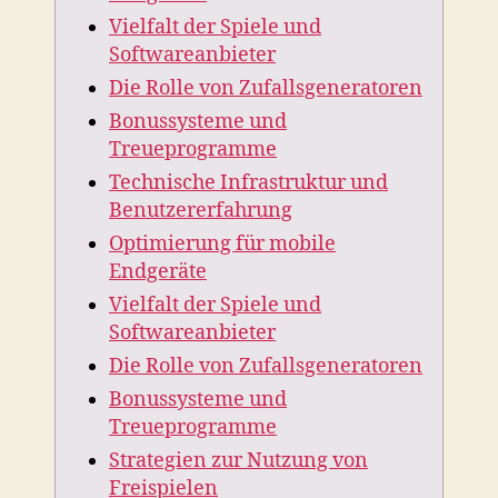
Vielfalt der Spiele und
Softwareanbieter
Die Rolle von Zufallsgeneratoren
Bonussysteme und
Treueprogramme
Technische Infrastruktur und
Benutzererfahrung
Optimierung für mobile
Endgeräte
Vielfalt der Spiele und
Softwareanbieter
Die Rolle von Zufallsgeneratoren
Bonussysteme und
Treueprogramme
Strategien zur Nutzung von
Freispielen