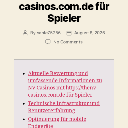
casinos.com.de für
Spieler
By
sable75256
August 8, 2026
Post
Post
author
date
on
No Comments
Aktuelle
Bewertung
und
umfassende
Aktuelle Bewertung und
Informationen
zu
umfassende Informationen zu
NV
NV Casinos mit https://thenv-
Casinos
casinos.com.de für Spieler
mit
Technische Infrastruktur und
https://thenv-
Benutzererfahrung
casinos.com.de
für
Optimierung für mobile
Spieler
Endgeräte