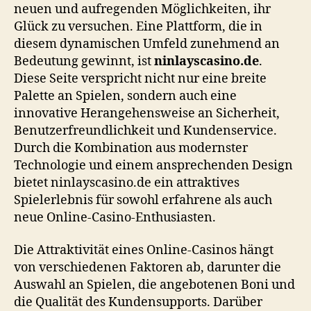
neuen und aufregenden Möglichkeiten, ihr
Glück zu versuchen. Eine Plattform, die in
diesem dynamischen Umfeld zunehmend an
Bedeutung gewinnt, ist
ninlayscasino.de
.
Diese Seite verspricht nicht nur eine breite
Palette an Spielen, sondern auch eine
innovative Herangehensweise an Sicherheit,
Benutzerfreundlichkeit und Kundenservice.
Durch die Kombination aus modernster
Technologie und einem ansprechenden Design
bietet ninlayscasino.de ein attraktives
Spielerlebnis für sowohl erfahrene als auch
neue Online-Casino-Enthusiasten.
Die Attraktivität eines Online-Casinos hängt
von verschiedenen Faktoren ab, darunter die
Auswahl an Spielen, die angebotenen Boni und
die Qualität des Kundensupports. Darüber