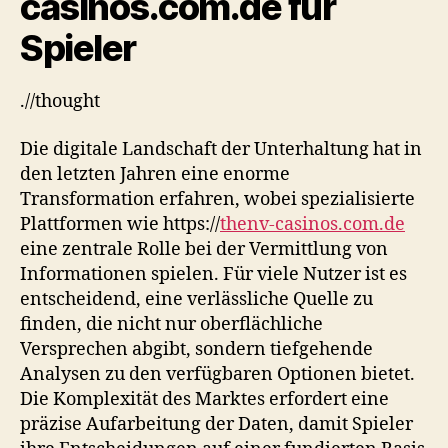
casinos.com.de für
Spieler
.//thought
Die digitale Landschaft der Unterhaltung hat in
den letzten Jahren eine enorme
Transformation erfahren, wobei spezialisierte
Plattformen wie https://
thenv-casinos.com.de
eine zentrale Rolle bei der Vermittlung von
Informationen spielen. Für viele Nutzer ist es
entscheidend, eine verlässliche Quelle zu
finden, die nicht nur oberflächliche
Versprechen abgibt, sondern tiefgehende
Analysen zu den verfügbaren Optionen bietet.
Die Komplexität des Marktes erfordert eine
präzise Aufarbeitung der Daten, damit Spieler