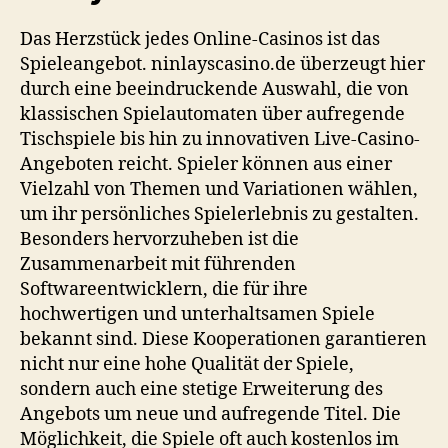
Das Herzstück jedes Online-Casinos ist das
Spieleangebot. ninlayscasino.de überzeugt hier
durch eine beeindruckende Auswahl, die von
klassischen Spielautomaten über aufregende
Tischspiele bis hin zu innovativen Live-Casino-
Angeboten reicht. Spieler können aus einer
Vielzahl von Themen und Variationen wählen,
um ihr persönliches Spielerlebnis zu gestalten.
Besonders hervorzuheben ist die
Zusammenarbeit mit führenden
Softwareentwicklern, die für ihre
hochwertigen und unterhaltsamen Spiele
bekannt sind. Diese Kooperationen garantieren
nicht nur eine hohe Qualität der Spiele,
sondern auch eine stetige Erweiterung des
Angebots um neue und aufregende Titel. Die
Möglichkeit, die Spiele oft auch kostenlos im