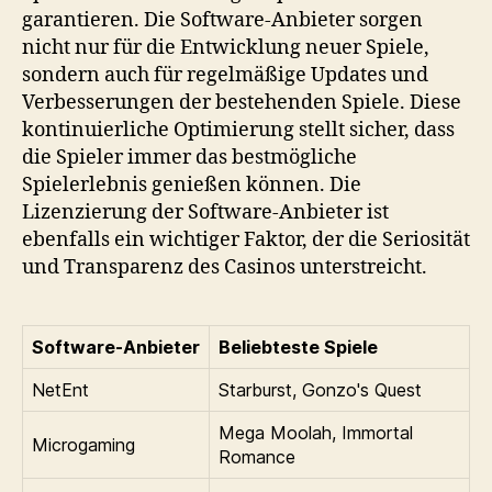
garantieren. Die Software-Anbieter sorgen
nicht nur für die Entwicklung neuer Spiele,
sondern auch für regelmäßige Updates und
Verbesserungen der bestehenden Spiele. Diese
kontinuierliche Optimierung stellt sicher, dass
die Spieler immer das bestmögliche
Spielerlebnis genießen können. Die
Lizenzierung der Software-Anbieter ist
ebenfalls ein wichtiger Faktor, der die Seriosität
und Transparenz des Casinos unterstreicht.
Software-Anbieter
Beliebteste Spiele
NetEnt
Starburst, Gonzo's Quest
Mega Moolah, Immortal
Microgaming
Romance