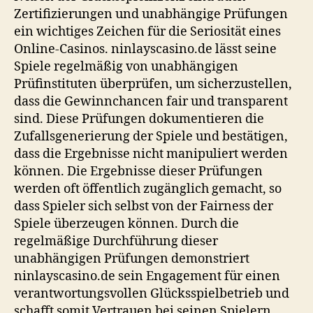
Zertifizierungen und unabhängige Prüfungen
ein wichtiges Zeichen für die Seriosität eines
Online-Casinos. ninlayscasino.de lässt seine
Spiele regelmäßig von unabhängigen
Prüfinstituten überprüfen, um sicherzustellen,
dass die Gewinnchancen fair und transparent
sind. Diese Prüfungen dokumentieren die
Zufallsgenerierung der Spiele und bestätigen,
dass die Ergebnisse nicht manipuliert werden
können. Die Ergebnisse dieser Prüfungen
werden oft öffentlich zugänglich gemacht, so
dass Spieler sich selbst von der Fairness der
Spiele überzeugen können. Durch die
regelmäßige Durchführung dieser
unabhängigen Prüfungen demonstriert
ninlayscasino.de sein Engagement für einen
verantwortungsvollen Glücksspielbetrieb und
schafft somit Vertrauen bei seinen Spielern.