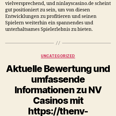
vielversprechend, und ninlayscasino.de scheint
gut positioniert zu sein, um von diesen
Entwicklungen zu profitieren und seinen
Spielern weiterhin ein spannendes und
unterhaltsames Spielerlebnis zu bieten.
Categories
UNCATEGORIZED
Aktuelle Bewertung und
umfassende
Informationen zu NV
Casinos mit
https://thenv-