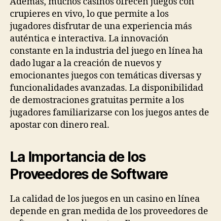
Además, muchos casinos ofrecen juegos con
crupieres en vivo, lo que permite a los
jugadores disfrutar de una experiencia más
auténtica e interactiva. La innovación
constante en la industria del juego en línea ha
dado lugar a la creación de nuevos y
emocionantes juegos con temáticas diversas y
funcionalidades avanzadas. La disponibilidad
de demostraciones gratuitas permite a los
jugadores familiarizarse con los juegos antes de
apostar con dinero real.
La Importancia de los
Proveedores de Software
La calidad de los juegos en un casino en línea
depende en gran medida de los proveedores de