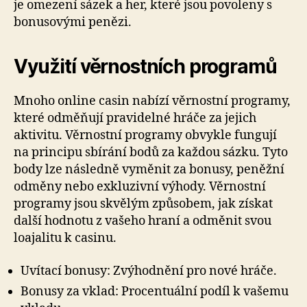
je omezení sázek a her, které jsou povoleny s
bonusovými penězi.
Využití věrnostních programů
Mnoho online casin nabízí věrnostní programy,
které odměňují pravidelné hráče za jejich
aktivitu. Věrnostní programy obvykle fungují
na principu sbírání bodů za každou sázku. Tyto
body lze následně vyměnit za bonusy, peněžní
odměny nebo exkluzivní výhody. Věrnostní
programy jsou skvělým způsobem, jak získat
další hodnotu z vašeho hraní a odměnit svou
loajalitu k casinu.
Uvítací bonusy: Zvýhodnění pro nové hráče.
Bonusy za vklad: Procentuální podíl k vašemu