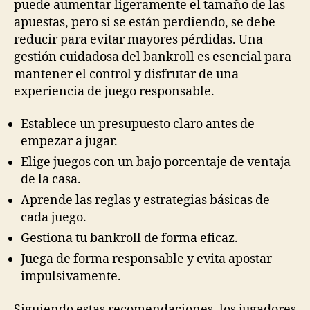
puede aumentar ligeramente el tamaño de las
apuestas, pero si se están perdiendo, se debe
reducir para evitar mayores pérdidas. Una
gestión cuidadosa del bankroll es esencial para
mantener el control y disfrutar de una
experiencia de juego responsable.
Establece un presupuesto claro antes de
empezar a jugar.
Elige juegos con un bajo porcentaje de ventaja
de la casa.
Aprende las reglas y estrategias básicas de
cada juego.
Gestiona tu bankroll de forma eficaz.
Juega de forma responsable y evita apostar
impulsivamente.
Siguiendo estas recomendaciones, los jugadores