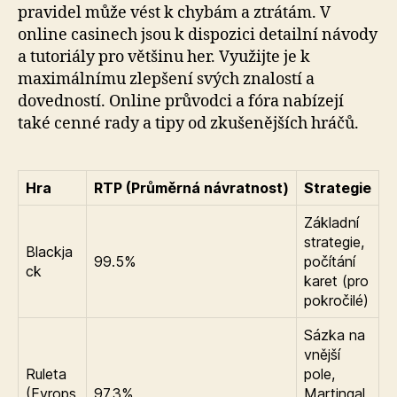
pravidel může vést k chybám a ztrátám. V
online casinech jsou k dispozici detailní návody
a tutoriály pro většinu her. Využijte je k
maximálnímu zlepšení svých znalostí a
dovedností. Online průvodci a fóra nabízejí
také cenné rady a tipy od zkušenějších hráčů.
Hra
RTP (Průměrná návratnost)
Strategie
Základní
strategie,
Blackja
99.5%
počítání
ck
karet (pro
pokročilé)
Sázka na
vnější
Ruleta
pole,
(Evrops
97.3%
Martingal