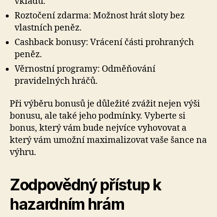
vkladu.
Roztočení zdarma: Možnost hrát sloty bez
vlastních peněz.
Cashback bonusy: Vrácení části prohraných
peněz.
Věrnostní programy: Odměňování
pravidelných hráčů.
Při výběru bonusů je důležité zvážit nejen výši
bonusu, ale také jeho podmínky. Vyberte si
bonus, který vám bude nejvíce vyhovovat a
který vám umožní maximalizovat vaše šance na
výhru.
Zodpovědný přístup k
hazardním hrám