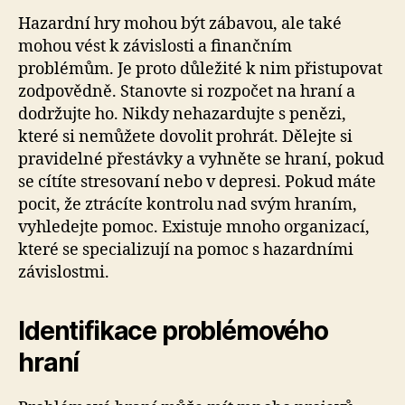
Hazardní hry mohou být zábavou, ale také
mohou vést k závislosti a finančním
problémům. Je proto důležité k nim přistupovat
zodpovědně. Stanovte si rozpočet na hraní a
dodržujte ho. Nikdy nehazardujte s penězi,
které si nemůžete dovolit prohrát. Dělejte si
pravidelné přestávky a vyhněte se hraní, pokud
se cítíte stresovaní nebo v depresi. Pokud máte
pocit, že ztrácíte kontrolu nad svým hraním,
vyhledejte pomoc. Existuje mnoho organizací,
které se specializují na pomoc s hazardními
závislostmi.
Identifikace problémového
hraní