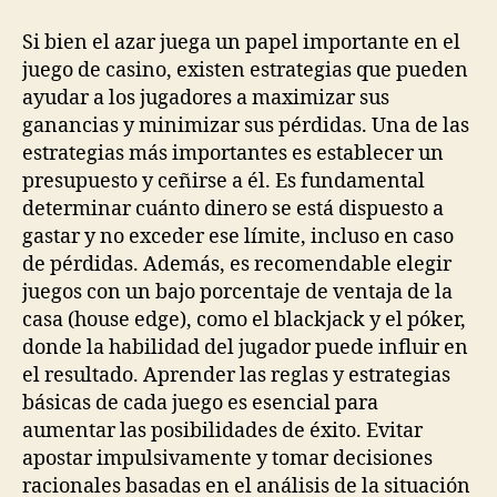
Si bien el azar juega un papel importante en el
juego de casino, existen estrategias que pueden
ayudar a los jugadores a maximizar sus
ganancias y minimizar sus pérdidas. Una de las
estrategias más importantes es establecer un
presupuesto y ceñirse a él. Es fundamental
determinar cuánto dinero se está dispuesto a
gastar y no exceder ese límite, incluso en caso
de pérdidas. Además, es recomendable elegir
juegos con un bajo porcentaje de ventaja de la
casa (house edge), como el blackjack y el póker,
donde la habilidad del jugador puede influir en
el resultado. Aprender las reglas y estrategias
básicas de cada juego es esencial para
aumentar las posibilidades de éxito. Evitar
apostar impulsivamente y tomar decisiones
racionales basadas en el análisis de la situación