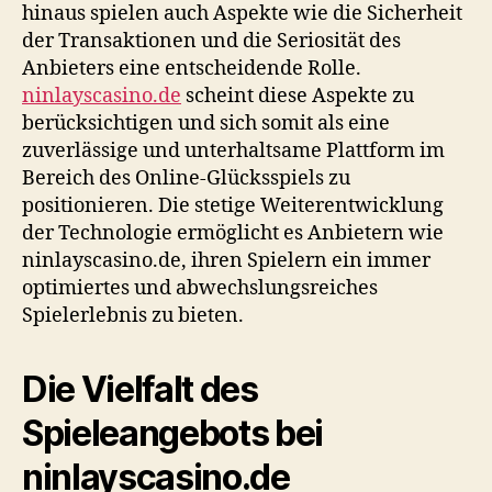
hinaus spielen auch Aspekte wie die Sicherheit
der Transaktionen und die Seriosität des
Anbieters eine entscheidende Rolle.
ninlayscasino.de
scheint diese Aspekte zu
berücksichtigen und sich somit als eine
zuverlässige und unterhaltsame Plattform im
Bereich des Online-Glücksspiels zu
positionieren. Die stetige Weiterentwicklung
der Technologie ermöglicht es Anbietern wie
ninlayscasino.de, ihren Spielern ein immer
optimiertes und abwechslungsreiches
Spielerlebnis zu bieten.
Die Vielfalt des
Spieleangebots bei
ninlayscasino.de