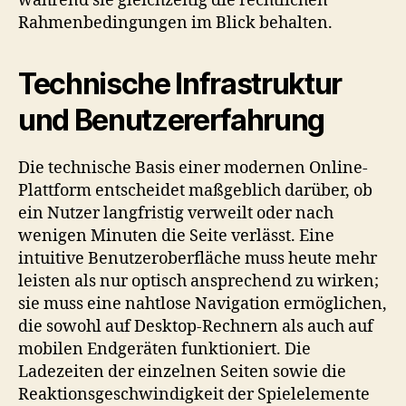
während sie gleichzeitig die rechtlichen
Rahmenbedingungen im Blick behalten.
Technische Infrastruktur
und Benutzererfahrung
Die technische Basis einer modernen Online-
Plattform entscheidet maßgeblich darüber, ob
ein Nutzer langfristig verweilt oder nach
wenigen Minuten die Seite verlässt. Eine
intuitive Benutzeroberfläche muss heute mehr
leisten als nur optisch ansprechend zu wirken;
sie muss eine nahtlose Navigation ermöglichen,
die sowohl auf Desktop-Rechnern als auch auf
mobilen Endgeräten funktioniert. Die
Ladezeiten der einzelnen Seiten sowie die
Reaktionsgeschwindigkeit der Spielelemente