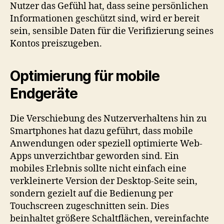
Nutzer das Gefühl hat, dass seine persönlichen
Informationen geschützt sind, wird er bereit
sein, sensible Daten für die Verifizierung seines
Kontos preiszugeben.
Optimierung für mobile
Endgeräte
Die Verschiebung des Nutzerverhaltens hin zu
Smartphones hat dazu geführt, dass mobile
Anwendungen oder speziell optimierte Web-
Apps unverzichtbar geworden sind. Ein
mobiles Erlebnis sollte nicht einfach eine
verkleinerte Version der Desktop-Seite sein,
sondern gezielt auf die Bedienung per
Touchscreen zugeschnitten sein. Dies
beinhaltet größere Schaltflächen, vereinfachte