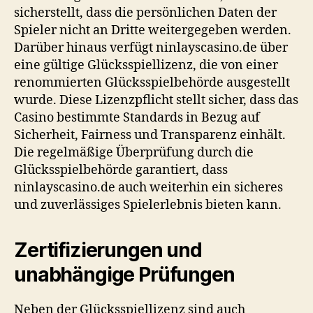
sicherstellt, dass die persönlichen Daten der
Spieler nicht an Dritte weitergegeben werden.
Darüber hinaus verfügt ninlayscasino.de über
eine gültige Glücksspiellizenz, die von einer
renommierten Glücksspielbehörde ausgestellt
wurde. Diese Lizenzpflicht stellt sicher, dass das
Casino bestimmte Standards in Bezug auf
Sicherheit, Fairness und Transparenz einhält.
Die regelmäßige Überprüfung durch die
Glücksspielbehörde garantiert, dass
ninlayscasino.de auch weiterhin ein sicheres
und zuverlässiges Spielerlebnis bieten kann.
Zertifizierungen und
unabhängige Prüfungen
Neben der Glücksspiellizenz sind auch