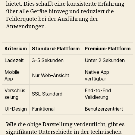
bietet. Dies schafft eine konsistente Erfahrung
über alle Geräte hinweg und reduziert die
Fehlerquote bei der Ausführung der
Anwendungen.
Kriterium
Standard-Plattform
Premium-Plattform
Ladezeit
3-5 Sekunden
Unter 2 Sekunden
Mobile
Native App
Nur Web-Ansicht
App
verfügbar
Verschlüs
End-to-End
SSL Standard
selung
Validierung
UI-Design
Funktional
Benutzerzentriert
Wie die obige Darstellung verdeutlicht, gibt es
signifikante Unterschiede in der technischen