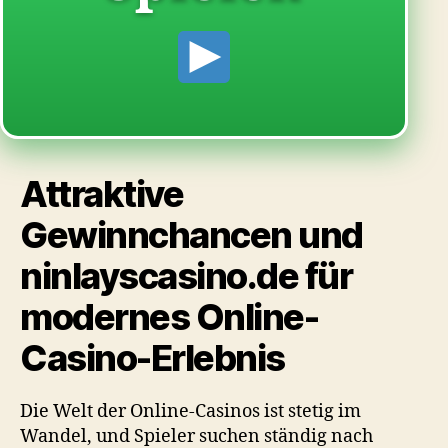
Attraktive
Gewinnchancen und
ninlayscasino.de für
modernes Online-
Casino-Erlebnis
Die Welt der Online-Casinos ist stetig im
Wandel, und Spieler suchen ständig nach