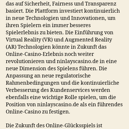
das auf Sicherheit, Fairness und Transparenz
basiert. Die Plattform investiert kontinuierlich
in neue Technologien und Innovationen, um
ihren Spielern ein immer besseres
Spielerlebnis zu bieten. Die Einführung von
Virtual Reality (VR) und Augmented Reality
(AR) Technologien könnte in Zukunft das
Online-Casino-Erlebnis noch weiter
revolutionieren und ninlayscasino.de in eine
neue Dimension des Spielens führen. Die
Anpassung an neue regulatorische
Rahmenbedingungen und die kontinuierliche
Verbesserung des Kundenservices werden
ebenfalls eine wichtige Rolle spielen, um die
Position von ninlayscasino.de als ein führendes
Online-Casino zu festigen.
Die Zukunft des Online-Glücksspiels ist