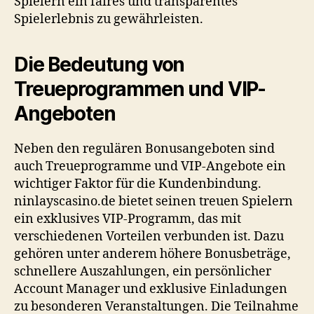
Spielern ein faires und transparentes
Spielerlebnis zu gewährleisten.
Die Bedeutung von
Treueprogrammen und VIP-
Angeboten
Neben den regulären Bonusangeboten sind
auch Treueprogramme und VIP-Angebote ein
wichtiger Faktor für die Kundenbindung.
ninlayscasino.de bietet seinen treuen Spielern
ein exklusives VIP-Programm, das mit
verschiedenen Vorteilen verbunden ist. Dazu
gehören unter anderem höhere Bonusbeträge,
schnellere Auszahlungen, ein persönlicher
Account Manager und exklusive Einladungen
zu besonderen Veranstaltungen. Die Teilnahme