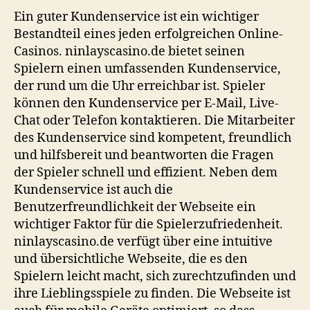
Ein guter Kundenservice ist ein wichtiger
Bestandteil eines jeden erfolgreichen Online-
Casinos. ninlayscasino.de bietet seinen
Spielern einen umfassenden Kundenservice,
der rund um die Uhr erreichbar ist. Spieler
können den Kundenservice per E-Mail, Live-
Chat oder Telefon kontaktieren. Die Mitarbeiter
des Kundenservice sind kompetent, freundlich
und hilfsbereit und beantworten die Fragen
der Spieler schnell und effizient. Neben dem
Kundenservice ist auch die
Benutzerfreundlichkeit der Webseite ein
wichtiger Faktor für die Spielerzufriedenheit.
ninlayscasino.de verfügt über eine intuitive
und übersichtliche Webseite, die es den
Spielern leicht macht, sich zurechtzufinden und
ihre Lieblingsspiele zu finden. Die Webseite ist