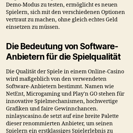
Demo-Modus zu testen, ermöglicht es neuen
Spielern, sich mit den verschiedenen Optionen
vertraut zu machen, ohne gleich echtes Geld
einsetzen zu müssen.
Die Bedeutung von Software-
Anbietern für die Spielqualität
Die Qualität der Spiele in einem Online-Casino
wird maßgeblich von den verwendeten
Software-Anbietern bestimmt. Namen wie
NetEnt, Microgaming und Play'n GO stehen für
innovative Spielmechanismen, hochwertige
Grafiken und faire Gewinnchancen.
ninlayscasino.de setzt auf eine breite Palette
dieser renommierten Anbieter, um seinen
Spielern ein erstklassiges Spielerlebnis zu