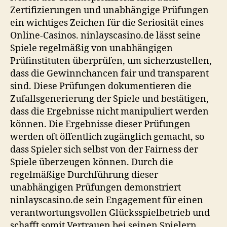
Zertifizierungen und unabhängige Prüfungen
ein wichtiges Zeichen für die Seriosität eines
Online-Casinos. ninlayscasino.de lässt seine
Spiele regelmäßig von unabhängigen
Prüfinstituten überprüfen, um sicherzustellen,
dass die Gewinnchancen fair und transparent
sind. Diese Prüfungen dokumentieren die
Zufallsgenerierung der Spiele und bestätigen,
dass die Ergebnisse nicht manipuliert werden
können. Die Ergebnisse dieser Prüfungen
werden oft öffentlich zugänglich gemacht, so
dass Spieler sich selbst von der Fairness der
Spiele überzeugen können. Durch die
regelmäßige Durchführung dieser
unabhängigen Prüfungen demonstriert
ninlayscasino.de sein Engagement für einen
verantwortungsvollen Glücksspielbetrieb und
schafft somit Vertrauen bei seinen Spielern.