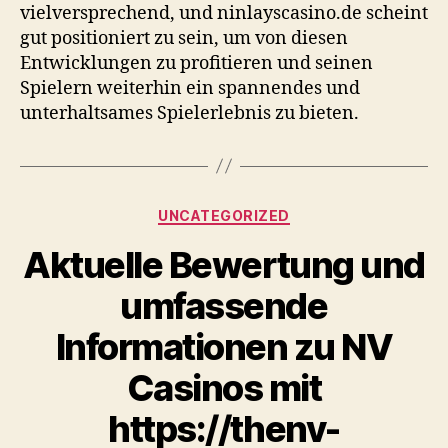
vielversprechend, und ninlayscasino.de scheint
gut positioniert zu sein, um von diesen
Entwicklungen zu profitieren und seinen
Spielern weiterhin ein spannendes und
unterhaltsames Spielerlebnis zu bieten.
Categories
UNCATEGORIZED
Aktuelle Bewertung und
umfassende
Informationen zu NV
Casinos mit
https://thenv-