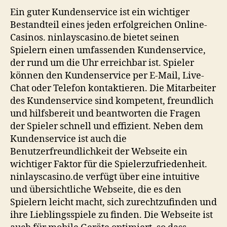
Ein guter Kundenservice ist ein wichtiger
Bestandteil eines jeden erfolgreichen Online-
Casinos. ninlayscasino.de bietet seinen
Spielern einen umfassenden Kundenservice,
der rund um die Uhr erreichbar ist. Spieler
können den Kundenservice per E-Mail, Live-
Chat oder Telefon kontaktieren. Die Mitarbeiter
des Kundenservice sind kompetent, freundlich
und hilfsbereit und beantworten die Fragen
der Spieler schnell und effizient. Neben dem
Kundenservice ist auch die
Benutzerfreundlichkeit der Webseite ein
wichtiger Faktor für die Spielerzufriedenheit.
ninlayscasino.de verfügt über eine intuitive
und übersichtliche Webseite, die es den
Spielern leicht macht, sich zurechtzufinden und
ihre Lieblingsspiele zu finden. Die Webseite ist