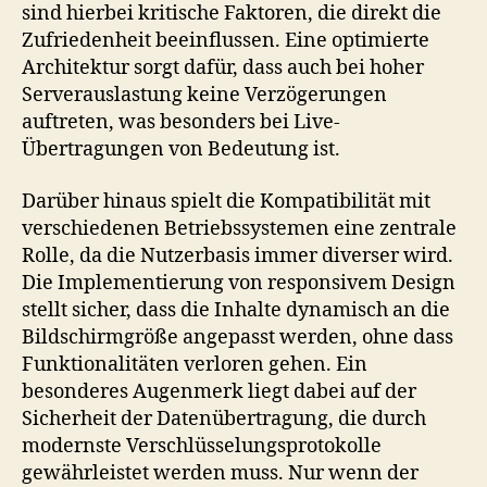
sind hierbei kritische Faktoren, die direkt die
Zufriedenheit beeinflussen. Eine optimierte
Architektur sorgt dafür, dass auch bei hoher
Serverauslastung keine Verzögerungen
auftreten, was besonders bei Live-
Übertragungen von Bedeutung ist.
Darüber hinaus spielt die Kompatibilität mit
verschiedenen Betriebssystemen eine zentrale
Rolle, da die Nutzerbasis immer diverser wird.
Die Implementierung von responsivem Design
stellt sicher, dass die Inhalte dynamisch an die
Bildschirmgröße angepasst werden, ohne dass
Funktionalitäten verloren gehen. Ein
besonderes Augenmerk liegt dabei auf der
Sicherheit der Datenübertragung, die durch
modernste Verschlüsselungsprotokolle
gewährleistet werden muss. Nur wenn der