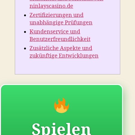
ninlayscasino.de
Zertifizierungen und
unabhängige Prüfungen
Kundenservice und
Benutzerfreundlichkeit
Zusätzliche Aspekte und
zukünftige Entwicklungen
Spielen