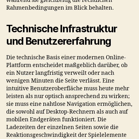
während sie gleichzeitig die rechtlichen
Rahmenbedingungen im Blick behalten.
Technische Infrastruktur
und Benutzererfahrung
Die technische Basis einer modernen Online-
Plattform entscheidet maßgeblich darüber, ob
ein Nutzer langfristig verweilt oder nach
wenigen Minuten die Seite verlässt. Eine
intuitive Benutzeroberfläche muss heute mehr
leisten als nur optisch ansprechend zu wirken;
sie muss eine nahtlose Navigation ermöglichen,
die sowohl auf Desktop-Rechnern als auch auf
mobilen Endgeräten funktioniert. Die
Ladezeiten der einzelnen Seiten sowie die
Reaktionsgeschwindigkeit der Spielelemente