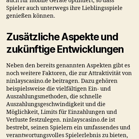
auch für mobile Geräte optimiert, so dass
Spieler auch unterwegs ihre Lieblingsspiele
genießen können.
Zusätzliche Aspekte und
zukünftige Entwicklungen
Neben den bereits genannten Aspekten gibt es
noch weitere Faktoren, die zur Attraktivität von
ninlayscasino.de beitragen. Dazu gehören
beispielsweise die vielfältigen Ein- und
Auszahlungsmethoden, die schnelle
Auszahlungsgeschwindigkeit und die
Möglichkeit, Limits für Einzahlungen und
Verluste festzulegen. ninlayscasino.de ist
bestrebt, seinen Spielern ein umfassendes und
verantwortungsvolles Spielerlebnis zu bieten,