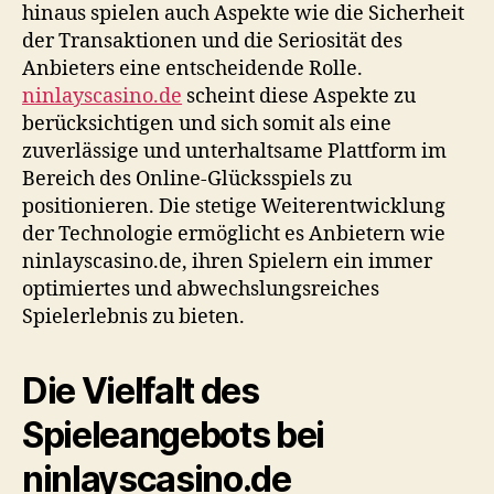
hinaus spielen auch Aspekte wie die Sicherheit
der Transaktionen und die Seriosität des
Anbieters eine entscheidende Rolle.
ninlayscasino.de
scheint diese Aspekte zu
berücksichtigen und sich somit als eine
zuverlässige und unterhaltsame Plattform im
Bereich des Online-Glücksspiels zu
positionieren. Die stetige Weiterentwicklung
der Technologie ermöglicht es Anbietern wie
ninlayscasino.de, ihren Spielern ein immer
optimiertes und abwechslungsreiches
Spielerlebnis zu bieten.
Die Vielfalt des
Spieleangebots bei
ninlayscasino.de