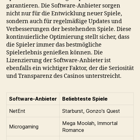
garantieren. Die Software-Anbieter sorgen
nicht nur für die Entwicklung neuer Spiele,
sondern auch für regelmäßige Updates und
Verbesserungen der bestehenden Spiele. Diese
kontinuierliche Optimierung stellt sicher, dass
die Spieler immer das bestmögliche
Spielerlebnis genießen können. Die
Lizenzierung der Software-Anbieter ist
ebenfalls ein wichtiger Faktor, der die Seriosität
und Transparenz des Casinos unterstreicht.
Software-Anbieter
Beliebteste Spiele
NetEnt
Starburst, Gonzo's Quest
Mega Moolah, Immortal
Microgaming
Romance