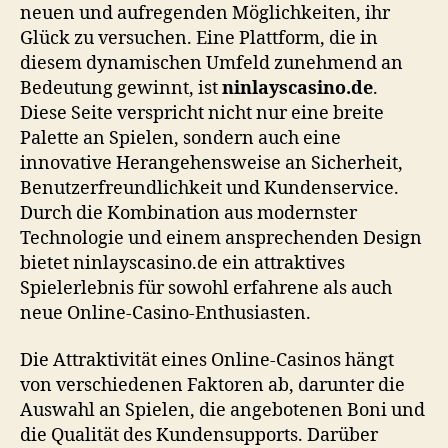
neuen und aufregenden Möglichkeiten, ihr
Glück zu versuchen. Eine Plattform, die in
diesem dynamischen Umfeld zunehmend an
Bedeutung gewinnt, ist
ninlayscasino.de
.
Diese Seite verspricht nicht nur eine breite
Palette an Spielen, sondern auch eine
innovative Herangehensweise an Sicherheit,
Benutzerfreundlichkeit und Kundenservice.
Durch die Kombination aus modernster
Technologie und einem ansprechenden Design
bietet ninlayscasino.de ein attraktives
Spielerlebnis für sowohl erfahrene als auch
neue Online-Casino-Enthusiasten.
Die Attraktivität eines Online-Casinos hängt
von verschiedenen Faktoren ab, darunter die
Auswahl an Spielen, die angebotenen Boni und
die Qualität des Kundensupports. Darüber