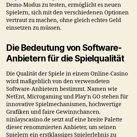
Demo-Modus zu testen, ermöglicht es neuen
Spielern, sich mit den verschiedenen Optionen
vertraut zu machen, ohne gleich echtes Geld
einsetzen zu müssen.
Die Bedeutung von Software-
Anbietern für die Spielqualität
Die Qualität der Spiele in einem Online-Casino
wird maßgeblich von den verwendeten
Software-Anbietern bestimmt. Namen wie
NetEnt, Microgaming und Play'n GO stehen für
innovative Spielmechanismen, hochwertige
Grafiken und faire Gewinnchancen.
ninlayscasino.de setzt auf eine breite Palette
dieser renommierten Anbieter, um seinen
Spielern ein erstklassiges Spielerlebnis zu