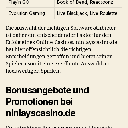
Play'n GO
Book of Dead, Reactoonz
Evolution Gaming
Live Blackjack, Live Roulette
Die Auswahl der richtigen Software-Anbieter
ist daher ein entscheidender Faktor für den
Erfolg eines Online-Casinos. ninlayscasino.de
hat hier offensichtlich die richtigen
Entscheidungen getroffen und bietet seinen
Spielern somit eine exzellente Auswahl an
hochwertigen Spielen.
Bonusangebote und
Promotionen bei
ninlayscasino.de