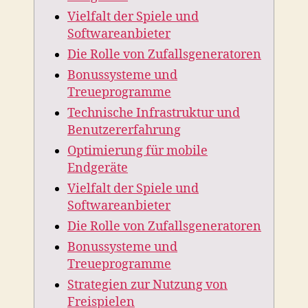
Vielfalt der Spiele und
Softwareanbieter
Die Rolle von Zufallsgeneratoren
Bonussysteme und
Treueprogramme
Technische Infrastruktur und
Benutzererfahrung
Optimierung für mobile
Endgeräte
Vielfalt der Spiele und
Softwareanbieter
Die Rolle von Zufallsgeneratoren
Bonussysteme und
Treueprogramme
Strategien zur Nutzung von
Freispielen