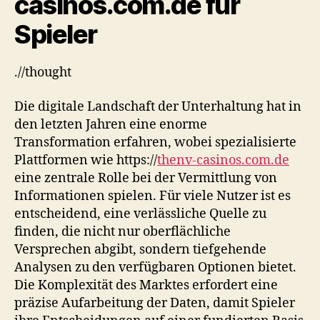
casinos.com.de für
Spieler
.//thought
Die digitale Landschaft der Unterhaltung hat in
den letzten Jahren eine enorme
Transformation erfahren, wobei spezialisierte
Plattformen wie https://
thenv-casinos.com.de
eine zentrale Rolle bei der Vermittlung von
Informationen spielen. Für viele Nutzer ist es
entscheidend, eine verlässliche Quelle zu
finden, die nicht nur oberflächliche
Versprechen abgibt, sondern tiefgehende
Analysen zu den verfügbaren Optionen bietet.
Die Komplexität des Marktes erfordert eine
präzise Aufarbeitung der Daten, damit Spieler