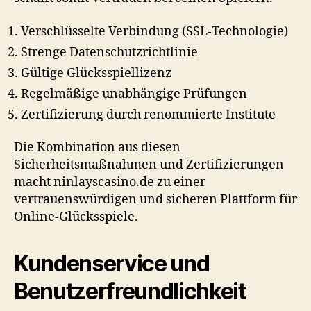
Verschlüsselte Verbindung (SSL-Technologie)
Strenge Datenschutzrichtlinie
Gültige Glücksspiellizenz
Regelmäßige unabhängige Prüfungen
Zertifizierung durch renommierte Institute
Die Kombination aus diesen
Sicherheitsmaßnahmen und Zertifizierungen
macht ninlayscasino.de zu einer
vertrauenswürdigen und sicheren Plattform für
Online-Glücksspiele.
Kundenservice und
Benutzerfreundlichkeit