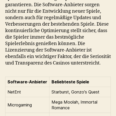
garantieren. Die Software-Anbieter sorgen
nicht nur für die Entwicklung neuer Spiele,
sondern auch für regelmäßige Updates und
Verbesserungen der bestehenden Spiele. Diese
kontinuierliche Optimierung stellt sicher, dass
die Spieler immer das bestmögliche
Spielerlebnis genießen können. Die
Lizenzierung der Software-Anbieter ist
ebenfalls ein wichtiger Faktor, der die Seriosität
und Transparenz des Casinos unterstreicht.
Software-Anbieter
Beliebteste Spiele
NetEnt
Starburst, Gonzo's Quest
Mega Moolah, Immortal
Microgaming
Romance