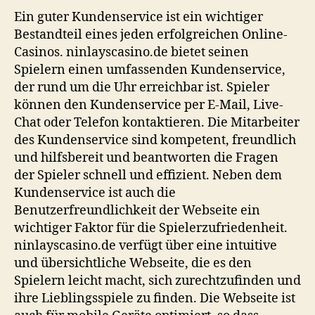
Ein guter Kundenservice ist ein wichtiger
Bestandteil eines jeden erfolgreichen Online-
Casinos. ninlayscasino.de bietet seinen
Spielern einen umfassenden Kundenservice,
der rund um die Uhr erreichbar ist. Spieler
können den Kundenservice per E-Mail, Live-
Chat oder Telefon kontaktieren. Die Mitarbeiter
des Kundenservice sind kompetent, freundlich
und hilfsbereit und beantworten die Fragen
der Spieler schnell und effizient. Neben dem
Kundenservice ist auch die
Benutzerfreundlichkeit der Webseite ein
wichtiger Faktor für die Spielerzufriedenheit.
ninlayscasino.de verfügt über eine intuitive
und übersichtliche Webseite, die es den
Spielern leicht macht, sich zurechtzufinden und
ihre Lieblingsspiele zu finden. Die Webseite ist