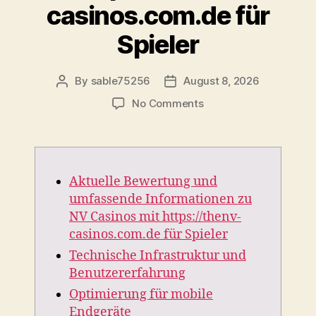
casinos.com.de für
Spieler
By
sable75256
August 8, 2026
Post
Post
author
date
on
No Comments
Aktuelle
Bewertung
und
umfassende
Aktuelle Bewertung und
Informationen
zu
umfassende Informationen zu
NV
NV Casinos mit https://thenv-
Casinos
casinos.com.de für Spieler
mit
Technische Infrastruktur und
https://thenv-
Benutzererfahrung
casinos.com.de
für
Optimierung für mobile
Spieler
Endgeräte