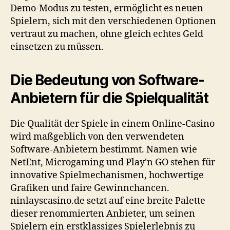
Demo-Modus zu testen, ermöglicht es neuen
Spielern, sich mit den verschiedenen Optionen
vertraut zu machen, ohne gleich echtes Geld
einsetzen zu müssen.
Die Bedeutung von Software-
Anbietern für die Spielqualität
Die Qualität der Spiele in einem Online-Casino
wird maßgeblich von den verwendeten
Software-Anbietern bestimmt. Namen wie
NetEnt, Microgaming und Play'n GO stehen für
innovative Spielmechanismen, hochwertige
Grafiken und faire Gewinnchancen.
ninlayscasino.de setzt auf eine breite Palette
dieser renommierten Anbieter, um seinen
Spielern ein erstklassiges Spielerlebnis zu