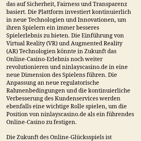
das auf Sicherheit, Fairness und Transparenz
basiert. Die Plattform investiert kontinuierlich
in neue Technologien und Innovationen, um
ihren Spielern ein immer besseres
Spielerlebnis zu bieten. Die Einführung von
Virtual Reality (VR) und Augmented Reality
(AR) Technologien könnte in Zukunft das
Online-Casino-Erlebnis noch weiter
revolutionieren und ninlayscasino.de in eine
neue Dimension des Spielens führen. Die
Anpassung an neue regulatorische
Rahmenbedingungen und die kontinuierliche
Verbesserung des Kundenservices werden
ebenfalls eine wichtige Rolle spielen, um die
Position von ninlayscasino.de als ein führendes
Online-Casino zu festigen.
Die Zukunft des Online-Glücksspiels ist