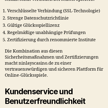
Verschlüsselte Verbindung (SSL-Technologie)
Strenge Datenschutzrichtlinie
Gültige Glücksspiellizenz
Regelmäßige unabhängige Prüfungen
Zertifizierung durch renommierte Institute
Die Kombination aus diesen
Sicherheitsmaßnahmen und Zertifizierungen
macht ninlayscasino.de zu einer
vertrauenswürdigen und sicheren Plattform für
Online-Glücksspiele.
Kundenservice und
Benutzerfreundlichkeit