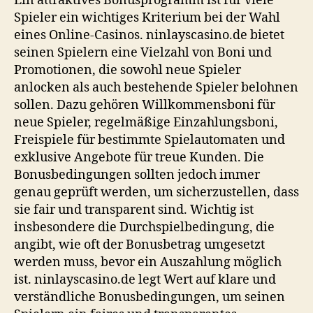
Ein attraktives Bonusprogramm ist für viele
Spieler ein wichtiges Kriterium bei der Wahl
eines Online-Casinos. ninlayscasino.de bietet
seinen Spielern eine Vielzahl von Boni und
Promotionen, die sowohl neue Spieler
anlocken als auch bestehende Spieler belohnen
sollen. Dazu gehören Willkommensboni für
neue Spieler, regelmäßige Einzahlungsboni,
Freispiele für bestimmte Spielautomaten und
exklusive Angebote für treue Kunden. Die
Bonusbedingungen sollten jedoch immer
genau geprüft werden, um sicherzustellen, dass
sie fair und transparent sind. Wichtig ist
insbesondere die Durchspielbedingung, die
angibt, wie oft der Bonusbetrag umgesetzt
werden muss, bevor ein Auszahlung möglich
ist. ninlayscasino.de legt Wert auf klare und
verständliche Bonusbedingungen, um seinen