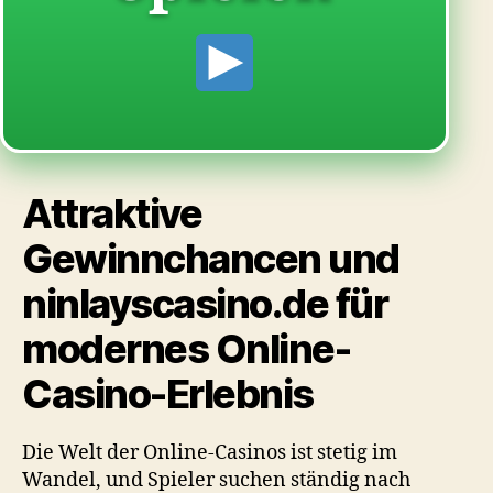
Attraktive
Gewinnchancen und
ninlayscasino.de für
modernes Online-
Casino-Erlebnis
Die Welt der Online-Casinos ist stetig im
Wandel, und Spieler suchen ständig nach