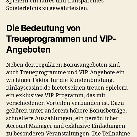
Spielern ein faires und transparentes
Spielerlebnis zu gewährleisten.
Die Bedeutung von
Treueprogrammen und VIP-
Angeboten
Neben den regulären Bonusangeboten sind
auch Treueprogramme und VIP-Angebote ein
wichtiger Faktor für die Kundenbindung.
ninlayscasino.de bietet seinen treuen Spielern
ein exklusives VIP-Programm, das mit
verschiedenen Vorteilen verbunden ist. Dazu
gehören unter anderem höhere Bonusbeträge,
schnellere Auszahlungen, ein persönlicher
Account Manager und exklusive Einladungen
zu besonderen Veranstaltungen. Die Teilnahme