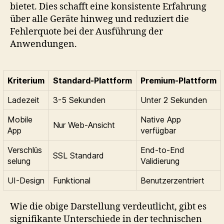
bietet. Dies schafft eine konsistente Erfahrung
über alle Geräte hinweg und reduziert die
Fehlerquote bei der Ausführung der
Anwendungen.
Kriterium
Standard-Plattform
Premium-Plattform
Ladezeit
3-5 Sekunden
Unter 2 Sekunden
Mobile
Native App
Nur Web-Ansicht
App
verfügbar
Verschlüs
End-to-End
SSL Standard
selung
Validierung
UI-Design
Funktional
Benutzerzentriert
Wie die obige Darstellung verdeutlicht, gibt es
signifikante Unterschiede in der technischen