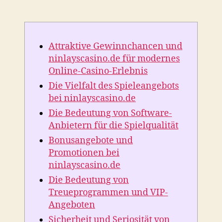
Attraktive
Gewinnchancen
und
ninlayscasino.de
Attraktive Gewinnchancen und
für
modernes
ninlayscasino.de für modernes
Online-
Online-Casino-Erlebnis
Casino-
Die Vielfalt des Spieleangebots
Erlebnis
bei ninlayscasino.de
Die Bedeutung von Software-
Anbietern für die Spielqualität
Bonusangebote und
Promotionen bei
ninlayscasino.de
Die Bedeutung von
Treueprogrammen und VIP-
Angeboten
Sicherheit und Seriosität von