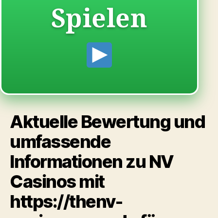
Spielen
Aktuelle Bewertung und
umfassende
Informationen zu NV
Casinos mit
https://thenv-