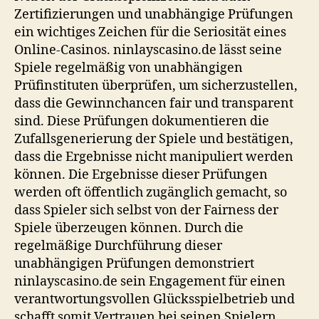
Zertifizierungen und unabhängige Prüfungen
ein wichtiges Zeichen für die Seriosität eines
Online-Casinos. ninlayscasino.de lässt seine
Spiele regelmäßig von unabhängigen
Prüfinstituten überprüfen, um sicherzustellen,
dass die Gewinnchancen fair und transparent
sind. Diese Prüfungen dokumentieren die
Zufallsgenerierung der Spiele und bestätigen,
dass die Ergebnisse nicht manipuliert werden
können. Die Ergebnisse dieser Prüfungen
werden oft öffentlich zugänglich gemacht, so
dass Spieler sich selbst von der Fairness der
Spiele überzeugen können. Durch die
regelmäßige Durchführung dieser
unabhängigen Prüfungen demonstriert
ninlayscasino.de sein Engagement für einen
verantwortungsvollen Glücksspielbetrieb und
schafft somit Vertrauen bei seinen Spielern.