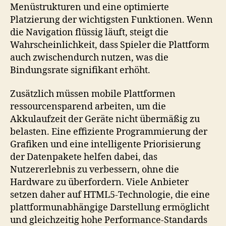
Menüstrukturen und eine optimierte
Platzierung der wichtigsten Funktionen. Wenn
die Navigation flüssig läuft, steigt die
Wahrscheinlichkeit, dass Spieler die Plattform
auch zwischendurch nutzen, was die
Bindungsrate signifikant erhöht.
Zusätzlich müssen mobile Plattformen
ressourcensparend arbeiten, um die
Akkulaufzeit der Geräte nicht übermäßig zu
belasten. Eine effiziente Programmierung der
Grafiken und eine intelligente Priorisierung
der Datenpakete helfen dabei, das
Nutzererlebnis zu verbessern, ohne die
Hardware zu überfordern. Viele Anbieter
setzen daher auf HTML5-Technologie, die eine
plattformunabhängige Darstellung ermöglicht
und gleichzeitig hohe Performance-Standards