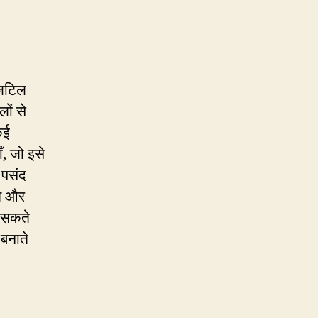
 जटिल
लों से
कई
ँ, जो इसे
 पसंद
ँव और
र सकते
 बनाते