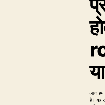
प्
ह
r
या
आज हम एक
है। यह 