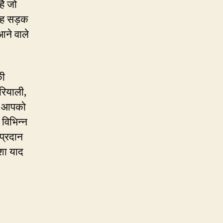
है जो
 यह सड़क
आने वाले
की
हरियाली,
जो आपको
विभिन्न
प्रदान
शा याद