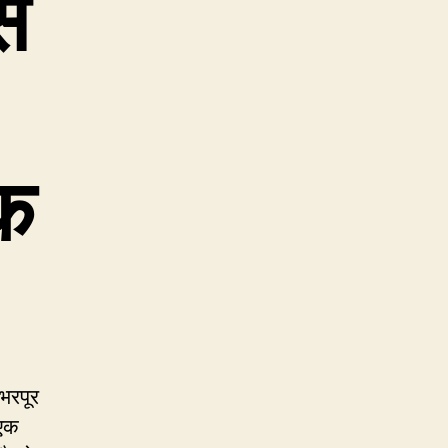
े
क
 भरपूर
 एक