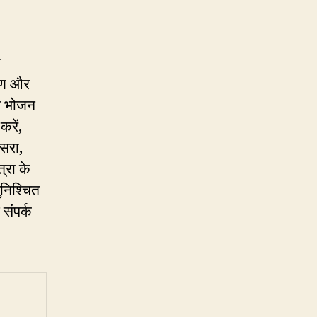
ा
रण और
और भोजन
करें,
सरा,
्रा के
ुनिश्चित
संपर्क