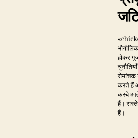
जट
«chicke
भौगोलिक 
होकर गुजर
चुनौतिया
रोमांचक 
करते हैं 
कस्बे आत
हैं। रास
हैं।