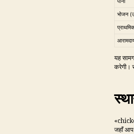
पानी
भोजन (ऊर
प्राथमि
आरामदाय
यह सामग्
करेगी। र
स्थ
«chicken
जहाँ आप 