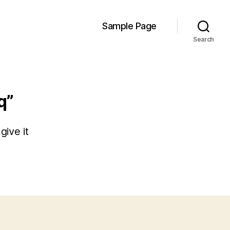
Sample Page
Search
q”
give it