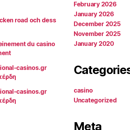
February 2026
January 2026
icken road och dess
December 2025
November 2025
January 2020
leinement du casino
ment
Categorie
onal-casinos.gr
 κέρδη
casino
onal-casinos.gr
Uncategorized
 κέρδη
Meta