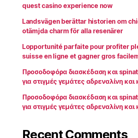
quest casino experience now
Landsvägen berättar historien om ch
otämjda charm för alla resenärer
Lopportunité parfaite pour profiter p
suisse en ligne et gagner gros facile
Προσοδοφόρα διασκέδαση και spinati
για στιγμές γεμάτες αδρεναλίνη και
Προσοδοφόρα διασκέδαση και spinati
για στιγμές γεμάτες αδρεναλίνη και
Recent Comments