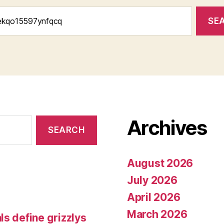
Archives
August 2026
July 2026
April 2026
March 2026
s define grizzlys