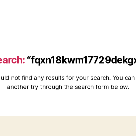
earch:
“fqxn18kwm17729dekgx
ld not find any results for your search. You can 
another try through the search form below.