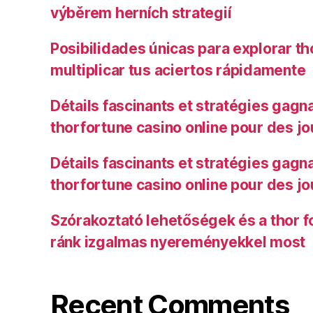
výběrem herních strategií
Posibilidades únicas para explorar th
multiplicar tus aciertos rápidamente
Détails fascinants et stratégies gagn
thorfortune casino online pour des jo
Détails fascinants et stratégies gagn
thorfortune casino online pour des jo
Szórakoztató lehetőségek és a thor f
ránk izgalmas nyereményekkel most
Recent Comments