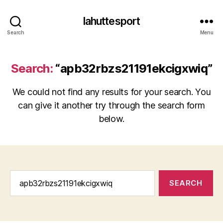
lahuttesport
Search
Menu
Search:
“apb32rbzs21191ekcigxwiq”
We could not find any results for your search. You
can give it another try through the search form
below.
Search
for: