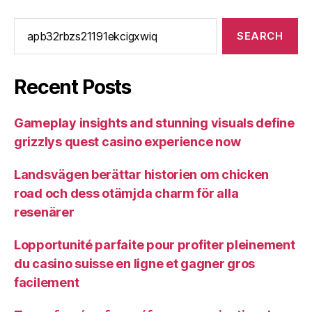
Search
for:
Recent Posts
Gameplay insights and stunning visuals define
grizzlys quest casino experience now
Landsvägen berättar historien om chicken
road och dess otämjda charm för alla
resenärer
Lopportunité parfaite pour profiter pleinement
du casino suisse en ligne et gagner gros
facilement