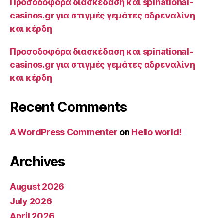
Προσοδοφόρα διασκέδαση και spinational-
casinos.gr για στιγμές γεμάτες αδρεναλίνη
και κέρδη
Προσοδοφόρα διασκέδαση και spinational-
casinos.gr για στιγμές γεμάτες αδρεναλίνη
και κέρδη
Recent Comments
A WordPress Commenter
on
Hello world!
Archives
August 2026
July 2026
April 2026